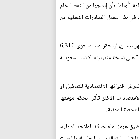
ية السعودية قد أبلغت منظمة "أوبك" بأن إنتاجها من النفط الخام
اً إضافياً خلال شهر نيسان الماضي، ليصل الى أدنى مستوياته منذ عام 1990؛ وذلك في ظل تعطل الصادرات النفطية من
وأبلغت السعودية منظمة أوبك أن حجم الإنتاج قد انخفض بمقدار 651 ألف برميل يومياً إضافية خلال شهر نيسان، ليستقر عند مستوى 6.316
" على نسخة منه، بينما كانت السعودية
رض قنواتها الاقتصادية للتعطيل او
اقتصادات الاكثر تأثرا بحكم موقعها
تحتية المدنية.
ضيق هرمز امام حركة الملاحة الدولية،
تاج الى التوقف عن العمل، فيما لحقت