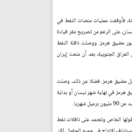
أن الصادرات البحرية غير آمنة، فأوقفت عمليات منصات النفط في
طلة على الخليج العربي. ولم يستأنف العراق الصادرات من محطة البصرة الجنوبية إلا في 17/ نيسان، على الرغم من تصريح مقر قيادة
مستثنى ن أي قيود على عبور مضيق هرمز. ووصلت ناقلة النفط
 لتحميل النفط الخام من حقول العراق الجنوبية، بعد أن منعت إيران
 في الخليج العربي، قبيل مضيق هرمز. فضلا عن ذلك، وصلت
ويبدو أن السفينة قد غادرت مضيق هرمز في نهاية شهر نيسان أو بداية
 شهريا.
أسطولها الخاص وتعتمد على ناقلات نفط
سان، أعلنت وزارة النفط العراقية استئناف الإنتاج في جميع الحقول، لكن