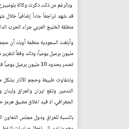
منطقة الخليج العربي جراء الحرب الدا
مليون برميل يومياً؛ وذلك وفقاً لتقري
تصدر بحدود 10 مليون برميل يومياً قبل اندلاع الحرب على إيران.
وتتفاوت طبيعة وحجم الآثار بشكل مل
التدمير. وتقع ايران والعراق ولبنان
الجغرافي، اذ قيد اغلاق مضيق هرمز حرجة
بالنسبة للعراق ودول مجلس التعاون الخ
وهو ما ادى الى تعطل صادرات النفط وا