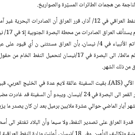
الناجمة عن هجمات الطائرات المسيّرة والصواريخ.
بعد هجوم إيراني على ناقلتين لنقل النفط العراقي في 12/ آذار، قرر العراق 
الجنوب الم
العمليات للقوات المسلحة الايرانية خاتم الأنبياء في 4/ نيسان، بأن العراق 
"أجيوس فانوريوس 1"، التي ترفع علم مالطا، الى البصرة في 17/نيسان
 من ذلك الشهر.
ومع ذلك، ووفقًا لبيانات نظام التعريف الآلي (AIS)، بقيت السفينة عالقة لايم عدة
ناقلة النفط "هيلغا" التي ترفع علم جزر القمر الى البصرة في 24 /نيسان. 
ر الماضي حوالي عشرة ملايين برميل بعد ان كان يصدر ما يزيد عن 90 مليون برميل
ّد قدرة العراق على تصدير النفط، ولا سيما وأن البلاد تفتقر الى 
أجنبية، والتي تتخوف من الهجمات الأمنية وتكاليف التأمين. وفي 18 /ني