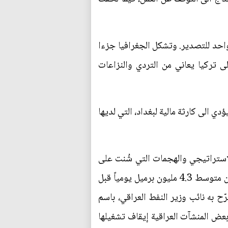
احد للتصدير. وتشكل الجغرافيا جزءا
ى تركيا يعاني من التردي والنزاعات
 الى كارثة مالية لبغداد، التي لديها
لممر المائي الاستراتيجي والهجمات التي شُنت على
البنية التحتية النفطية العراقية، انخفض إنتاج النفط في الحقول الجنوبية بنحو 80% في آذار الماضي، من متوسط 4.3 مليون برميل يومياً قبل
ى 1.5 مليون برميل يومياً، وفقاً لما صرّح به نائب وزير النفط العراقي، باسم
رت بعض المنشآت العراقية إيقاف تشغيلها