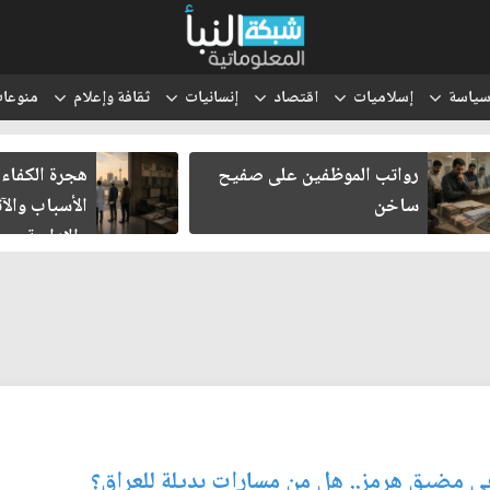
ياسة
إسلاميات
اقتصاد
إنسانيات
ثقافة وإعلام
منوعا
رواتب الموظفين على صفيح
هجرة الكفاءا
ساخن
الأسباب والآث
والإدارية
في مضيق هرمز.. هل من مسارات بديلة للعراق؟