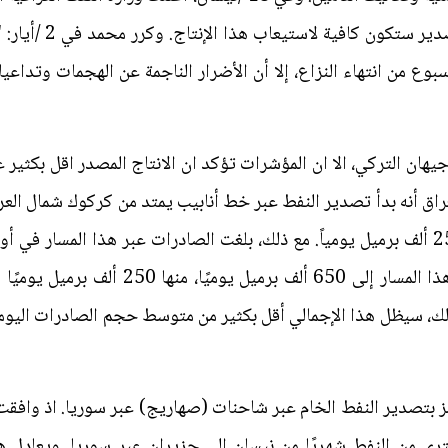
من غير الواضح ما إذا
ع من انتهاء النزاع، إلا أن الأضرار الناجمة عن الهجمات وتداعيا
يهان التركي، الا ان المؤشرات تؤكد ان الانتاج المصدر اقل بكثير 
في 19 /آذار، أعلن العراق أنه بدأ تصدير النفط عبر خط أنابيب يمتد من كركوك شم
بتصدير النفط الخام عبر شاحنات (صهاريج) عبر سوريا. اذ وافقت ا