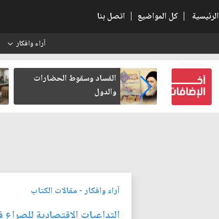
الرئيسية
|
كل المواضيع
|
اتصل بنا
آراء وافكار
س
بعين كتب لنفسه
الفساد وسقوط الحضارات
والدول
آراء وافكار
-
مقالات الكتاب
التداعيات الاقتصادية للصراع 