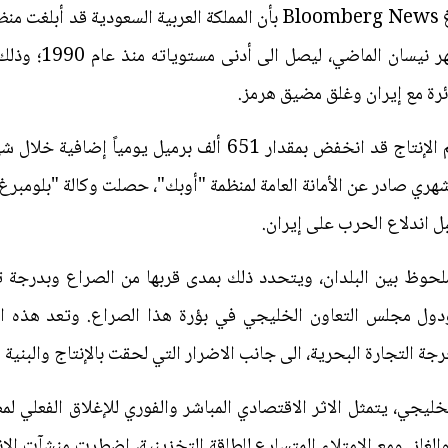
وبالرغم من ذلك، ذكرت وكالة بلومبيرغ Bloomberg News بأن المملكة العرب
قد شهد تراجعاً حاد
ئرة مع إيران وغلق مضيق هرمز.
ر شهري صادر عن الأمانة العامة لمنظمة "أوبك"، حصلت وكالة "بلومبرغ
حوظ بين البلدان، ويتحدد ذلك بمدى قربها من الصراع وبدرجة تع
 ودول مجلس التعاون الخليجي في بؤرة هذا الصراع. وتعد هذه ال
 التجارة البحرية، الى جانب الاضرار التي لحقت بالإنتاج والبنية ال
ليجي، يتمثل الاثر الاقتصادي المباشر والفوري للإغلاق الفعلي لم
لغاز. ومع الامتلاء المتسارع للطاقة التخزينية، اضطرت منشآت الان