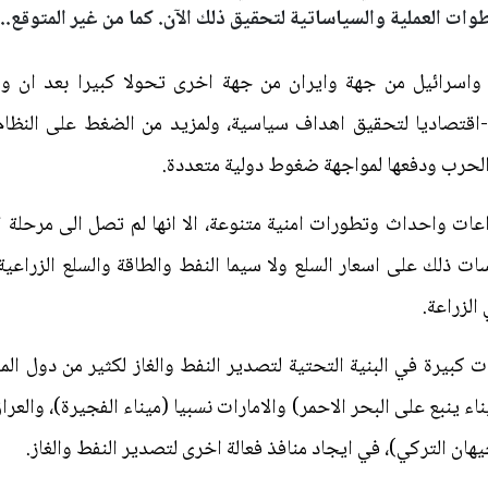
وات العملية والسياساتية لتحقيق ذلك الآن. كما من غير المتوقع...
واسرائيل من جهة وايران من جهة اخرى تحولا كبيرا بعد ان وظ
قتصاديا لتحقيق اهداف سياسية، ولمزيد من الضغط على النظام ال
الحرب ودفعها لمواجهة ضغوط دولية متعددة.
ات واحداث وتطورات امنية متنوعة، الا انها لم تصل الى مرحلة ال
ات ذلك على اسعار السلع ولا سيما النفط والطاقة والسلع الزراعية
بيرة في البنية التحتية لتصدير النفط والغاز لكثير من دول المن
ناء ينبع على البحر الاحمر) والامارات نسبيا (ميناء الفجيرة)، وال
يهان التركي)، في ايجاد منافذ فعالة اخرى لتصدير النفط والغاز.