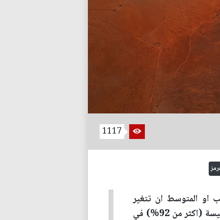
1117
رمز
ب او المتوسط ان تتغير
اتجاهات وفلسفة وبنية الموازنة العامة في العراق لتستغني عن ايرادات النفط كإيرادات رئيسة (اكثر من 92%) في