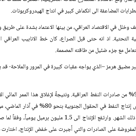
ضطرابات المضاعفة الى انكماش كبير في انتاج الهيدروكربونات.
خلل في الاقتصاد العراقي، من بينها الاعتماد بشدة على طريق و
ة التحتية. اذ انه حتى قبل الصراع، كان خط الانابيب العراقي ال
لتعامل مع جزء ضئيل من طاقته المصممة.
ر مضيق هرمز –الذي يواجه عقبات كبيرة في المرور والملاحة- قد يؤدي
يمر عبر مضيق هرمز عادةً أكثر من 94% من صادرات النفط العراقية. ونتيجةً لإغلاق هذا ا
الحرب الى 800 ألف برميل يومياً في ذلك الشهر. وارتفع الإنتاج ال
نب القيود المفروضة على الصادرات والتي أجبرت على خفض الإنتاج، اختا