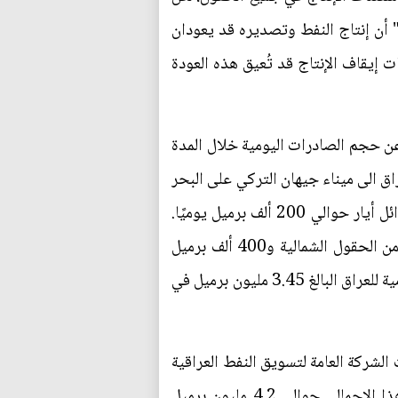
 كانت طاقة التصدير ستكون كافية لاستيعاب هذا الإنتاج. وكرر محمد في 2 /أيار: " أن إنتاج النفط وتصديره قد يعودان
ت إيقاف الإنتاج قد تُعيق هذه العودة
عن حجم الصادرات اليومية خلال المدة
ال العراق الى ميناء جيهان التركي على البحر
الأبيض المتوسط، بطاقة أولية تبلغ 250 ألف برميل يومياً. مع ذلك، بلغت الصادرات عبر هذا المسار في أوائل أيار حوالي 200 ألف برميل يوميًا.
ويأمل العراق في زيادة صادراته عبر هذا المسار إلى 650 ألف برميل يوميًا، منها 250 ألف برميل يوميًا من الحقول الشمالية و400 ألف برميل
يوميًا من حقول إقليم كردستان. ومع ذلك، سيظل هذا الإجمالي أقل بكثير من متوسط حجم الصادرات اليومية للعراق البالغ 3.45 مليون برميل في
لشركة العامة لتسويق النفط العراقية
(سومو) على تصدير 650 ألف طن متري من النفط شهريًا من نيسان الى حزيران عبر سوريا. ويعادل هذا الإجمالي حوالي 4.2 مليون برميل