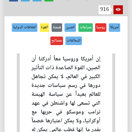
916
أمريكا
روسيا
صراعات
الصين
هيمنة
القوة
العلاقات الدولية
التحالفات
مصالح
إن أمريكا وروسيا معاً أدركتا أن
الصين، القوة الصاعدة ذات التأثير
الكبير في العالم، لا يمكن تجاهل
دورها في رسم سياسات جديدة
للعالم بعيداً عن سياسة الهيمنة
التي تسعى لها واشنطن في عهد
ترامب وموسكو في حربها مع
أوكرانيا، ولا يمكن اعتبارها خصماً
بقدر ما إنها قطب عالمي يمكن له