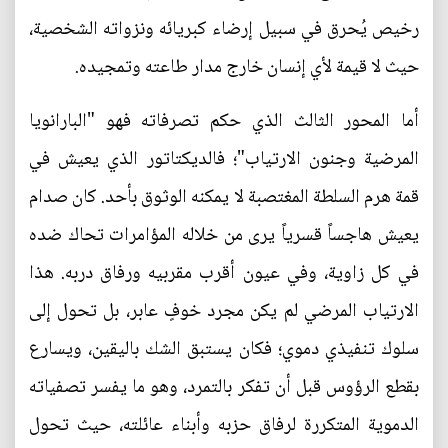
رخيص يُحرق في سبيل إرضاء كبريائه ونزواته الشخصية،
حيث لا قيمة لأي إنسان خارج مدار طاعته وتمجيده.
أما المحور الثالث الذي حكم تصرفاته فهو "البارانويا
المرضية وجنون الارتياب"؛ فالديكتاتور الذي يعيش في
قمة هرم السلطة المغتصبة لا يمكنه الوثوق بأحد. كان صدام
يعيش هاجساً قسرياً يرى من خلاله المؤامرات تحاك ضده
في كل زاوية، وفي عيون أقرب مقربيه ورفاق دربه. هذا
الارتياب المرضي لم يكن مجرد خوفٍ عابر، بل تحول إلى
سلوك تنفيذي دموي؛ فكان يستبق الشك باليقين، ويسارع
بقطع الرؤوس قبل أن تفكر بالتمرد، وهو ما يفسر تصفياته
الدموية المتكررة لرفاق حزبه وأبناء عائلته، حيث تحول