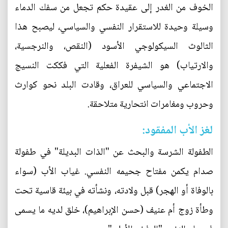
الخوف من الغدر إلى عقيدة حكم تجعل من سفك الدماء
وسيلة وحيدة للاستقرار النفسي والسياسي، ليصبح هذا
الثالوث السيكولوجي الأسود (النقص، والنرجسية،
والارتياب) هو الشيفرة الفعلية التي فككت النسيج
الاجتماعي والسياسي للعراق، وقادت البلد نحو كوارث
وحروب ومغامرات انتحارية متلاحقة.
لغز الأب المفقود:
الطفولة الشرسة والبحث عن "الذات البديلة" في طفولة
صدام يكمن مفتاح جحيمه النفسي. غياب الأب (سواء
بالوفاة أو الهجر) قبل ولادته، ونشأته في بيئة قاسية تحت
وطأة زوج أم عنيف (حسن الإبراهيم)، خلق لديه ما يسمى