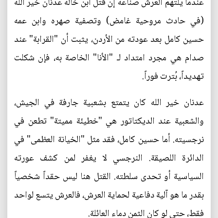
عندما يلتهم العرش صناعه إن قتل ابن خاله عدنان خير الله
(في حادث مروحية غامض) وتصفية صهره وابن عمه
حسين كامل بعد عودته من الأردن، يثبت أن "القرابة" عند
صدام هي مجرد امتداد لـ "الأنا" الخاصة به، فإن شكلت
تهديداً، بُترت فوراً.
عدنان خير الله كان يتمتع بشعبية جارفة في الجيش،
والشعبية عند الديكتاتور هي "خطيئة مميتة" تطعن في
نرجسيته. أما حسين كامل، فقد مثل "الخيانة العظمى" في
الدائرة اللصيقة. النرجسي لا يغفر لمن كشف عورته
السياسية أو تحدى سلطته. القتل هنا ليس حقداً شخصياً
بقدر ما هو آلية دفاعية لحماية العرش، فالعرش يتسع لواحد
فقط، حتى لو كان الثمن دماء العائلة.