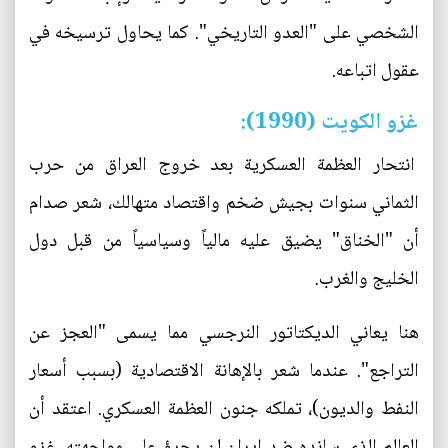
الشخصي على "العدو التاريخي". كما يحاول ترسيخه في
عقول اتباعه.
غزو الكويت (1990):
انتحار العظمة العسكرية بعد خروج العراق من حرب
الثماني سنوات بجيش ضخم واقتصاد متهالك، شعر صدام
أن "الخناق" يضيق عليه مالياً وسياسياً من قبل دول
الخليج والغرب.
هنا يعاني الديكتاتور النرجسي مما يسمى "العجز عن
التراجع". عندما شعر بالإهانة الاقتصادية (بسبب أسعار
النفط والديون)، تملكه جنون العظمة العسكري. اعتقد أن
العالم الذي سانده ضد إيران لن يجرؤ على مواجهته. غزو