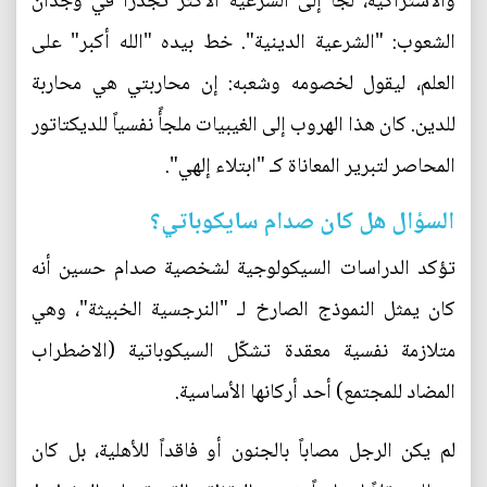
والاشتراكية، لجأ إلى الشرعية الأكثر تجذراً في وجدان
الشعوب: "الشرعية الدينية". خط بيده "الله أكبر" على
العلم، ليقول لخصومه وشعبه: إن محاربتي هي محاربة
للدين. كان هذا الهروب إلى الغيبيات ملجأً نفسياً للديكتاتور
المحاصر لتبرير المعاناة كـ "ابتلاء إلهي".
السؤال هل كان صدام سايكوباتي؟
تؤكد الدراسات السيكولوجية لشخصية صدام حسين أنه
كان يمثل النموذج الصارخ لـ "النرجسية الخبيثة"، وهي
متلازمة نفسية معقدة تشكّل السيكوباتية (الاضطراب
المضاد للمجتمع) أحد أركانها الأساسية.
لم يكن الرجل مصاباً بالجنون أو فاقداً للأهلية، بل كان