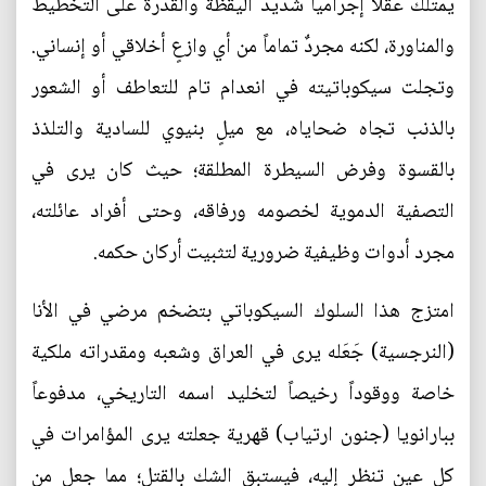
يمتلك عقلاً إجرامياً شديد اليقظة والقدرة على التخطيط
والمناورة، لكنه مجردٌ تماماً من أي وازعٍ أخلاقي أو إنساني.
وتجلت سيكوباتيته في انعدام تام للتعاطف أو الشعور
بالذنب تجاه ضحاياه، مع ميلٍ بنيوي للسادية والتلذذ
بالقسوة وفرض السيطرة المطلقة؛ حيث كان يرى في
التصفية الدموية لخصومه ورفاقه، وحتى أفراد عائلته،
مجرد أدوات وظيفية ضرورية لتثبيت أركان حكمه.
امتزج هذا السلوك السيكوباتي بتضخم مرضي في الأنا
(النرجسية) جَعَله يرى في العراق وشعبه ومقدراته ملكية
خاصة ووقوداً رخيصاً لتخليد اسمه التاريخي، مدفوعاً
ببارانويا (جنون ارتياب) قهرية جعلته يرى المؤامرات في
كل عين تنظر إليه، فيستبق الشك بالقتل؛ مما جعل من