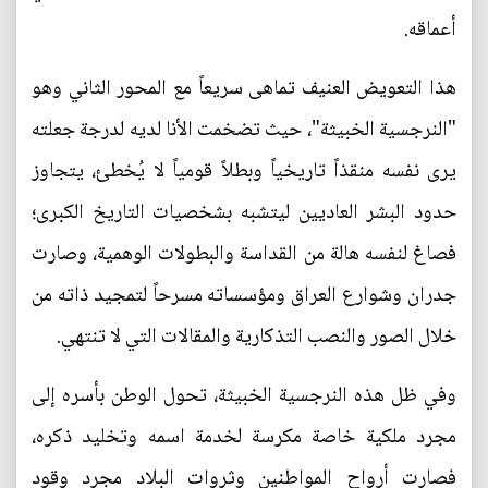
أعماقه.
هذا التعويض العنيف تماهى سريعاً مع المحور الثاني وهو
"النرجسية الخبيثة"، حيث تضخمت الأنا لديه لدرجة جعلته
يرى نفسه منقذاً تاريخياً وبطلاً قومياً لا يُخطئ، يتجاوز
حدود البشر العاديين ليتشبه بشخصيات التاريخ الكبرى؛
فصاغ لنفسه هالة من القداسة والبطولات الوهمية، وصارت
جدران وشوارع العراق ومؤسساته مسرحاً لتمجيد ذاته من
خلال الصور والنصب التذكارية والمقالات التي لا تنتهي.
وفي ظل هذه النرجسية الخبيثة، تحول الوطن بأسره إلى
مجرد ملكية خاصة مكرسة لخدمة اسمه وتخليد ذكره،
فصارت أرواح المواطنين وثروات البلاد مجرد وقود