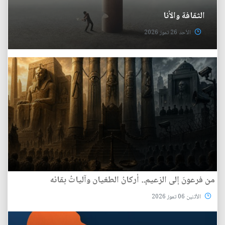
الثقافة والأنا
الأحد 26 تموز 2026
من فرعونَ إلى الزعيم.. أركانُ الطغيان وآلياتُ بقائه
الأثنين 06 تموز 2026