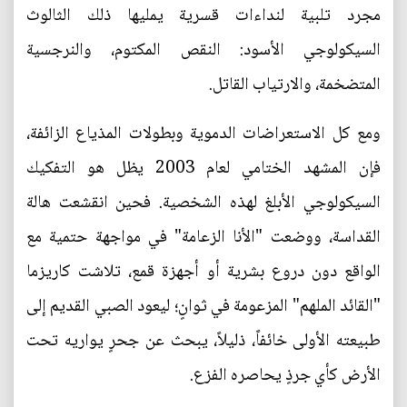
مجرد تلبية لنداءات قسرية يمليها ذلك الثالوث
السيكولوجي الأسود: النقص المكتوم، والنرجسية
المتضخمة، والارتياب القاتل.
ومع كل الاستعراضات الدموية وبطولات المذياع الزائفة،
فإن المشهد الختامي لعام 2003 يظل هو التفكيك
السيكولوجي الأبلغ لهذه الشخصية. فحين انقشعت هالة
القداسة، ووضعت "الأنا الزعامة" في مواجهة حتمية مع
الواقع دون دروع بشرية أو أجهزة قمع، تلاشت كاريزما
"القائد الملهم" المزعومة في ثوانٍ؛ ليعود الصبي القديم إلى
طبيعته الأولى خائفاً، ذليلاً، يبحث عن جحرٍ يواريه تحت
الأرض كأي جرذٍ يحاصره الفزع.