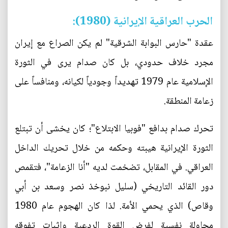
الحرب العراقية الإيرانية (1980):
عقدة "حارس البوابة الشرقية" لم يكن الصراع مع إيران
مجرد خلاف حدودي، بل كان صدام يرى في الثورة
الإسلامية عام 1979 تهديداً وجودياً لكيانه، ومنافساً على
زعامة المنطقة.
تحرك صدام بدافع "فوبيا الابتلاع"؛ كان يخشى أن تبتلع
الثورة الإيرانية هيبته وحكمه من خلال تحريك الداخل
العراقي. في المقابل، تضخمت لديه "أنا الزعامة"، فتقمص
دور القائد التاريخي (سليل نبوخذ نصر وسعد بن أبي
وقاص) الذي يحمي الأمة. لذا كان الهجوم عام 1980
محاولة نفسية لفرض القوة الردعية وإثبات تفوقه