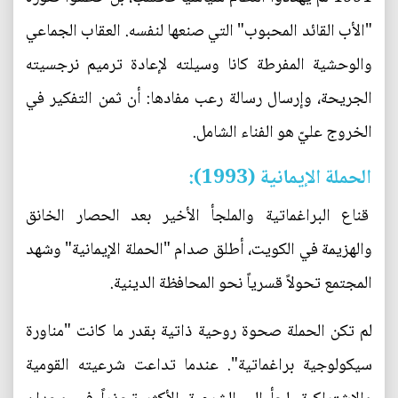
"الأب القائد المحبوب" التي صنعها لنفسه. العقاب الجماعي
والوحشية المفرطة كانا وسيلته لإعادة ترميم نرجسيته
الجريحة، وإرسال رسالة رعب مفادها: أن ثمن التفكير في
الخروج عليّ هو الفناء الشامل.
الحملة الإيمانية (1993):
قناع البراغماتية والملجأ الأخير بعد الحصار الخانق
والهزيمة في الكويت، أطلق صدام "الحملة الإيمانية" وشهد
المجتمع تحولاً قسرياً نحو المحافظة الدينية.
لم تكن الحملة صحوة روحية ذاتية بقدر ما كانت "مناورة
سيكولوجية براغماتية". عندما تداعت شرعيته القومية