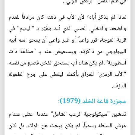
في علم النفس "الرفض الأولي".
لماذا لم يذكر أباه؟ لأن الأب في ذهنه كان مرادفاً للعدم
والضعف والتخلي. الصبي الذي نُبذ وعُيّر بـ "اليتيم" في
قرية العوجة، قرر واعياً أو غير واعي أن يمحو اسم أبيه
البيولوجي من ذاكرته، ويستعيض عنه بـ "صناعة ذات
أسطورية". لم يكن هناك أب يستحق الفخر، فصنع من نفسه
"الأب الرمزي" للعراق بأكمله، ليغطي على جرح الطفولة
النازف.
مجزرة قاعة الخلد (1979):
تدشين "سيكولوجية الرعب الشامل" عندما اعتلى صدام
عرش السلطة رسمياً، لم يكن يبحث عن الولاء، بل كان