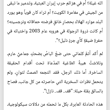
الله غيلة؟ أم في هزائم حرب إيران العبثية، وتدمير ما تبقى
من الجيش في مغامرة الكويت؟ أم تراه كان قوياً وهو يورد
البلد موارد الهلاك بحصارٍ خانقٍ فرضته حماقاته ونرجسيته؟
أم كانت ذروة الرجولة في هروبه عام 2003 واختبائه في
حفرةٍ ضيقةٍ كأي جرذٍ ذليل؟".
لم أكد أتمّ كلماتي حتى ضجّ الباصُ بضحكٍ جماعيٍّ عارم،
وتلاشتْ هيبةُ الطاغية المدّعاة تحت أقدام الحقيقة
الساخرة. أما ذلك الرجل، فقد التجمه الصمتُ لثوانٍ، ولم
يتحمل نظرات السخرية التي حاصرته من كل جانب، فصاح
بالسائق بقلة حيلة: "قف.. قف.. نازل!".
هذه الحادثة العابرة، بكل ما تحمله من دلالات سيكولوجية،