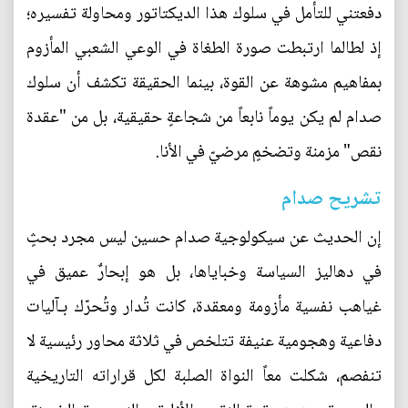
دفعتني للتأمل في سلوك هذا الديكتاتور ومحاولة تفسيره؛
إذ لطالما ارتبطت صورة الطغاة في الوعي الشعبي المأزوم
بمفاهيم مشوهة عن القوة، بينما الحقيقة تكشف أن سلوك
صدام لم يكن يوماً نابعاً من شجاعةٍ حقيقية، بل من "عقدة
نقص" مزمنة وتضخمٍ مرضيّ في الأنا.
تشريح صدام
إن الحديث عن سيكولوجية صدام حسين ليس مجرد بحثٍ
في دهاليز السياسة وخباياها، بل هو إبحارٌ عميق في
غياهب نفسية مأزومة ومعقدة، كانت تُدار وتُحرّك بـآليات
دفاعية وهجومية عنيفة تتلخص في ثلاثة محاور رئيسية لا
تنفصم، شكلت معاً النواة الصلبة لكل قراراته التاريخية