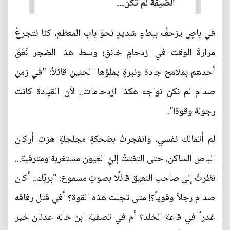
الضيقة لم تكن...
في باصٍ يزحفُ ببطءٍ شديدٍ نحوَ باب المعظم، كنا نتجرعُ
مرارةَ الوقت في ازدحامٍ خانق؛ وسط هذا الضجر نَعَقَ
أحدهم بملامح جادة ونبرةٍ يملؤها الحنين قائلاً: "في زمن
صدام لم نكن نواجه هكذا ازدحامات.. لأن القيادة كانت
رجولة وقوة!".
لم أتمالك نفسي، وانفجرتُ بضحكةٍ مجلجلةٍ هزت أركان
الباص الساكن، حتى التفتتْ إليَّ العيون مستغربة ومترقبة...
نظرتُ إلى صاحب النعيق قائلًا بصوتٍ مسموع: "بربّك.. أكان
صدام رجلاً وقوياً؟! متى تجلت هذه القوة؟ أفي قتل رفاقه
غدراً في قاعة الخلد؟ أم في تصفية ابن خاله عدنان خير