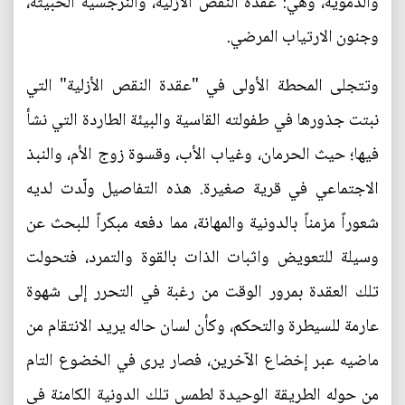
والدموية، وهي: عقدة النقص الأزلية، والنرجسية الخبيثة،
وجنون الارتياب المرضي.
وتتجلى المحطة الأولى في "عقدة النقص الأزلية" التي
نبتت جذورها في طفولته القاسية والبيئة الطاردة التي نشأ
فيها؛ حيث الحرمان، وغياب الأب، وقسوة زوج الأم، والنبذ
الاجتماعي في قرية صغيرة. هذه التفاصيل ولّدت لديه
شعوراً مزمناً بالدونية والمهانة، مما دفعه مبكراً للبحث عن
وسيلة للتعويض واثبات الذات بالقوة والتمرد، فتحولت
تلك العقدة بمرور الوقت من رغبة في التحرر إلى شهوة
عارمة للسيطرة والتحكم، وكأن لسان حاله يريد الانتقام من
ماضيه عبر إخضاع الآخرين، فصار يرى في الخضوع التام
من حوله الطريقة الوحيدة لطمس تلك الدونية الكامنة في