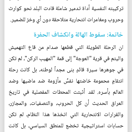
تركيبته النفسية أداة تدمير شاملة قادت البلد نحو كوارث
وحروب ومغامرات انتحارية متلاحقة دون أي وخز للضمير.
خاتمة: سقوط الهالة وانكشاف الحفرة
ان الرحلة الطويلة التي قطعها صدام من قاع التهميش
واليتم في قرية "العوجة" إلى قمة "المهيب الركن"، لم تكن
في جوهرها سيرة قائدٍ بنى مجداً لوطنه، بل كانت رحلة
انتقامٍ محمومة خاضتها نفسٌ مأزومة ضد ماضيها وضد
العالم بأسره. لقد أثبتت المحطات المفصلية في تاريخ
العراق الحديث أن كل الحروب، والتصفيات، والمجازر،
والقرارات الانتحارية التي اتخذها هذا النظام، لم تكن
حسابات استراتيجية تخضع للمنطق السياسي، بل كانت