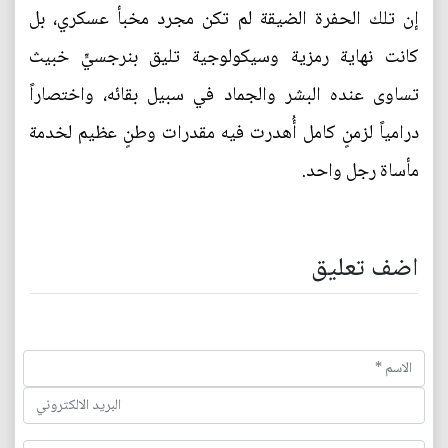
إن تلك الحفرة الضيقة لم تكن مجرد مخبأ عسكري، بل
كانت نهاية رمزية وسيكولوجية تليق بنرجسيٍّ خبيث
تساوى عنده البشر والجماد في سبيل بقائه، واختصاراً
درامياً لزمنٍ كامل أُهدرت فيه مقدرات وطنٍ عظيم لخدمة
مأساة رجل واحد.
اضف تعليق