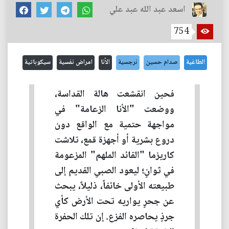
اسعد عبد الله عبد علي
754
الطاغية
صدام حسين
نرجسية
الأنا
امراض نفسية
سيكوباتية
فحين انقشعت هالة القداسة،
ووضعت "الأنا الزعامة" في
مواجهة حتمية مع الواقع دون
دروع بشرية أو أجهزة قمع، تلاشت
كاريزما "القائد الملهم" المزعومة
في ثوانٍ؛ ليعود الصبي القديم إلى
طبيعته الأولى خائفاً، ذليلاً، يبحث
عن جحرٍ يواريه تحت الأرض كأي
جرذٍ يحاصره الفزع. إن تلك الحفرة