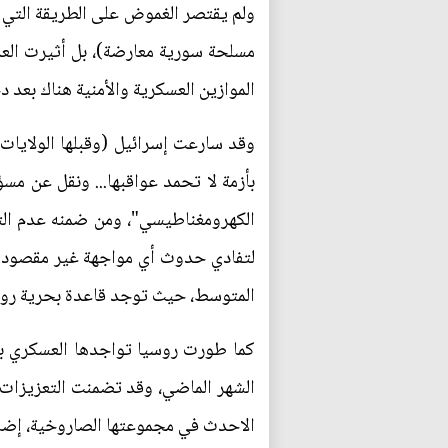
ولم يقتصر الغموض على الطريقة التي قت
مسلحة سورية معارضة)، بل أثيرت الع
الموازين العسكرية والأمنية هناك بعد 
وقد سارعت إسرائيل (وقبلها الولايات
بأزمة لا تحمد عواقبها... ونقل عن مس
الكهرومغناطيسي"، ومن ضمنه عدم الت
لتفادي حدوث أي مواجهة غير مقصودة في
المتوسط، حيث توجد قاعدة بحرية روسي
كما طورت روسيا تواجدها العسكري بأح
الاحدث في مجموعتها الصاروخية، إضاف