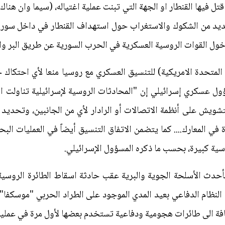
ل فيها القنطار او الجهة التي تبنت عملية اغتياله، (سيما وان هناك 
ديد من الشكوك والاستغراب حول استهداف القنطار في داخل سوري
دخول القوات الروسية العسكرية في الحرب السورية عن طريق البر وا
 المتحدة الامريكية) للتنسيق العسكري مع روسيا منعا لأي احتكاك
ؤول عسكري إسرائيلي إن "المحادثات الروسية لإسرائيلية تناولت ا
شويش على أنظمة الاتصالات أو الرادار لأي من الجانبين، وتحديد
 المعارك.... كما يتضمن الاتفاق التنسيق أيضاً في العمليات البحر
ة كبيرة، بحسب ما ذكره المسؤول الإسرائيلي.
دث الأسلحة الجوية والبرية عقب حادثة اسقاط الطائرة الروسية 
ة الى طائرات هجومية ودفاعية تستخدم بعضها لأول مرة في عمليا