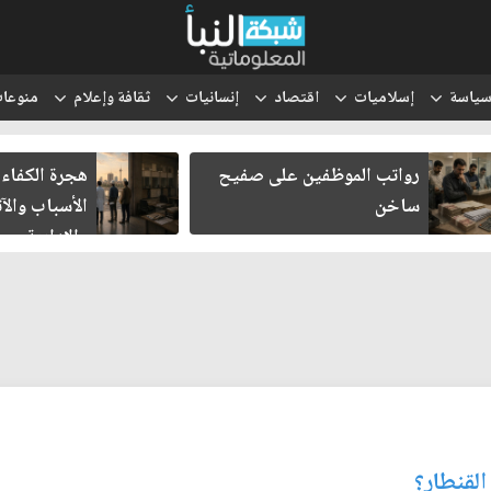
ياسة
إسلاميات
اقتصاد
إنسانيات
ثقافة وإعلام
منوعا
رواتب الموظفين على صفيح
هجرة الكفاءا
ساخن
الأسباب والآث
والإدارية
القنطار؟