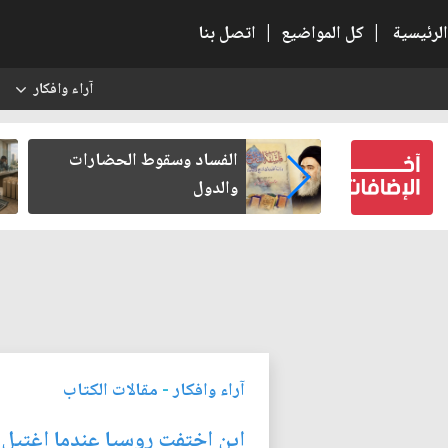
الرئيسية
|
كل المواضيع
|
اتصل بنا
آراء وافكار
س
بعين كتب لنفسه
الفساد وسقوط الحضارات
والدول
آراء وافكار
-
مقالات الكتاب
اين اختفت روسيا عندما اغتيل 