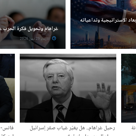
بعاد الاستراتيجية وتداعياته
غراهام وتحويل فكرة الحرب عل
الأربعاء 29 تموز 2026
نة
رحيل غراهام.. هل يغيّر غياب صقر إسرائيل
فانس-رو