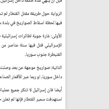
قبل ان ينهي مدة حكمة داخل إسرائيل.
الرواية حول طريقة مقتل القنطار لم تحد
فيها لحظة اسقاط الصواريخ في بلدة جرما
الأولى: غارة جوية لطائرات إسرائيلية
الإسرائيلي قتل فيها ستة عناصر من ح
القنيطرة جنوب سوريا.
الثانية: صواريخ موجهة عن بعد وصلت ا
داخل سوريا، او ربما عبر الأقمار الصناع
أيضا فان إسرائيل لا تنكر جميع عمليات
استهدفت سمير القنطار فإنها لم تعلن ح