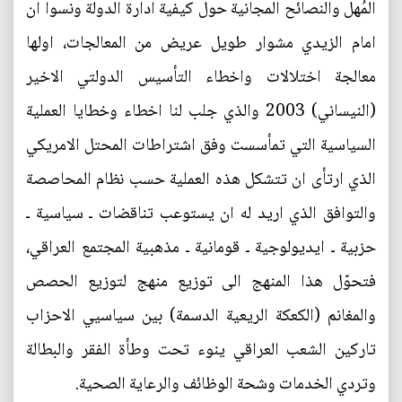
المُهل والنصائح المجانية حول كيفية ادارة الدولة ونسوا ان
امام الزيدي مشوار طويل عريض من المعالجات، اولها
معالجة اختلالات واخطاء التأسيس الدولتي الاخير
(النيساني) 2003 والذي جلب لنا اخطاء وخطايا العملية
السياسية التي تمأسست وفق اشتراطات المحتل الامريكي
الذي ارتأى ان تتشكل هذه العملية حسب نظام المحاصصة
والتوافق الذي اريد له ان يستوعب تناقضات ـ سياسية ـ
حزبية ـ ايديولوجية ـ قومانية ـ مذهبية المجتمع العراقي،
فتحوّل هذا المنهج الى توزيع منهج لتوزيع الحصص
والمغانم (الكعكة الريعية الدسمة) بين سياسيي الاحزاب
تاركين الشعب العراقي ينوء تحت وطأة الفقر والبطالة
وتردي الخدمات وشحة الوظائف والرعاية الصحية.