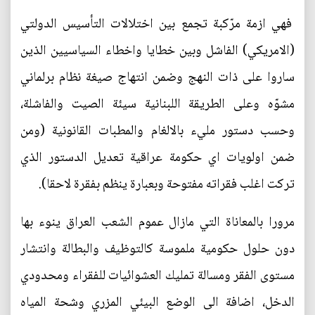
فهي ازمة مرّكبة تجمع بين اختلالات التأسيس الدولتي
(الامريكي) الفاشل وبين خطايا واخطاء السياسيين الذين
ساروا على ذات النهج وضمن انتهاج صيغة نظام برلماني
مشوّه وعلى الطريقة اللبنانية سيئة الصيت والفاشلة،
وحسب دستور مليء بالالغام والمطبات القانونية (ومن
ضمن اولويات اي حكومة عراقية تعديل الدستور الذي
تركت اغلب فقراته مفتوحة وبعبارة ينظم بفقرة لاحقا).
مرورا بالمعاناة التي مازال عموم الشعب العراق ينوء بها
دون حلول حكومية ملموسة كالتوظيف والبطالة وانتشار
مستوى الفقر ومسالة تمليك العشوائيات للفقراء ومحدودي
الدخل، اضافة الى الوضع البيئي المزري وشحة المياه