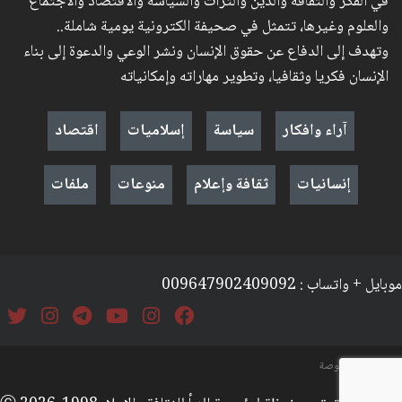
في الفكر والثقافة والدين والتراث والسياسة والاقتصاد والاجتماع
والعلوم وغيرها، تتمثل في صحيفة الكترونية يومية شاملة..
وتهدف إلى الدفاع عن حقوق الإنسان ونشر الوعي والدعوة إلى بناء
الإنسان فكريا وثقافيا، وتطوير مهاراته وإمكانياته
آراء وافكار
سياسة
إسلاميات
اقتصاد
إنسانيات
ثقافة وإعلام
منوعات
ملفات
موبايل + واتساب : 009647902409092
السياسة والخصوصة