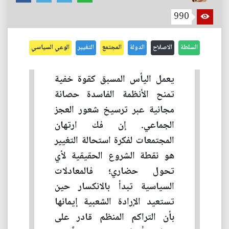
990
السلطة
الاصلاح
الدولة
المجتمع
التغيير
الوعي السياسي
يعمل اليأس المسبق كقوة خفية
تمنح الأنظمة الفاسدة حصانة
مجانية عبر ترسيخ شعور العجز
الجماعي. إن فك ارتهان
المجتمعات لفكرة استحالة التغيير
هو نقطة الشروع الحقيقية لأي
تحول حضاري؛ فالمعادلات
السياسية تبدأ بالانكسار حين
تستعيد الإرادة الشعبية إيمانها
بأن التراكم المنظم قادر على