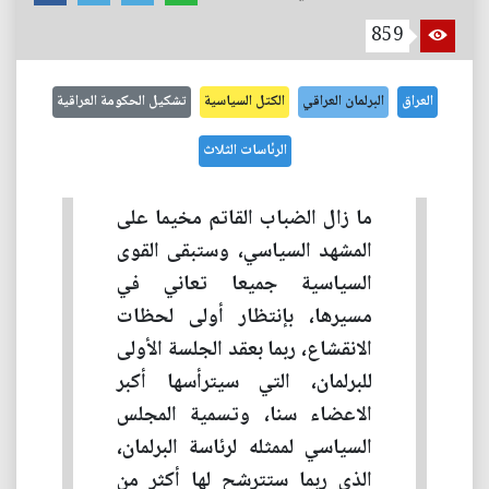
859
العراق
البرلمان العراقي
الكتل السياسية
تشكيل الحكومة العراقية
الرئاسات الثلاث
ما زال الضباب القاتم مخيما على
المشهد السياسي، وستبقى القوى
السياسية جميعا تعاني في
مسيرها، بإنتظار أولى لحظات
الانقشاع، ربما بعقد الجلسة الأولى
للبرلمان، التي سيترأسها أكبر
الاعضاء سنا، وتسمية المجلس
السياسي لممثله لرئاسة البرلمان،
الذي ربما ستترشح لها أكثر من