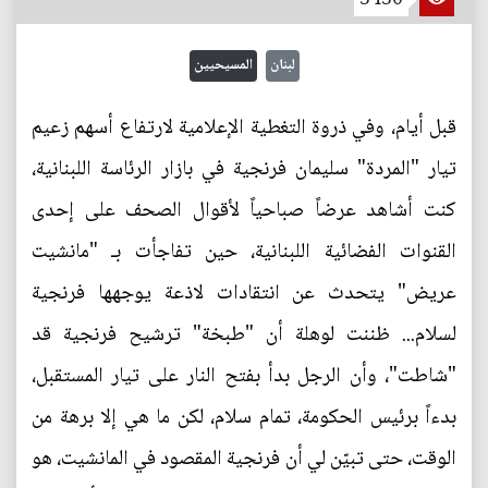
لبنان
المسيحيين
قبل أيام، وفي ذروة التغطية الإعلامية لارتفاع أسهم زعيم
تيار "المردة" سليمان فرنجية في بازار الرئاسة اللبنانية،
كنت أشاهد عرضاً صباحياً لأقوال الصحف على إحدى
القنوات الفضائية اللبنانية، حين تفاجأت بـ "مانشيت
عريض" يتحدث عن انتقادات لاذعة يوجهها فرنجية
لسلام... ظننت لوهلة أن "طبخة" ترشيح فرنجية قد
"شاطت"، وأن الرجل بدأ بفتح النار على تيار المستقبل،
بدءاً برئيس الحكومة، تمام سلام، لكن ما هي إلا برهة من
الوقت، حتى تبيّن لي أن فرنجية المقصود في المانشيت، هو