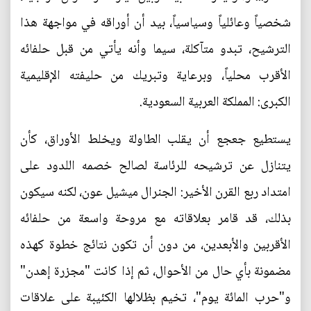
شخصياً وعائلياً وسياسياً، بيد أن أوراقه في مواجهة هذا
الترشيح، تبدو متآكلة، سيما وأنه يأتي من قبل حلفائه
الأقرب محلياً، وبرعاية وتبريك من حليفته الإقليمية
الكبرى: المملكة العربية السعودية.
يستطيع جعجع أن يقلب الطاولة ويخلط الأوراق، كأن
يتنازل عن ترشيحه للرئاسة لصالح خصمه اللدود على
امتداد ربع القرن الأخير: الجنرال ميشيل عون، لكنه سيكون
بذلك، قد قامر بعلاقاته مع مروحة واسعة من حلفائه
الأقربين والأبعدين، من دون أن تكون نتائج خطوة كهذه
مضمونة بأي حال من الأحوال، ثم إذا كانت "مجزرة إهدن"
و"حرب المائة يوم"، تخيم بظلالها الكئيبة على علاقات