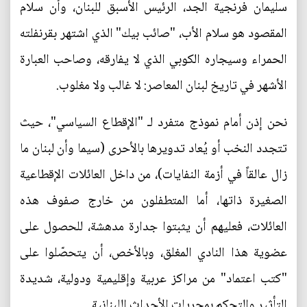
سليمان فرنجية الجد، الرئيس الأسبق للبنان، وأن سلام
المقصود هو سلام الأب، "صائب بيك" الذي اشتهر بقرنفلته
الحمراء وسيجاره الكوبي الذي لا يفارقه، وصاحب العبارة
الأشهر في تاريخ لبنان المعاصر: لا غالب ولا مغلوب.
نحن إذن أمام نموذج متفرد لـ "الإقطاع السياسي"، حيث
تتجدد النخب أو يُعاد تدويرها بالأحرى (سيما وأن لبنان ما
زال عالقاً في أزمة النفايات)، من داخل العائلات الإقطاعية
الصغيرة ذاتها، أما المتطفلون من خارج صفوف هذه
العائلات، فعليهم أن يثبتوا جدارة مدهشة، للحصول على
عضوية هذا النادي المغلق، وبالأخص، أن يتحصّلوا على
"كتب اعتماد" من مراكز عربية وإقليمية ودولية، شديدة
التأثير والتحكم بمجريات الأحداث اللبنانية.