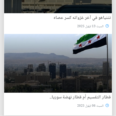
نتنياهو في آخر غزواته كسر عصاه
السبت 13 ايلول 2025
قطار التقسيم أم قطار نهضة سوريا..
السبت 06 ايلول 2025