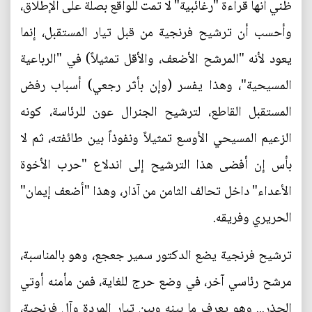
ظني أنها قراءة "رغائبية" لا تمت للواقع بصلة على الإطلاق،
وأحسب أن ترشيح فرنجية من قبل تيار المستقبل، إنما
يعود لأنه "المرشح الأضعف، والأقل تمثيلاً) في "الرباعية
المسيحية"، وهذا يفسر (وإن بأثر رجعي) أسباب رفض
المستقبل القاطع، لترشيح الجنرال عون للرئاسة، كونه
الزعيم المسيحي الأوسع تمثيلاً ونفوذاً بين طائفته، ثم لا
بأس إن أفضى هذا الترشيح إلى اندلاع "حرب الأخوة
الأعداء" داخل تحالف الثامن من آذار، وهذا "أضعف إيمان"
الحريري وفريقه.
ترشيح فرنجية يضع الدكتور سمير جعجع، وهو بالمناسبة،
مرشح رئاسي آخر، في وضع حرج للغاية، فمن مأمنه أوتي
الحذر... وهو يعرف ما بينه وبين تيار المردة وآل فرنجية،