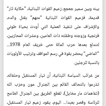
بينه وبين سمير جعجع، زعيم القوات اللبنانية، "حكاية ثار"
قديمة، فزعيم القوات اللبنانية "متهم" بقتل والده،
والإشراف على تنفيذ العملية التي أودت بحياة طوني
فرنجية وزوجته وطفلته ذات العامين، وعشرات المحازبين،
لتندلع بعدها حرب المائة حتى خريف العام 1978...
"الماضي" يحضر بقوة في رسم المواقف وترتيب الأولويات
بالنسبة للرجلين.
من غرائب السياسة اللبنانية، أن تيار المستقبل وحلفائه،
تذرعوا بالتحالف القائم بين الجنرال عون وحزب الله
(تفاهمات مار مخايل)، لقطع الطريق بين الجنرال الطامح
للرئاسة وقصر بعبدا... اليوم، يقود زعيم تيار المستقبل،