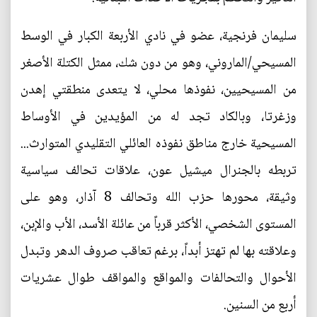
سليمان فرنجية، عضو في نادي الأربعة الكبار في الوسط
المسيحي/الماروني، وهو من دون شك، ممثل الكتلة الأصغر
من المسيحيين، نفوذها محلي، لا يتعدى منطقتي إهدن
وزغرتا، وبالكاد تجد له من المؤيدين في الأوساط
المسيحية خارج مناطق نفوذه العائلي التقليدي المتوارث...
تربطه بالجنرال ميشيل عون، علاقات تحالف سياسية
وثيقة، محورها حزب الله وتحالف 8 آذار، وهو على
المستوى الشخصي، الأكثر قرباً من عائلة الأسد، الأب والإبن،
وعلاقته بها لم تهتز أبداً، برغم تعاقب صروف الدهر وتبدل
الأحوال والتحالفات والمواقع والمواقف طوال عشريات
أربع من السنين.