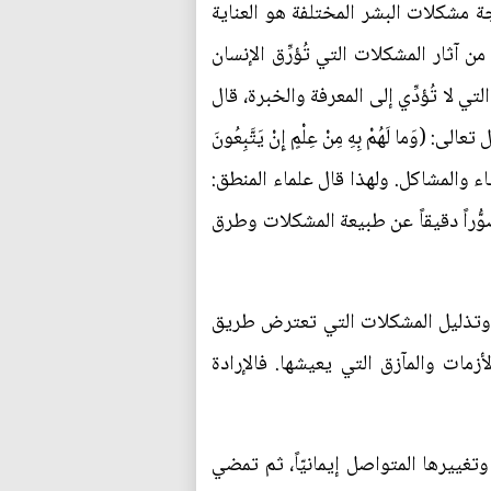
ة مشكلات البشر المختلفة هو العناية
 آثار المشكلات التي تُؤرِّق الإنسان
ي لا تُؤدِّي إلى المعرفة والخبرة، قال
سَ لَكَ بِهِ عِلْمٌ إِنَّ السَّمْعَ وَالْبَصَرَ وَالْفُؤادَ كُلُّ أُولَئِكَ كانَ عَنْهُ مَسْؤُولاً) [الإسرَاء: 36]، وقال تعالى: (وَما لَهُمْ بِهِ مِنْ عِلْمٍ إِنْ يَتَّبِعُونَ
ظن لا يُؤدِّي إلَّا إلى مراكمة الأخطاء والمشاكل. ولهذا قال علماء المنطق:
لدى الإنسان تصوُّراً دقيقاً عن طبيعة المشكلات وطرق
ير وتذليل المشكلات التي تعترض طريق
مات والمآزق التي يعيشها. فالإرادة
غييرها المتواصل إيمانيّاً، ثم تمضي