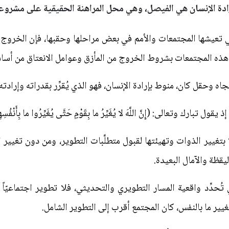
فإرادة الإنسان هي الفيصل، وهي محل المراهنة الحقيقية على مشروعات
ي تعيشها المجتمعات والأمم في بعض مراحلها وحقبها، فإن الخروج
م هذه المجتمعات بشروط الخروج من المأزق وعوامل الانعتاق من أسا
تجاه وحقل كان، منوط بإرادة الإنسان، فهو الذي يُقرِّر بقدراته وإرادت
ك وتعالى: (إِنَّ اللَّهَ لا يُغَيِّرُ ما بِقَوْمٍ حَتَّى يُغَيِّرُوا ما بِأَنْفُسِهِمْ)
لَّا بتغيير الذوات وتهيئتها لقبول متطلَّبات التطوير، ومن دون تغي
قظة والآمال البعيدة.
ُحدِّد واقعية المسار التطويري والتحديثي، فلا تطوير اجتماعيّاً إلّ
غيير ما بالنفس، كان المجتمع أقرب إلى التطوير الشامل.