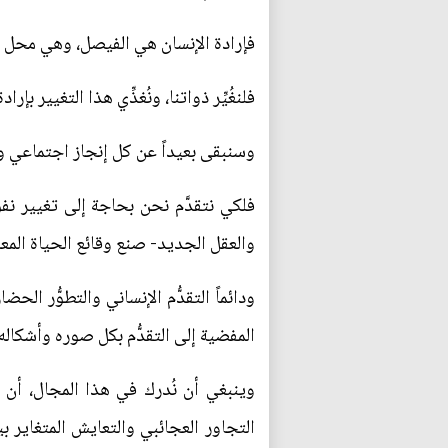
فإرادة الإنسان هي الفيصل، وهي محل الم
فلنغُيِّر ذواتنا، ونُغذِّي هذا التغيير ب
وسنبقى بعيداً عن كل إنجاز اجتماعي وح
فلكي نتقدَّم نحن بحاجة إلى تغيير نفو
والعقل الجديد- صنع وقائع الحياة المع
ودائماً التقدُّم الإنساني والتطوُّر ال
المفضية إلى التقدُّم بكل صوره وأشكاله.
وينبغي أن نُدرك في هذا المجال، أن اس
التجاور العجائبي والتعايش المتغاير ب