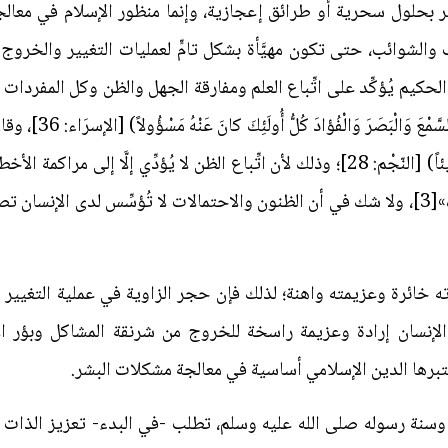
ر بحلول سحرية أو طرائق إعجازية، وإنما منظور الإسلام في معالج
شوائب، حتى تكون مهيَّأة بشكل تامٍّ لعمليات التغيير والخروج من
حكيم يُؤكِّد على اتِّباع العلم ومفارقة الجهل والظن وكل المفردات الت
تعالى: (وَلا تَقْفُ ما لَيْ
إِلاّ الظَّنَّ وَإِنَّ الظَّنَّ لا يُغْنِي مِنَ الْحَقِّ شَيْئاً) [النّجْم: 28]؛ وذلك لأن اتِّباع ال
«إن الحكم على الشيء فرع عن تصوُّره»[3]، ولا شك في أن الظنون والاحتمالات لا تُؤسِّس 
دته خائرة وعزيمته واهنة؛ لذلك فإن حجر الزاوية في عملية التغي
لإنسان إرادة وعزيمة راسخة للخروج من شرنقة المشاكل وبؤر الأز
تبرها الدين الإسلامي أساسية في معالجة مشكلات البشر.
وسنة رسوله صلى الله عليه وسلم، تطلب -في البدء- تعزيز الذات وت