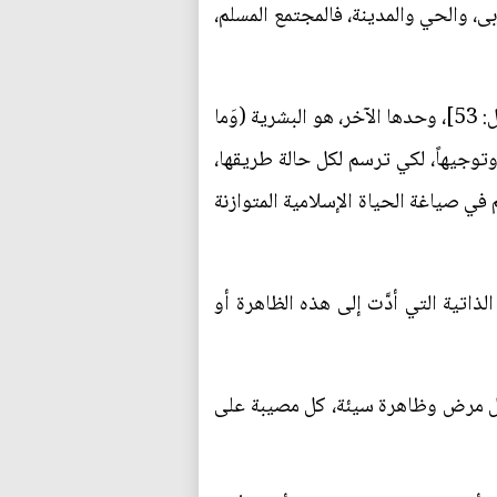
بى، والحي والمدينة، فالمجتمع المسلم،
إن بؤرة الحركة، هي الذات: (ذَلِكَ بِأَنَّ اللَّهَ لَمْ يَكُ مُغِيِّراً نِعْمَةً أَنْعَمَها عَلَى قَوْمٍ حَتَّى يُغَيِّرُوا ما بِأَنْفُسِهِمْ) [الأنفَال: 53]، وحدها الآخر، هو البشرية (وَما
يات الإسلامية، تشريعاً وتوجيهاً، لكي ترسم لكل حالة طريقها،
في صياغة الحياة الإسلامية المتوازنة
اتية التي أدَّت إلى هذه الظاهرة أو
ِ أَنْفُسِكُمْ) [آل عِمرَان: 165]، فإزاء كل هزيمة، إزاء كل مرض وظاهرة سيئة، كل مصيبة على