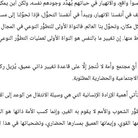
أ واقع، والانهيار في حياتهم يُهدِّد وجودهم نفسه، ولكن أين يمكن 
في أنفسنا الانهيار، ويبدأ في أنفسنا التحوُّل، فإذا تحوَّلنا إلى مس
ل مكان، وتحوَّل بنا العالم. فالنواة الأولى للتطوُّر النوعي في المجا
 منها. إن تغيير ما بالنفس هو النواة الأولى لعمليات التطوُّر النو
يِّ مجتمع وأمة لا تُنجز إلَّا على قاعدة تغيير ذاتي عميق، يُزيل رك
الاجتماعية والحضارية المطلوبة.
ي أهمية الإرادة الإنسانية التي هي وسيلة الانتقال من الوعد إلى الإ
ُّر الشعوب والأمم لا يقوم به الغير، وإنما كسب الأمة ذاتها هو الذ
 القوي، وإيمانها العميق بمسارها الحضاري، وتضحياتها في هذا ال