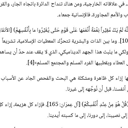
د، في علاقاته الخارجية، ومن هناك تنداح الدائرة باتجاه الجار، والقر
ب والأمم المجاورة، فالإنسانية جمعاء.
أَرْسَلْناكَ إِلاّ رَحْمَةً لِلْعالَمِينَ) [الأنبيَاء: 107]. وما بين الذات والبشرية تتحرَّك المعط
كي ما يلبث هذا الجهد الديناميكي، الذي لا يقف عند حدّ أن يساهم 
 العطاء وبقطبيها الفرد المسلم والمجتمع المسلم»[4].
ها إزاء كل ظاهرة ومشكلة هي البحث والفحص الجاد عن الأسباب الذ
لى أنفسنا، قبل أن نُوجِّهه إلى غيرنا.
وهذه المنهجية تُلخِّصها الآية القرآنية (قُلْ هُوَ مِنْ عِنْد
 نصيبنا، إلى دورنا، إلى ما كسبته أيدينا.