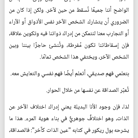
الواضح أننا جميعًا نُسقط من حين لآخر. ولكن إذا كان من
الضروري أن يتشارك الشخص الآخر نفس الأذواق أو الآراء
أو التجارب معنا لنتمكن من إدراك ذواتنا فيه وتكوين علاقة،
فإن إسقاطاتنا تكون مُفرطة، وتُنشئ حاجزًا بيننا وبين
الشخص الآخر، ويختفي هذا الشخص تمامًا.
بتعلمي فهم صديقي، أتعلم أيضًا فهم نفسي والتعايش معه.
تُعبّر الصداقة عن نفسها من خلال الحوار.
لذا، فإن وجود الأنا البديلة يعني إدراك اختلاف الآخر عن
الذات، وهو اختلافٌ جوهريٌّ في بناء هوية المرء. هذا ما
يشرحه بول ريكور في كتابه "عين الذات كآخر": فالصداقة،