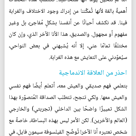
أهميةً بالغة لأنها تُمكّننا من إدراك وجود الاختلاف والغرابة
فينا. قد نكشف أحيانًا عن أنفسنا بشكلٍ مُفاجئ، بل وغير
مفهوم أو مجهول. والصديق، هذا الأنا الآخر الذي، وإن كان
مختلفًا تمامًا عني، إلا أنه يُشبهني في بعض النواحي،
سيُعوّدني على التعايش مع هذه الغرابة.
احذر من العلاقة الاندماجية
بتعلمي فهم صديقي والعيش معه، أتعلم أيضًا فهم نفسي
والعيش معها. ولكي تنجح، تتطلب الصداقة المُتصوّرة بهذا
الشكل تمييزًا واضحًا بين الداخلي (تجربتي) والخارجي
(العالم والآخرين). لكن الأمر ليس بهذه البساطة، خاصةً مع
شخص نعتبره أنا الآخر! تُوضّح الفيلسوفة سيمون فايل، في