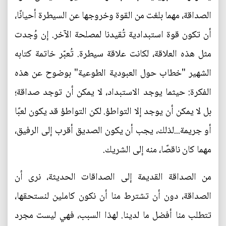
الصداقة، مهما بلغت من القوة وخروجها عن السيطرة أحيانًا،
أن تكون قوة استبدادية تُقيدنا لمصلحة الآخر. إن وُجدت
مثل هذه العلاقة، لكانت علاقة سيطرة. تُعبّر خاتمة كتابه
الشهير "خطاب حول العبودية الطوعية" بوضوح عن هذه
الفكرة: حيثما يوجد الاستبداد، لا يمكن أن توجد صداقة؛
بل لا يمكن أن يوجد إلا التواطؤ. لكن التواطؤ قد يكون لعبًا
أو جريمة...لذلك، يجب أن يكون الصديق أقرب إلى الرفيق،
مهما كان ناقصًا، منه إلى الشريك.
من الصداقة القديمة إلى الصداقات الحديثة، نرى أن
الصداقة، دون أن تشترط منا أن نكون كاملين لنستحقها،
تتطلب منا أفضل ما لدينا. لهذا السبب، فهي ليست مجرد