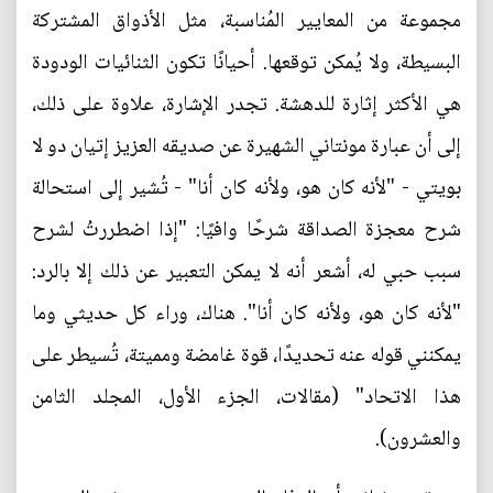
مجموعة من المعايير المُناسبة، مثل الأذواق المشتركة
البسيطة، ولا يُمكن توقعها. أحيانًا تكون الثنائيات الودودة
هي الأكثر إثارة للدهشة. تجدر الإشارة، علاوة على ذلك،
إلى أن عبارة مونتاني الشهيرة عن صديقه العزيز إتيان دو لا
بويتي - "لأنه كان هو، ولأنه كان أنا" - تُشير إلى استحالة
شرح معجزة الصداقة شرحًا وافيًا: "إذا اضطررتُ لشرح
سبب حبي له، أشعر أنه لا يمكن التعبير عن ذلك إلا بالرد:
"لأنه كان هو، ولأنه كان أنا". هناك، وراء كل حديثي وما
يمكنني قوله عنه تحديدًا، قوة غامضة ومميتة، تُسيطر على
هذا الاتحاد" (مقالات، الجزء الأول، المجلد الثامن
والعشرون).