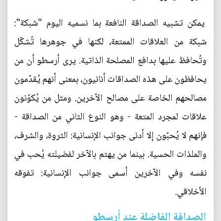
يمكن تشبيه الصداقة النافعة بما نسميه اليوم "شبكة":
شبكة من العلاقات الممتعة، لكنها في جوهرها تُشكّل
وتُحافظ عليها بدافع المصلحة الذاتية. يرى أرسطو أن من
يحافظون على هذه الصداقات أنانيون، بمعنى أنهم يُقدّمون
مصالحهم الخاصة على مصالح الآخرين. ومثل من يُكوّنون
علاقات لمجرد المتعة - وهو النوع الثاني من الصداقة -
فإنهم لا يُحبّون إلا أدنى جوانب الإنسانية: الثروة، والشرف،
والملذات الحسية. بينما من يهتم بالآخر لفضيلته يُحب في
نفسه وفي الآخرين أسمى جوانب الإنسانية: تفوقه
الأخلاقي.
الصداقة الفاضلة عند أرسطو