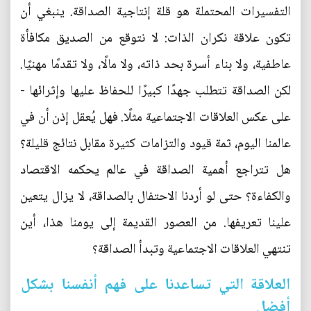
التفسيرات المحتملة هو قلة إنتاجية الصداقة. ينبغي أن
تكون علاقة نكران الذات: لا نتوقع من الصديق مكافأة
عاطفية، ولا بناء أسرة بحد ذاته، ولا مالًا، ولا تقدمًا مهنيًا.
لكن الصداقة تتطلب جهدًا كبيرًا للحفاظ عليها وإثرائها -
على عكس العلاقات الاجتماعية مثلًا. فهل يُعقل إذن أن في
عالمنا اليوم، ثمة قيود والتزامات كثيرة مقابل نتائج قليلة؟
هل تتراجع أهمية الصداقة في عالم يحكمه الاقتصاد
والكفاءة؟ حتى لو أردنا الاحتفال بالصداقة، لا يزال يتعين
علينا تعريفها. من العصور القديمة إلى يومنا هذا، أين
تنتهي العلاقات الاجتماعية وتبدأ الصداقة؟
العلاقة التي تساعدنا على فهم أنفسنا بشكل
أفضل