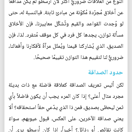
النوع من العلاقات ضروريٌّ أكثر لأن أرسطو لم يكن مُدافعًا
عن أخلاق مُجرّدة مُكوّنة من مبادئ ثابتة. فبالنسبة له، حتى
لو وُجدت القواعد والقيم وتُشكّل معاييرنا، فإن الأخلاق
مسألة توازن، يجدها كل فرد في كل موقف مُتفرد. لذا، فإن
الصديق، الذي يُشاركنا قيمنا ويُمثّل مرآةً لأفكارنا وأفعالنا،
ضروريٌّ لنا لتقييم هذا التوازن تقييمًا صحيحًا.
حدود الصداقة
لكن أليس تعريف الصداقة كعلاقة فاضلة مع ذات بديلة
مجرد مثال أعلى؟ إذا كان المرء يجب أن يكون فاضلاً بأي
ثمن ليحظى بصديق، فمن ذا الذي يدّعي حقاً استحقاقه؟ ألا
يعني صداقة الآخرين، على العكس، قبول عيوبهم، سواءً
كانت نقائص أو رذائل؟ أخيراً، إذا كان أرسطو يرى أن