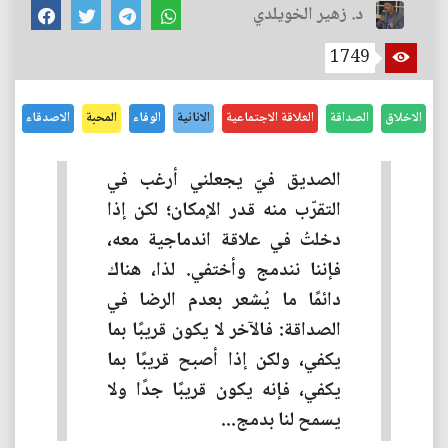
د. زهير الخويلدي
1749
الاخلاق
الصداقة
العلاقة الاجتماعية
الانانية
الوفاء
المحبة
الاصدقاء
الصديق فيّ يجعلني أرغب في
التقرّب منه قدر الإمكان؛ لكن إذا
دخلتُ في علاقة اندماجية معه،
فإننا نندمج وأختفي. لذا، هناك
دائمًا ما يُشعر بعدم الرضا في
الصداقة: فالآخر لا يكون قريبًا بما
يكفي، ولكن إذا أصبح قريبًا بما
يكفي، فإنه يكون قريبًا جدًا ولا
يسمح لنا بدمج...