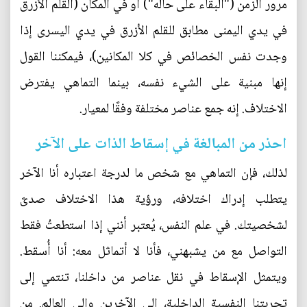
مرور الزمن ("البقاء على حاله") أو في المكان (القلم الأزرق
في يدي اليمنى مطابق للقلم الأزرق في يدي اليسرى إذا
وجدت نفس الخصائص في كلا المكانين)، فيمكننا القول
إنها مبنية على الشيء نفسه، بينما التماهي يفترض
الاختلاف. إنه جمع عناصر مختلفة وفقًا لمعيار.
احذر من المبالغة في إسقاط الذات على الآخر
لذلك، فإن التماهي مع شخص ما لدرجة اعتباره أنا الآخر
يتطلب إدراك اختلافه، ورؤية هذا الاختلاف صدىً
لشخصيتك. في علم النفس، يُعتبر أنني إذا استطعتُ فقط
التواصل مع من يشبهني، فأنا لا أتماثل معه: أنا أُسقط.
ويتمثل الإسقاط في نقل عناصر من داخلنا، تنتمي إلى
تجربتنا النفسية الداخلية، إلى الآخرين وإلى العالم. من