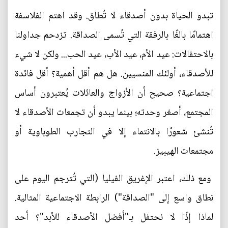
تبدو الحياة بدون أصدقاء لا تُطاق. وقد اهتم الفلاسفة
اهتمامًا بالغًا بالرفقة التي تُسمى الصداقة. تزدحم جداولنا
بالاحتفالات: عيد الأم، عيد الأب، عيد الحب... ولكن لا شيء
للأصدقاء، أولئك المنسيين. هل هم أقل أهمية؟ أقل فائدة
اجتماعية؟ صحيح أن الأزواج والعائلات يُعتبرون أساس
المجتمع، أصغر وحدته؛ بينما يبدو أن تجمعات الأصدقاء لا
تُنشئ شعورًا بالانتماء إلا في التجارب الطوباوية أو
مجتمعات الهيبيز.
ومع ذلك، اعتبر الإغريق الفيليا (التي تُترجم اليوم على
نطاق واسع إلى "الصداقة") الرابطة الاجتماعية المثالية.
لماذا إذًا لا نحتفل بـ"أفضل الأصدقاء للأبد"؟ أحد