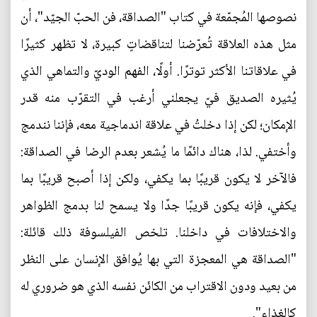
نصوصها المُجمّعة في كتاب "الصداقة، فن الحبّ الجيّد"، أن
مثل هذه العلاقة تُعرّضنا لتناقضاتٍ كبيرة، لا تظهر كثيرًا
في علاقاتنا الأكثر توترًا. أولًا، الفهم الوديّ والتماهي الذي
يُثيره الصديق فيّ يجعلني أرغب في التقرّب منه قدر
الإمكان؛ لكن إذا دخلتُ في علاقة اندماجية معه، فإننا نندمج
وأختفي. لذا، هناك دائمًا ما يُشعر بعدم الرضا في الصداقة:
فالآخر لا يكون قريبًا بما يكفي، ولكن إذا أصبح قريبًا بما
يكفي، فإنه يكون قريبًا جدًا ولا يسمح لنا بدمج الظواهر
والاختلافات في داخلنا. تلخص الفيلسوفة ذلك قائلة:
"الصداقة هي المعجزة التي بها يُوافق الإنسان على النظر
من بعيد ودون الاقتراب من الكائن نفسه الذي هو ضروري له
كالغذاء".