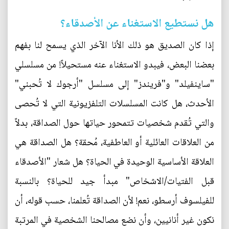
هل نستطيع الاستغناء عن الأصدقاء؟
إذا كان الصديق هو ذلك الأنا الآخر الذي يسمح لنا بفهم
بعضنا البعض، فيبدو الاستغناء عنه مستحيلاً! من مسلسلي
"ساينفيلد" و"فريندز" إلى مسلسل "أرجوك لا تُحبني"
الأحدث، هل كانت المسلسلات التلفزيونية التي لا تُحصى
والتي تُقدم شخصيات تتمحور حياتها حول الصداقة، بدلاً
من العلاقات العائلية أو العاطفية، مُحقة؟ هل الصداقة هي
العلاقة الأساسية الوحيدة في الحياة؟ هل شعار "الأصدقاء
قبل الفتيات/الاشخاص" مبدأ جيد للحياة؟ بالنسبة
للفيلسوف أرسطو، نعم! لأن الصداقة تُعلمنا، حسب قوله، أن
نكون غير أنانيين، وأن نضع مصالحنا الشخصية في المرتبة