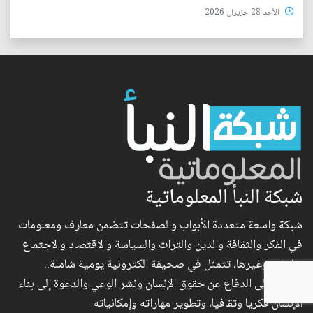
الأحد 28 حزيران 2026
شبكة النبأ المعلوماتية
شبكة واسعة متعددة الأبواب والصفحات تتضمن معارف ومعلومات
في الفكر والثقافة والدين والتراث والسياسة والاقتصاد والاجتماع
والعلوم وغيرها، تتمثل في صحيفة الكترونية يومية شاملة..
وتهدف إلى الدفاع عن حقوق الإنسان ونشر الوعي والدعوة إلى بناء
الإنسان فكريا وثقافيا، وتطوير مهاراته وإمكانياته