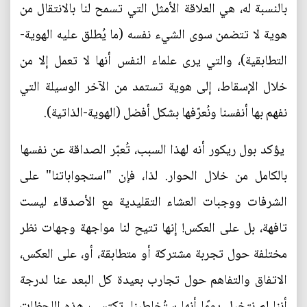
بالنسبة له، هي العلاقة الأمثل التي تسمح لنا بالانتقال من
هوية لا تتضمن سوى الشيء نفسه (ما يُطلق عليه الهوية-
التطابقية)، والتي يرى علماء النفس أنها لا تعمل إلا من
خلال الإسقاط، إلى هوية تستمد من الآخر الوسيلة التي
نفهم بها أنفسنا ونُعرّفها بشكل أفضل (الهوية-الذاتية).
يؤكد بول ريكور أنه لهذا السبب، تُعبّر الصداقة عن نفسها
بالكامل من خلال الحوار. لذا، فإن "استجواباتنا" على
الشرفات ووجبات العشاء التقليدية مع الأصدقاء ليست
تافهة، بل على العكس! إنها تتيح لنا مواجهة وجهات نظر
مختلفة حول تجربة مشتركة أو متطابقة، أو، على العكس،
الاتفاق والتفاهم حول تجارب بعيدة كل البعد عنا لدرجة
أننا لم نتخيل يومًا أنها ستُخاطبنا. تكتسب هذه اللحظات