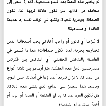
لم يختبر هذه النعمة بعد، تبدو مستحيلة، لأنه إذا سعى إلى
سعادته من خلالها، فلن تكون علاقة نزيهة. لذا، تكون
الصداقة جوهرية للحياة، ولكنها في الوقت نفسه إما عديمة
الفائدة أو مستحيلة!
لا يُلزمنا أي قانون أو واجب أخلاقي بحب أصدقائنا الذين
نختارهم بحرية. لماذا نُكوّن صداقات؟ هذا ما يُسمى في
الفلسفة بالتناقض الحقيقي، أي التناقض بين فكرتين
متعارضتين. لحل هذه المشكلة، ميّز أرسطو بين ثلاثة أنواع
من الصداقة، لا تزال تتردد أصداؤها في أذهاننا حتى اليوم.
ويعتمد هذا التمييز على الدافع الذي ينشئ هذه العلاقة:
هل يُكوّن المرء صداقة بدافع المنفعة أو المتعة أو الود، أم
أخيرًا سعيًا وراء الفضيلة؟