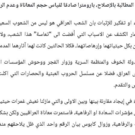
المطالبة بالإصلاح، بارومترا صادقا لقياس حجم المعاناة وعدم الرض
ء او تفكير للإثبات بان الشعب العراقي هو ليس من الشعوب السعيد
ار الكشف عن الاسباب التي أفضت الى “تعاسة” هذا الشعب، ولاي
 بكل حيثياتهما وإرهاصاتهما، فكلا الحالتين كانت لهما آثارهما المدم
ة الخوف والمنظمة السرية وزوار الفجر ووحوش المؤسسات الأمني
العراق، فضلا عن مسلسل الحروب العبثية والحصارات التي اكلت
ش والتقدم.
ءً في إيجاد مقارنة بينها وبين الاولى والتي مازلنا نعيش غمرات حي
 مؤشرات السعادة او الرفاهية، فاستمرت معاناة العراقيين ولكن ب