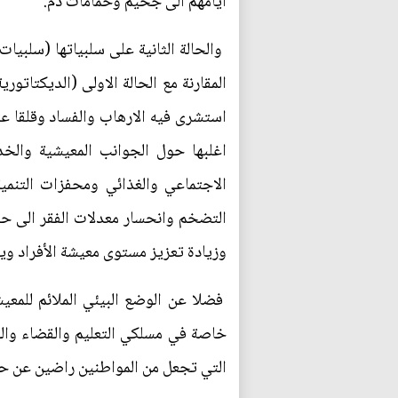
ايامهم الى جحيم وحمامات دم.
المقارنة مع الحالة الاولى (الديكتات
استشرى فيه الارهاب والفساد وقلقا ع
اغلبها حول الجوانب المعيشية والخدم
الاجتماعي والغذائي ومحفزات التنمي
التضخم وانحسار معدلات الفقر الى ح
وزيادة تعزيز مستوى معيشة الأفراد ويس
فضلا عن الوضع البيئي الملائم للمعي
خاصة في مسلكي التعليم والقضاء والخط
التي تجعل من المواطنين راضين عن ح