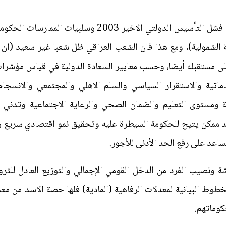
والحالة الثانية على سلبياتها (سلبيات فشل التأسيس الدولت
ورية الشمولية)، ومع هذا فان الشعب العراقي ظل شعبا غير سعيد (ان
لى مستقبله أيضا، وحسب معايير السعادة الدولية في قياس مؤشرا
اتية والاستقرار السياسي والسلم الاهلي والمجتمعي والانسجام 
ة ومستوى التعليم والضمان الصحي والرعاية الاجتماعية وتدني
د ممكن يتيح للحكومة السيطرة عليه وتحقيق نمو اقتصادي سريع وم
اعد على رفع الحد الأدنى للأجور.
شة ونصيب الفرد من الدخل القومي الإجمالي والتوزيع العادل للثر
وط البيانية لمعدلات الرفاهية (المادية) فلها حصة الاسد من معد
كوماتهم.