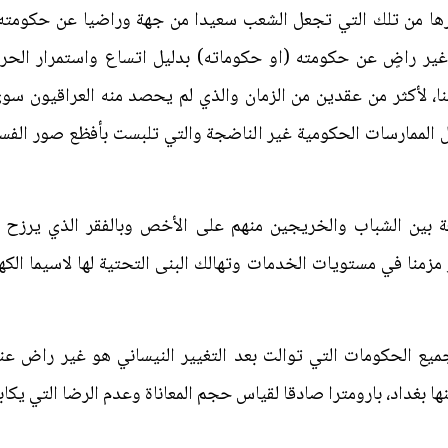
ها من تلك التي تجعل الشعب سعيدا من جهة وراضيا عن حكومته م
ير راضٍ عن حكومته (او حكوماته) بدليل اتساع واستمرار الحرا
لنا، لأكثر من عقدين من الزمان والذي لم يحصد منه العراقيون س
الممارسات الحكومية غير الناضجة والتي تلبست بأفظع صور الفساد
عة بين الشباب والخريجين منهم على الأخص وبالفقر الذي يرزح
 مزمنا في مستويات الخدمات وتهالك البنى التحتية لها لاسيما الكه
يع الحكومات التي توالت بعد التغيير النيساني هو غير راض عنها 
ها بغداد، بارومترا صادقا لقياس حجم المعاناة وعدم الرضا التي يكا