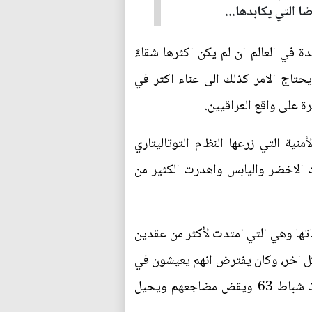
ا التي يكابدها...
ة في العالم ان لم يكن اكثرها شقاءً
حتاج الامر كذلك الى عناء اكثر في
رة على واقع العراقيين.
ة التي زرعها النظام التوتاليتاري
 الاخضر واليابس واهدرت الكثير من
ثياتها وهي التي امتدت لأكثر من عقدين
شكل اخر، وكان يفترض انهم يعيشون في
واحة غناء من الديمقراطية والتعددية والرفاهية، وزوال كابوس بيان الرقم واحد الذي ظل يلاحقهم منذ شباط 63 ويقض مضاجعهم ويحيل