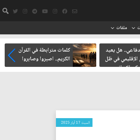
ت
ملفات
ي.. هل يعيد
كلمات مترابطة في القرآن
قليمي في ظل
الكريم.. اصبروا وصابروا
لإيراني
السبت 17 آيار 2025