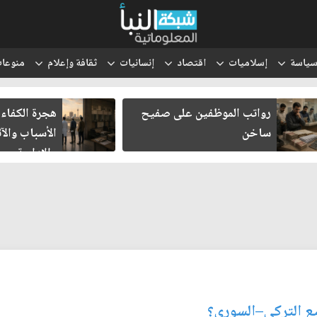
ياسة
إسلاميات
اقتصاد
إنسانيات
ثقافة وإعلام
منوعا
رواتب الموظفين على صفيح
هجرة الكفاءا
ساخن
الأسباب والآث
والإدارية
يع التركي–السوري؟