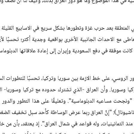
سية في هذا الموضوع وما هو دور العراق بذلك، وكيف لنا أن نصف و
 المنطقة بعد حرب غزة وتطورها بشكل سريع في الاسابيع القليلة ا
 مع الاحداث الجانبية الأخرى بواقعية وجدية أكثر؛ تحسبًا لأي
 كانت موفقة في دفع السعودية وإيران إلى إعادة علاقاتها الدبلوما
ر الروسي، على خط الازمة بين سوريا وتركيا، تحسبًا للتطورات ا
ا وسوريا. وأن العراق -الذي تشترك حدوده مع تركيا وسوريا- الق
"ونجحت مساعيه الدبلوماسية". وتعليقًا على هذا التطور والدور ال
اشيونال): "إنَّ العراق ربما عرض الوساطة كأحد سبل تخفيف الضغ
منذ الثمانينيات، وله قواعد في شمال العراق". إذ يعتقد، بأن من خ