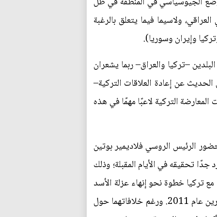
الوضع الجيوسياسي في المنطقة في ظل
عراقي، ولاسيما فيما يتعلق بالرغبة
تركيا وإيران وسوريا).
لبلدين –تركيا والعراق– ربما يشعران
 الحديث عن إعادة العلاقات التركية–
لمعارضة التركية لاعبًا مهمًا في هذه
حضور الرئيس الروسي فلاديمير بوتين
جدًا تحقيقه في الأيام المقبلة؛ وذلك
 مع تركيا خطوة نحو إنهاء عزلة الأسد
السياسية في المنطقة، بعدما ظل منبوذًا لأكثر من عقد، عقب حملة القمع الحكومية الوحشية ضد المتظاهرين عام 2011. ورغم خلافاتهما حول