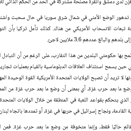
إن لدى دمشق وأنقرة مصلحة مشتركة في الحد من الحكم الذاتي لل
ل تدهور الوضع الأمني في شمال شرق سوريا في حال سحبت واشنطن قو
ة تبعات الانسحاب الأمريكي من هناك. كذلك تأمل تركيا بأن الت
البالغ عددهم 3.6 ملايين لاجئ.
ح بها حكومتي البلدين من هذا التقارب، على الرغم من أن التبادل ا
ي حين يسمح استئناف العلاقات الدبلوماسية بالقيام بعمليات تجارية
ونها لا تريد أن تصبح الولايات المتحدة الأمريكية القوة الوحيدة المه
ضع ما بعد حرب غزة، أي بمعنى أن وضع ما بعد حرب غزة من الممكن
 الذي يتحكم بقواعد اللعبة في المنطقة من خلال الولايات المتحدة
ية القادمة، ونجاح إسرائيل في حربها في غزة، أو تمددها باتجاه لبن
م حاليًا فقط، وإنما متخوفة من وضع ما بعد حرب غزة. فمن ال