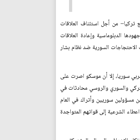
مع تركيا– من أجل استئناف العلاقات
ودها الدبلوماسية وإعادة العلاقات
ع بالتطبيع بينهما للمرة الأولى منذ عام 2011، بعد أن اندلعت الاحتجاجات السورية ضد نظام بشار
غربي سوريا، إلا أن موسكو اصرت على
م، أجرى وزراء الدفاع التركي والسوري والروسي محادثات في
 توسطت روسيا في اجتماعات بين مسؤولين سوريين وأتراك في العام
اعطاء الشرعية إلى قواتهم المتواجدة