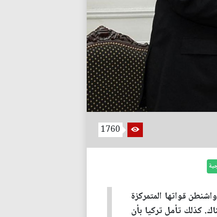
1760
جية
اشنطن قواتها المتمركزة
اك. كذلك تأمل تركيا بأن