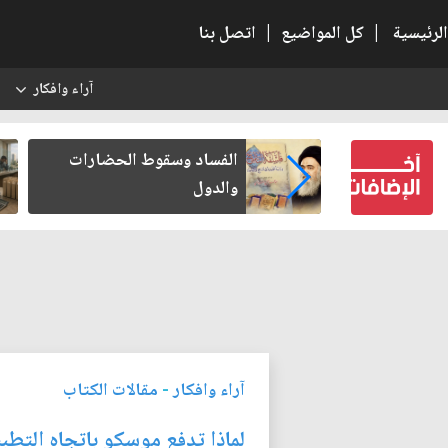
الرئيسية
|
كل المواضيع
|
اتصل بنا
آراء وافكار
س
بعين كتب لنفسه
الفساد وسقوط الحضارات
والدول
آراء وافكار
-
مقالات الكتاب
لماذا تدفع موسكو باتجاه التطب