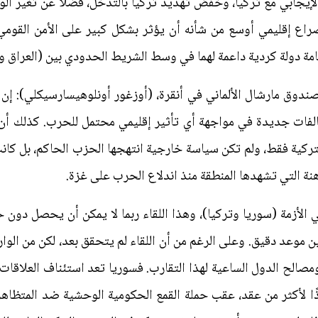
الإيجابي مع تركيا، وخفض تهديد تركيا بالتدخل، فضلًا عن تغير 
 إقليمي أوسع من شأنه أن يؤثر بشكل كبير على الأمن القومي ال
إقامة دولة كردية داعمة لهما في وسط الشريط الحدودي بين (العراق و
دوق مارشال الألماني في أنقرة، (أوزغور أونلوهيسارسيكلي): إن ا
حالفات جديدة في مواجهة أي تأثير إقليمي محتمل للحرب. كذلك أن
تركية فقط، ولم تكن سياسة خارجية انتهجها الحزب الحاكم، بل كانت ا
هنة التي تشهدها المنطقة منذ اندلاع الحرب على غزة.
لأزمة (سوريا وتركيا)، وهذا اللقاء ربما لا يمكن أن يحصل دون 
وعد دقيق. وعلى الرغم من أن اللقاء لم يتحقق بعد، لكن من الوارد 
مصالح الدول الساعية لهذا التقارب. فسوريا تعد استئناف العلاقات