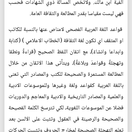
الفية ابن مالك. ولاتخص المسألة ذوي الشهادات فحسب
فهي ليست مقياسا بقدر المطالعة والثقافة العامة.
قواعد اللغة العربية الفصحى لامناص عنها بالنسبة للكاتب
او المثقف اي تكون لغة الثقافة (الخطاب الاعلامي ) (كتابة
وابداعا وانشاءً)، مع اتقان اللفظ الصحيح (قراءةً ونطقا
وتهجئةً وقواعدَ وبلاغةً)، ويتأتى هذا الاتقان من خلال
المطالعة المستمرة والصحيحة للكتب والمصادر التي تعنى
باللغة العربية كقواعد ولغة وغيرها وللموسوعات الادبية
والعلمية والمصادر التاريخية والادبية والمعاجم والدوريات
فضلا عن الموسوعات اللغوية، لكي تترسخ الكلمة الفصيحة
والصحيحة والرصينة في العقول وتثبت على الالسن بعد
تعلم التهجئة الصحيحة لمخارج الحروف وتثبيت الحركات