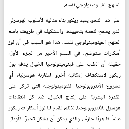
المنهج الفينومينولوجي نفسه.
على هذا النحو، يعيد ريكور بناء مثالية الأسلوب الهوسرلي
الذي يسمح لنفسه بتحييده، والتشكيك في طريقته باسم
المنهج الفينومينولوجي نفسه. هذا هو السبب في أن لوز
أسكارات ستوضح، في القسم الأخير من الجزء الأول،
حقيقة أن الطلب على فينومينولوجيا الخيال يدفع بول
ريكور لاستكشاف إمكانية أخرى لمقاربة هوسرلية، أي
مشروع الأنثروبولوجيا الفنومينولوجية التي تركز على
القدرة البشرية على إنتاج الخيال، ضد كل انتقادات
هوسرل للأنثروبولوجيا. لذلك، تقدم لنا لوز أسكارات ريكور
عالماً ظاهريًا حازمًا، والذي يمكن أن يشكل تحيزًا تأويليًا