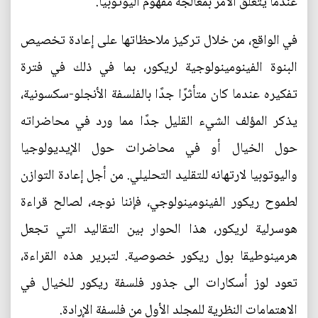
عندما يتعلق الأمر بمعالجة مفهوم اليوتوبيا.
في الواقع، من خلال تركيز ملاحظاتها على إعادة تخصيص
البنوة الفينومينولوجية لريكور، بما في ذلك في فترة
تفكيره عندما كان متأثرًا جدًا بالفلسفة الأنجلو-سكسونية،
يذكر المؤلف الشيء القليل جدًا مما ورد في محاضراته
حول الخيال أو في محاضرات حول الإيديولوجيا
واليوتوبيا لارتهانه للتقليد التحليلي. من أجل إعادة التوازن
لطموح ريكور الفينومينولوجي، فإننا نوجه، لصالح قراءة
هوسرلية لريكور، هذا الحوار بين التقاليد التي تجعل
هرمينوطيقا بول ريكور خصوصية. لتبرير هذه القراءة،
تعود لوز أسكارات الى جذور فلسفة ريكور للخيال في
الاهتمامات النظرية للمجلد الأول من فلسفة الإرادة.