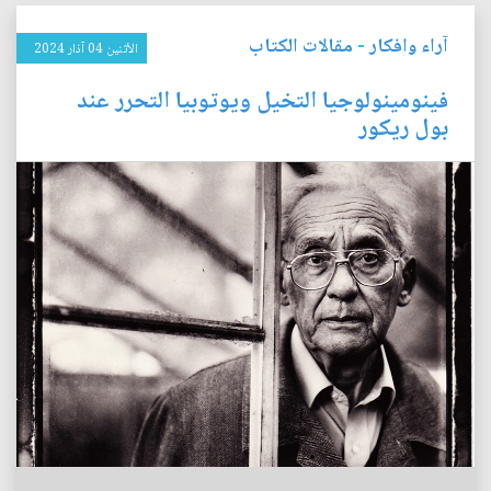
آراء وافكار
-
مقالات الكتاب
الأثنين 04 آذار 2024
فينومينولوجيا التخيل ويوتوبيا التحرر عند
بول ريكور