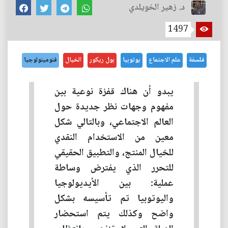
د. زهير الخويلدي
1497
فلسفة
علم الاجتماع
يوتوبيا
بول ريكور
الخيال
فنومينولوجيا
يبدو أن هناك قفزة نوعية بين
مفهوم وجهات نظر جديدة حول
العالم الاجتماعي، وبالتالي شكل
معين من الاستخدام النقدي
للخيال المنتج، والتطبيق الحقيقي
للتحرر الذي يفترض وساطة
عملية: بين الأيديولوجيا
واليوتوبيا تم تأسيسه بشكل
واضح وكذلك يتم استحضار