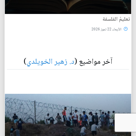
تعليمُ الفلسفة
الأربعاء 22 تموز 2026
آخر مواضيع (
د. زهير الخويلدي
)