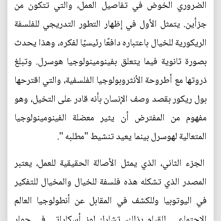
الضروري الخوض في تفاصيل العمل، والتي تتكون من
جزأين. يتمثل الأول في إظهار التطور التدريجي للفلسفة
الريكورية للخيال باعتباره دافعًا رئيسيًا لفكره، وهذا يحدث
بصورة ثانوية فيما يتعلق بفينومينولوجيا هوسرل. وتبلغ
ذروتها مع أطروحة الأنثروبولوجيا الفلسفية، والتي اقترحها
بول ريكور بقصد وصف الإنسان بأنه قادر على التخيل، وهو
مفهوم من المفترض أن يثير معضلة الفينومينولوجيا
المتعالية لهوسرل بينما يعيد تنشيط "مطلبه ''.
الجزء الثاني، الذي يمثل الأصالة الحقيقية للعمل، يعتبر
المصدر الذي تشكله هذه فلسفة للخيال والمخيال للتفكير
في اليوتوبيا وللكشف في المقابل عن أنطولوجيا العالم
الاجتماعي. للقيام بذلك، تشارك لوز أسكاراتي في حوار