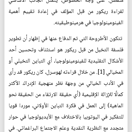
منفصل: على وجه الخصوص، يتمثل الجانب الأساسي
لقراءة ريكور من قبل المؤلف في إعادة تقييم أهمية
الفينومينولوجيا في هرمينوطيقيته.
تتكون الأطروحة التي تم الدفاع عنها في إظهار أن تطوير
فلسفة التخيل من قبل ريكور هو استئناف وتحسين أحد
الأشكال التقليدية للفينومينولوجيا، أي التباين التخيلي أو
المخيالي [1]. من خلال قراءته لهوسرل، كان ريكور قد رأى
في الأدب الخيالي من وجهة نظر منهجية الإدراك الأكثر
كمالًا للإزالة الإقليمية (أي حقيقة الارتقاء من الحقيقة نحو
الماهية) إلى العمل في فكرة التباين الأولاني، موردا قويا
للتفكير في اليوتوبيا بالاختلاف مع الأيديولوجيا في حوار
متجدد مع النظرية النقدية وعلم الاجتماع البراغماتي. في