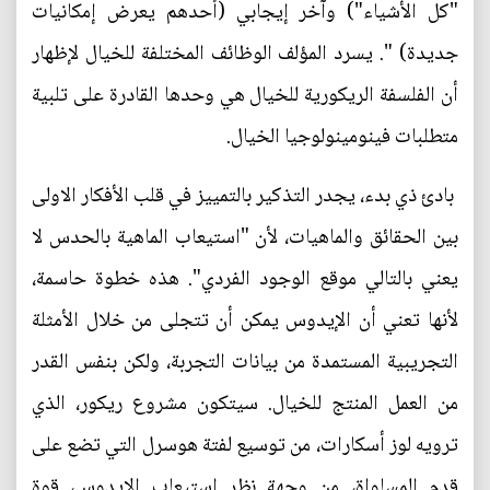
"كل الأشياء") وآخر إيجابي (أحدهم يعرض إمكانيات
جديدة) ". يسرد المؤلف الوظائف المختلفة للخيال لإظهار
أن الفلسفة الريكورية للخيال هي وحدها القادرة على تلبية
متطلبات فينومينولوجيا الخيال.
بادئ ذي بدء، يجدر التذكير بالتمييز في قلب الأفكار الاولى
بين الحقائق والماهيات، لأن "استيعاب الماهية بالحدس لا
يعني بالتالي موقع الوجود الفردي". هذه خطوة حاسمة،
لأنها تعني أن الإيدوس يمكن أن تتجلى من خلال الأمثلة
التجريبية المستمدة من بيانات التجربة، ولكن بنفس القدر
من العمل المنتج للخيال. سيتكون مشروع ريكور، الذي
ترويه لوز أسكارات، من توسيع لفتة هوسرل التي تضع على
قدم المساواة، من وجهة نظر استيعاب الإيدوس، قوة