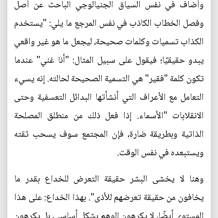
وأضاف في نفس السياق الجنيالوجي الباحث عن أصل
وفصل الخطاب الكاذب في نفس المرجع ما يلي: "يستخدم
الكذاب تسميات وكلمات صحيحة، ليجعل ما هو غير واقعي
يبدو حقيقيًا؛ فيقول على سبيل المثال: "أنا غني" عندما
تكون كلمة "فقير" هي التسمية الصحيحة لحالته. إنه يسيء
التعامل مع الأعراف التي أنشأتها البدائل التعسفية وحتى
الانقلابات "الأسماء. إذا فعل ذلك من منطلق المصلحة
الذاتية وبطريقة ضارة، فإن المجتمع سوف يسحب ثقته
ويستبعده في نفس الوقت.
وهنا لا يخشى البشر حقيقة التعرض للخداع بقدر ما
يخافون من حقيقة تعرضهم للأذى". بهذا الخداع: على هذا
المستوى أيضًا، لا يكرهون الوهم بشكل أساسي، بل يكرهون