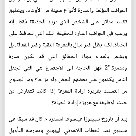
العواقب المؤلمة والضارة لأنواع معينة من الأوهام، وينطبق
تقييد مماثل على الشخص الذي يريد الحقيقة فقط: إنه
يرغب في العواقب السارة للحقيقة. تلك التي تحافظ على
الحياة، لكنه يظل غير مبال بالمعرفة النقية وغير الفعالة، بل
ويشعر بالعداء تجاه الحقائق التي قد تكون ضارة
ومدمرة."2 فهل الحاجة الى الاجتماع هي التي تجعل
الناس يكذبون على بعضهم البعض ولو مزاحا؟ وما الجدوى
من التمسك بغريزة ارادة المعرفة إذا كانت تتعارض من
حيث الوظيفة مع غريزة إرادة الحياة؟
بيد أن باروخ سبينوزا فيلسوف امستردام كان قد سبقه في
مستوى نقد الخطاب اللاهوتي اليهودي وممارسة التأويل