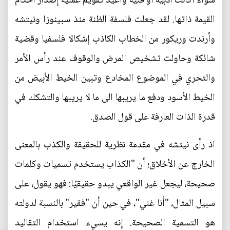
سواء أكانت ادبية أو فنية واعيد تقويم عملية إصدار أحكام
القيمة ذاتها. لقد جعلت فلسفة الظنة منذ سبينوزا ونيتشه
وأرندت وريكور من الخطاب الكاذب إشكالا فلسفيا وقضية
شائكة وحاولت تشخيص المرض والوقوف عند رأس الأمر
والتحري في الموضوع المخادع وتبين الخيط الأبيض من
الخيط الأسود ودفع ما يريبها الى ما لا يريبها والتشكك في
قدرة الذات العارفة على قول الصدق.
اذ رأى نيتشه في مقدمة نظرية للحقيقة والكذب بالمعنى
الخارج عن الأخلاق؛ أن "الكذاب يستخدم تسميات وكلمات
صحيحة، ليجعل غير الواقعي يبدو حقيقيًا: فهو يقول، على
سبيل المثال، "أنا غني"، في حين أن "فقير" بالنسبة لدولته
هو التسمية الصحيحة. إنه يسيء استخدام التقاليد