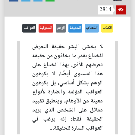
2814
الكذب
الخطاب
الحقيقة
الوهم
الشمولية
العواقب
لا يخشى البشر حقيقة التعرض
للخداع بقدر ما يخافون من حقيقة
تعرضهم للأذى. بهذا الخداع على
هذا المستوى أيضًا، لا يكرهون
الوهم بشكل أساسي، بل يكرهون
العواقب المؤلمة والضارة لأنواع
معينة من الأوهام، وينطبق تقييد
مماثل على الشخص الذي يريد
الحقيقة فقط: إنه يرغب في
العواقب السارة للحقيقة...