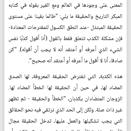
المعنى على وجودها في العالم ومع الغير بقوله في كتابه
المبكر التاريخ والحقيقة ما يلي: "طالما بقينا على مستوى
الحقيقة المبتذل -عند النطق الكسول للمقترحات المعتادة-
فإن مشكلة الكذب تتعلق فقط بالقول (أنا أقول كذبًا نفس
الشيء الذي أعرفه أو أعتقد أنه لا يجب أن أقوله). "كن
صادقا، أنا لا أقول ما أعرفه أو أعتقد أنه صحيح".
هذه الكذبة، التي تفترض الحقيقة المعروفة، لها الصدق
المضاد لها، في حين أن الحقيقة لها الخطأ المضاد لها.
الزوجان المتضادان يكذبان، "الخطأ والحقيقة - ثم تظهر
غير ذات صلة. ولكن إلى الحد الذي نرتقي فيه نحو الحقائق
التي يجب تشكيلها والعمل عليها، تدخل الحقيقة مجال