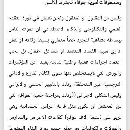
ومصفوفات لغوية جوفاء تجترها الالسن.
وليس من المقبول او المعقول ونحن نعيش في فورة التقدم
العلمي والتكنلوجي والذكاء الاصطناعي ان يموت الناس
ببساطة متناهية لمجرد خطأ معماري بسيط وتافه او لغش
اداري سببه الفساد المتعمد او مشاعل اطفال، بل يجب
اعتماد اجراءات فعلية وطنية شاملة بعيدا عن المؤتمرات
والورش التي لايستخلص منها سوى الكلام الفارغ والاماني
النرجسية غير المتحققة، وذلك بالتغيير الحتمي والالزامي
وليس الشكلي الاجرائي ((وذلك بمراجعة جميع المواقع التي
من المحتمل ان تكون مثل قاعة اعراس الحمدانية وهي
تربو على (سبعة الاف موقع) كقاعات الاعراس والمدارس
والمولات والكوفيات مع حظر جميع مواد البناء الممنوعة