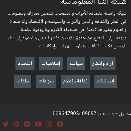
شبكة النبأ المعلوماتية
شبكة واسعة متعددة الأبواب والصفحات تتضمن معارف ومعلومات
في الفكر والثقافة والدين والتراث والسياسة والاقتصاد والاجتماع
والعلوم وغيرها، تتمثل في صحيفة الكترونية يومية شاملة..
وتهدف إلى الدفاع عن حقوق الإنسان ونشر الوعي والدعوة إلى بناء
الإنسان فكريا وثقافيا، وتطوير مهاراته وإمكانياته
آراء وافكار
سياسة
إسلاميات
اقتصاد
إنسانيات
ثقافة وإعلام
منوعات
ملفات
موبايل + واتساب : 009647902409092