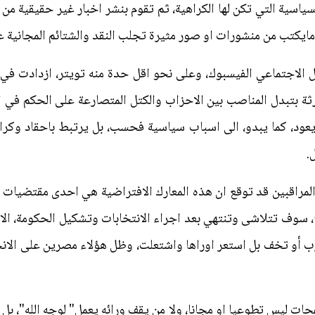
اسية التي تكن لها الكراهية، ثم تقوم بنشر اخبار غير حقيقية م
مايكتب من منشورات او صور مثيرة تجلب النقد والشتائم المجاني
لاجتماعي الفيسبوك، وعلى نحو اقل حدة منه تويتر، ازدادت في ال
رثة بتبدل المناصب بين الاحزاب والكتل المتصارعة على الحكم في ا
ايعود، كما يبدو، الى اسباب سياسية فحسب، بل يرتبط باحقاد وك
.
والمراقبين قد توقع ان هذه المعارك الافتراضية هي احدى مقتضيات 
ح، سوف تتلاشى وتنتهي بعد اجراء الانتخابات وتشكيل الحكومة، الا
أو تخف بل استعر اوراها واشتعلت، وظل هؤلاء مصرين على الانجرار
حات ليس تطوعيا او مجانا، ولا من يقف ورائه يعمل" لوجه الله"، بل