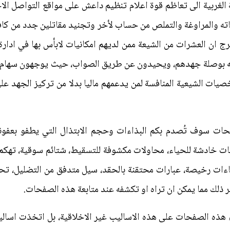
الغربية الى تعاظم قوة اعلام تنظيم داعش على مواقع التواصل الا
ناته والمراوغة والتملص من حساب لأخر وتجنيد مقاتلين جدد من كا
رج ان العشرات من الشيعة ممن لديهم امكانيات لابأس بها في ادا
 بوصلة جهدهم، ويحيدون عن طريق الصواب، حيث يوجهون سهام ن
خصيات الشيعية المنافسة لمن يدعمهم ماليا بدلا من تركيز الجهد
فحات سوف تُصدم بكم البذاءات وحجم الابتذال التي يطفو بعفو
ات خادشة للحياء، محاولات مكشوفة للتسقيط، شتائم سوقية، تهكم
ءات رخيصة، عبارات محتقنة بالحقد، سيل متدفق من التضليل، ت
ر ذلك مما يمكن ان تراه او تكشفه عند متابعة هذه الصفحات.
ذه الصفحات على هذه الاساليب غير الاخلاقية، بل اتخذت اساليب