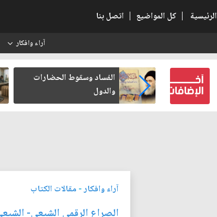
الرئيسية
|
كل المواضيع
|
اتصل بنا
آراء وافكار
س
بعين كتب لنفسه
الفساد وسقوط الحضارات
والدول
آراء وافكار
-
مقالات الكتاب
الصراع الرقمي الشيعي- الشيعي