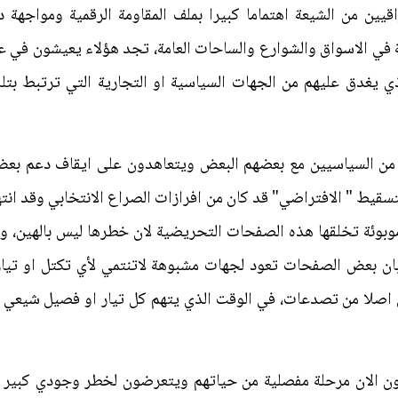
راقيين من الشيعة اهتماما كبيرا بملف المقاومة الرقمية ومواجه
ة في الاسواق والشوارع والساحات العامة، تجد هؤلاء يعيشون في
ي يغدق عليهم من الجهات السياسية او التجارية التي ترتبط بتلك
من السياسيين مع بعضهم البعض ويتعاهدون على ايقاف دعم بعض
التسقيط " الافتراضي" قد كان من افرازات الصراع الانتخابي وقد انت
بوئة تخلقها هذه الصفحات التحريضية لان خطرها ليس بالهين، وبق
 بان بعض الصفحات تعود لجهات مشبوهة لاتنتمي لأي تكتل او تيا
اصلا من تصدعات، في الوقت الذي يتهم كل تيار او فصيل شيعي ب
شون الان مرحلة مفصلية من حياتهم ويتعرضون لخطر وجودي كبير