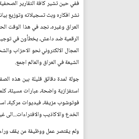
ففي حين تشير كافة التقارير الصحفية 
نشر افكاره وبث تسجيلاته وتوزيع بيا
العراق وغيره، نجد في هذا الوقت الح
الرقمية ضد داعش، يخطأون في توجيه
المجال الالكتروني نحو الاحزاب والش
الشيعة في العراق والعالم اجمع.
جولة لمدة دقائق قليلة بين هذه الص
استفزازية واضحة، عبارات مسيئة، كلم
فوتوشوب مزيفة، فيديوات مركبة، اسا
الخدع والاكاذيب والافتراءات...الى غي
ولم يقتصر عمل ووظيفة من يقف وراء ه