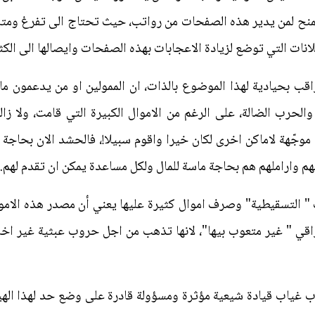
منح لمن يدير هذه الصفحات من رواتب، حيث تحتاج الى تفرغ ومتابع
ات التي توضع لزيادة الاعجابات بهذه الصفحات وايصالها الى الكثير
ب بحيادية لهذا الموضوع بالذات، ان الممولين او من يدعمون مال
 والحرب الضالة، على الرغم من الاموال الكبيرة التي قامت، ولا 
موجّهة لاماكن اخرى لكان خيرا واقوم سبيلا!، فالحشد الان بحاج
مهم واراملهم هم بحاجة ماسة للمال ولكل مساعدة يمكن ان تقدم لهم.
 " التسقيطية" وصرف اموال كثيرة عليها يعني أن مصدر هذه الام
قي " غير متعوب بيها"، لانها تذهب من اجل حروب عبثية غير اخل
 غياب قيادة شيعية مؤثرة ومسؤولة قادرة على وضع حد لهذا الهيس