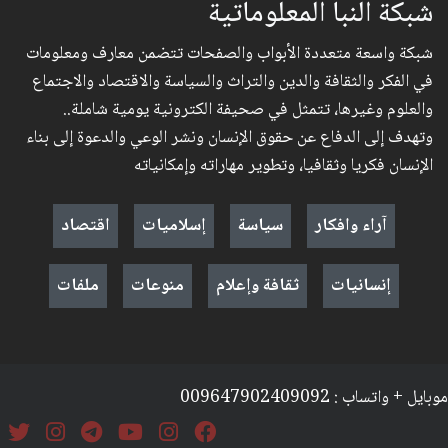
شبكة النبأ المعلوماتية
شبكة واسعة متعددة الأبواب والصفحات تتضمن معارف ومعلومات
في الفكر والثقافة والدين والتراث والسياسة والاقتصاد والاجتماع
والعلوم وغيرها، تتمثل في صحيفة الكترونية يومية شاملة..
وتهدف إلى الدفاع عن حقوق الإنسان ونشر الوعي والدعوة إلى بناء
الإنسان فكريا وثقافيا، وتطوير مهاراته وإمكانياته
آراء وافكار
سياسة
إسلاميات
اقتصاد
إنسانيات
ثقافة وإعلام
منوعات
ملفات
موبايل + واتساب : 009647902409092