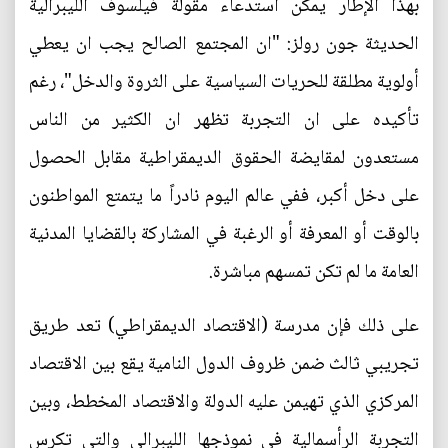
بهذا الإطار يمكن استدعاء مقولة فيلسوف الليبرالية
الحديثة جون رولز: "ان المجتمع الصالح يجب ان يعطي
أولوية مطلقة للحريات السياسية على الثروة والدخل"، رغم
تأكيده على ان التجربة تظهر ان الكثير من الناس
مستعدون لمقايضة الحقوق الديمقراطية مقابل الحصول
على دخل أكبر، ففي عالم اليوم نادراً ما يتمتع المواطنون
بالوقت أو المعرفة أو الرغبة في المشاركة بالقضايا المدنية
العامة ما لم تكن تمسهم مباشرة.
على ذلك فإن مدرسة (الاقتصاد الديمقراطي) تعد طريق
تجريبي ثالث ضمن ظروف الدول النامية يقع بين الاقتصاد
المركزي الذي تهيمن عليه الدولة والاقتصاد المخطط، وبين
التجربة الرأسمالية في نموذجها الليبرالي والتي تكرس