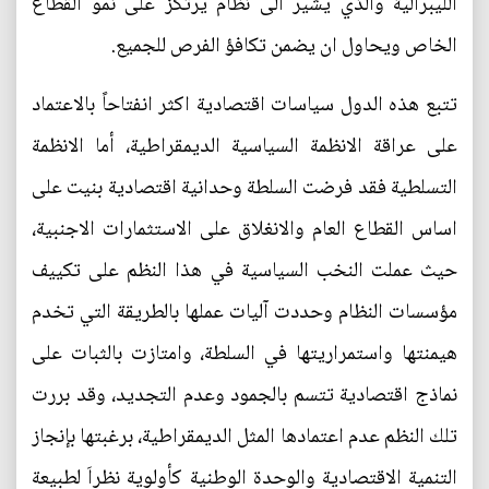
الليبرالية والذي يشير الى نظام يرتكز على نمو القطاع
الخاص ويحاول ان يضمن تكافؤ الفرص للجميع.
تتبع هذه الدول سياسات اقتصادية اكثر انفتاحاً بالاعتماد
على عراقة الانظمة السياسية الديمقراطية، أما الانظمة
التسلطية فقد فرضت السلطة وحدانية اقتصادية بنيت على
اساس القطاع العام والانغلاق على الاستثمارات الاجنبية،
حيث عملت النخب السياسية في هذا النظم على تكييف
مؤسسات النظام وحددت آليات عملها بالطريقة التي تخدم
هيمنتها واستمراريتها في السلطة، وامتازت بالثبات على
نماذج اقتصادية تتسم بالجمود وعدم التجديد، وقد بررت
تلك النظم عدم اعتمادها المثل الديمقراطية، برغبتها بإنجاز
التنمية الاقتصادية والوحدة الوطنية كأولوية نظراَ لطبيعة