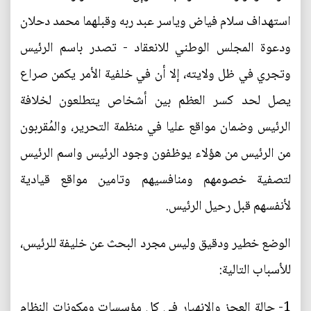
استهداف سلام فياض وياسر عبد ربه وقبلهما محمد دحلان
ودعوة المجلس الوطني للانعقاد - تصدر باسم الرئيس
وتجري في ظل ولايته، إلا أن في خلفية الأمر يكمن صراع
يصل لحد كسر العظم بين أشخاص يتطلعون لخلافة
الرئيس وضمان مواقع عليا في منظمة التحرير، والمُقربون
من الرئيس من هؤلاء يوظفون وجود الرئيس واسم الرئيس
لتصفية خصومهم ومنافسيهم وتامين مواقع قيادية
لأنفسهم قبل رحيل الرئيس.
الوضع خطير ودقيق وليس مجرد البحث عن خليفة للرئيس،
للأسباب التالية:
1- حالة العجز والانهيار في كل مؤسسات ومكونات النظام