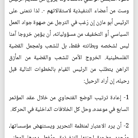
وست من أعضاء التنفيذية لاستقالاتهم -. لذا نتمنى على
الرئيس أبو مازن إن رَغب في الترجل عن صهوة جواد العمل
السياسي أو التخفيف من مسؤولياته، أن يؤمِن خروجا آمنا
ليس لشخصه وبطانته فقط، بل للشعب ولمجمل القضية
الفلسطينية. الخروج الآمن للشعب والقضية من المأزق
الراهن يتطلب من الرئيس القيام بالخطوات التالية قبل
رحيله، إن أراد الرحيل:
1- إعادة ترتيب الوضع الفتحاوي من خلال عقد المؤتمر
السابع في موعده، وحل كل الخلافات الداخلية في الحركة.
2- أن يرد الاعتبار لمنظمة التحرير ويستنهض مؤسساتها،
ويُجدد عضوية لجنتها التنفيذية، ويُفعل دورها الوطني