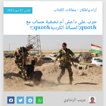
آراء وافكار
-
مقالات الكتاب
الأثنين 27 تموز 2015
حرب على داعش أم تصفية حساب مع
&quot;المسألة الكردية&quot;؟
عريب الرنتاوي