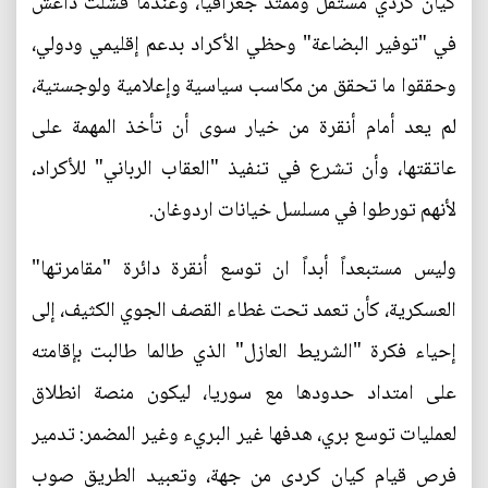
كيان كردي مستقل وممتد جغرافياً، وعندما فشلت داعش
في "توفير البضاعة" وحظي الأكراد بدعم إقليمي ودولي،
وحققوا ما تحقق من مكاسب سياسية وإعلامية ولوجستية،
لم يعد أمام أنقرة من خيار سوى أن تأخذ المهمة على
عاتقتها، وأن تشرع في تنفيذ "العقاب الرباني" للأكراد،
لأنهم تورطوا في مسلسل خيانات اردوغان.
وليس مستبعداً أبداً ان توسع أنقرة دائرة "مقامرتها"
العسكرية، كأن تعمد تحت غطاء القصف الجوي الكثيف، إلى
إحياء فكرة "الشريط العازل" الذي طالما طالبت بإقامته
على امتداد حدودها مع سوريا، ليكون منصة انطلاق
لعمليات توسع بري، هدفها غير البريء وغير المضمر: تدمير
فرص قيام كيان كردي من جهة، وتعبيد الطريق صوب