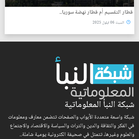
قطار التقسيم أم قطار نهضة سوريا..
السبت 06 ايلول 2025
شبكة النبأ المعلوماتية
شبكة واسعة متعددة الأبواب والصفحات تتضمن معارف ومعلومات
في الفكر والثقافة والدين والتراث والسياسة والاقتصاد والاجتماع
والعلوم وغيرها، تتمثل في صحيفة الكترونية يومية شاملة..