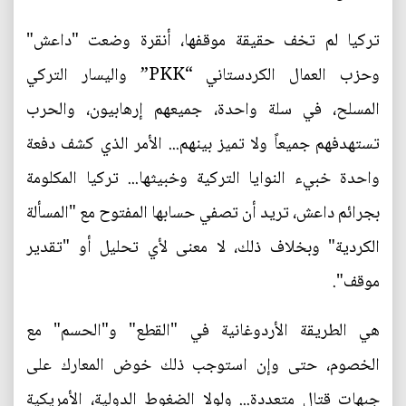
تركيا لم تخف حقيقة موقفها، أنقرة وضعت "داعش"
وحزب العمال الكردستاني “PKK” واليسار التركي
المسلح، في سلة واحدة، جميعهم إرهابيون، والحرب
تستهدفهم جميعاً ولا تميز بينهم... الأمر الذي كشف دفعة
واحدة خبيء النوايا التركية وخبيثها... تركيا المكلومة
بجرائم داعش، تريد أن تصفي حسابها المفتوح مع "المسألة
الكردية" وبخلاف ذلك، لا معنى لأي تحليل أو "تقدير
موقف".
هي الطريقة الأردوغانية في "القطع" و"الحسم" مع
الخصوم، حتى وإن استوجب ذلك خوض المعارك على
جبهات قتال متعددة... ولولا الضغوط الدولية، الأمريكية