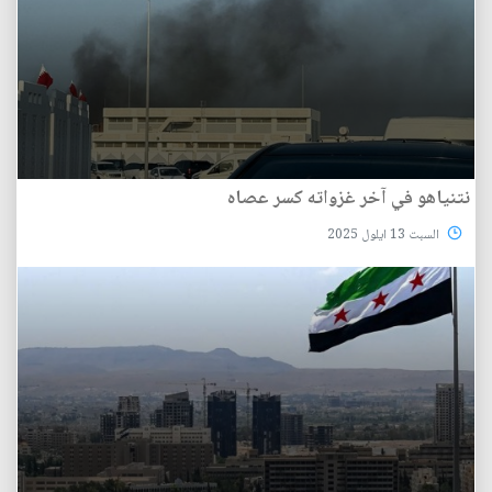
نتنياهو في آخر غزواته كسر عصاه
السبت 13 ايلول 2025