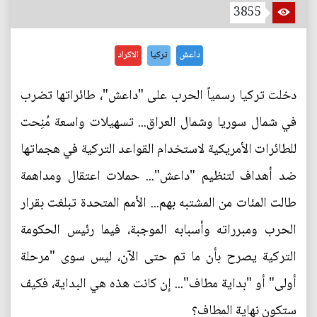
3855
داعش
تركيا
الاكراد
دخلت تركيا رسمياً الحرب على "داعش"، طائراتها تضرب
في شمال سوريا وشمال العراق... تسهيلات واسعة مُنِحت
للطائرات الأمريكية لاستخدام القواعد التركية في هجماتها
ضد أهداف لتنظيم "داعش"... حملات اعتقال ومداهمة
طالت المئات من المشتبه بهم... الأمم المتحدة تبلغت بقرار
الحرب ومبرراته وأسبابه الموجبة، فيما رئيس الحكومة
التركية يصرح بأن ما تم حتى الآن، ليس سوى "مرحلة
أولى" أو "بداية مطاف"... إن كانت هذه هي البداية، فكيف
ستكون نهاية المطاف؟