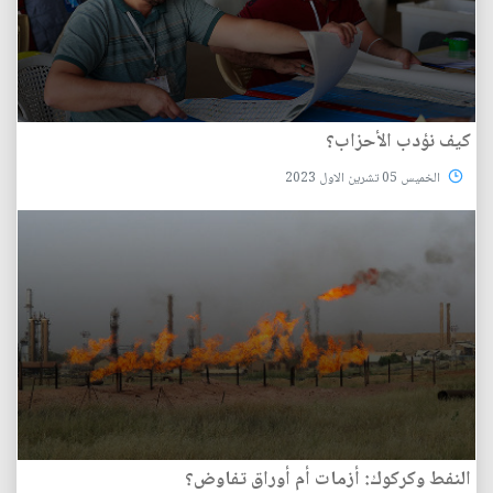
كيف نؤدب الأحزاب؟
الخميس 05 تشرين الاول 2023
النفط وكركوك: أزمات أم أوراق تفاوض؟