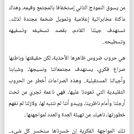
من يسوق النموذج الثاني إستخفافا بالمجتمع وقيمه، وهناك
ماكنة مخابراتية إعلامية وتمويل ضخمة مجندة لذلك..
تستهدف جيلنا القادم، بقصد تسخيفه وتسفيهه
وتسطيحه..
هي حروب ضروس ظاهرها الأحذية، لكن حقيقتها وباطنها
صراع فكري، يستهدف مجتمعاتنا ونسيجها، وشبابنا
وأجيالنا المستقبلية.. وهذه الصراعات أخطر من الحروب
التقليدية التي تعودنا عليها، فهي ناعمة تجري من تحت
أرجلنا وأمام ناظرينا، ويبدو أننا لم ننتبه لها، ولازلنا لم نفهم
خطورتها، ناهيك عن تهيئة العدة والعدد لمواجهتها..
تلك المواجهة الفكرية إن خسرناها سنخسر كل شيء..