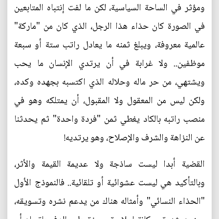
ومؤثر في الساحة السياسية، لكن ما لفت إنتباه المتابعين
في الصورة كان حذاء هذا الرجل، الذي كان من "ماركة"
عالمية معروفة، ويبلغ ثمنه ما يعادل راتب ستة أو سبعة
موظفين.. ولا غرابة في أن يرتدي الإنسان ما يحب
ويشتهي، من حر ماله وحلاله الذي اكتسبه بجهده وكده،
ولكن ليس من المعقول ولا المقبول، أن يمتلكه وهو في
منصب راتبه بالكاد يغطي ثمن "فردة واحدة" ثم يحدثنا
عن النزاهة والشرف والإصلاح، وهو يرتديه!
القضية أبدا ليست ساذجة ولا عديمة القيمة والأثر،
وبالتأكيد هي ليست عشوائية أو تلقائية.. فالنموذج الأول
"الحذاء النسائي" وأمثاله هناك من يدعم نشره وتسويقه،