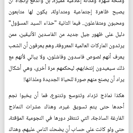
ومنحه شهرة ومكانة إعلامية مميزة، بل والدفع بإتجاه أن
يصبح ظاهرة إجتماعية ومتداولة، يكون لها متابعون
ومحبون ومتفاعلون.. فيما الثانية "حذاء السيد المسؤول"
دليل على ظهور جيل جديد من الفاسدين الأنيقين، ممن
يرتدون الماركات العالمية المعروفة، وهم يعرفون أن الشعب
يعرف أنهم لصوص فاسدون وفاشلون، ولا يبالي لأنهم مع
ذلك سيعيدون إنتخابهم، ليحكمهم مرة أخرى، وهي أشكال
يراد أن يصنع منهم صورة للحياة الجديدة وملذاتها!
هكذا نماذج تزداد وتتوسع وتتنوع، فما أن يخبوا نجم
أحدها حتى يتم تسويق غيره، وهناك عشرات النماذج
الفارغة الساذجة، التي تنتظر دورها في النجومية المؤقتة،
حتى ولو كانت على حساب أن يضحك الناس عليهم، وهناك