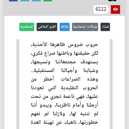
4222
فساد
شبكات اجتماعية
ثقافة
الغزو الثقافي
السطحية
حروب ضروس ظاهرها الأحذية،
لكن حقيقتها وباطنها صراع فكري،
يستهدف مجتمعاتنا ونسيجها،
وشبابنا وأجيالنا المستقبلية..
وهذه الصراعات أخطر من
الحروب التقليدية التي تعودنا
عليها، فهي ناعمة تجري من تحت
أرجلنا وأمام ناظرينا، ويبدو أننا
لم ننتبه لها، ولازلنا لم نفهم
خطورتها، ناهيك عن تهيئة العدة