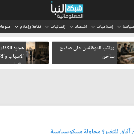
ياسة
إسلاميات
اقتصاد
إنسانيات
ثقافة وإعلام
منوعا
رواتب الموظفين على صفيح
هجرة الكفاءا
ساخن
الأسباب والآث
والإدارية
ن آفاق للتغير؟ محاولة سيكوسياسية