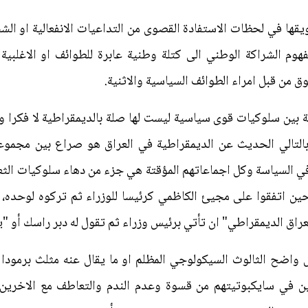
يقها في لحظات الاستفادة القصوى من التداعيات الانفعالية او ا
هوم الشراكة الوطني الى كتلة وطنية عابرة للطوائف او الاغلبية
ق من قبل امراء الطوائف السياسية والاثنية.
ين سلوكيات قوى سياسية ليست لها صلة بالديمقراطية لا فكرا ولا
التالي الحديث عن الديمقراطية في العراق هو صراع بين مجموع
ي السياسة وكل اجماعاتهم المؤقتة هي جزء من دهاء سلوكيات الثعل
حين اتفقوا على مجيئ الكاظمي كرئيسا للوزراء ثم تركوه لوحده،
لعراق الديمقراطي" ان تأتي برئيس وزراء ثم تقول له دبر راسك أو 
اضح الثالوث السيكولوجي المظلم او ما يقال عنه مثلث برمودا وا
يين في سايكبوتيتهم من قسوة وعدم الندم والتعاطف مع الاخرين و