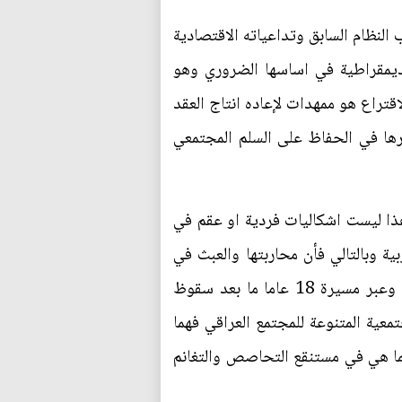
النظام السابق وتداعياته الاقتصادية
لديمقراطية في اساسها الضروري وهو
اقتراع هو ممهدات لإعاده انتاج العقد
رها في الحفاظ على السلم المجتمعي
هذا ليست اشكاليات فردية او عقم في
ة وبالتالي فأن محاربتها والعبث في
الاستقرار المجتمعي هو واجب شرعي تستدعيه اجندة ما ورائية ويحمل قدسية مزيفة من نوع خاص، وعبر مسيرة 18 عاما ما بعد سقوظ
المجتمعية المتنوعة للمجتمع العراقي فهما
كما هي في مستنقع التحاصص والتغانم