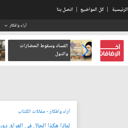
الرئيسية
|
كل المواضيع
|
اتصل بنا
آراء وافكار
س
بعين كتب لنفسه
الفساد وسقوط الحضارات
والدول
آراء وافكار
-
مقالات الكتاب
لماذا هكذا الحال في العراق دو