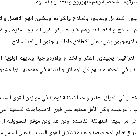
يرتهم الشخصية وهم متهورون ومعتدين بأنفسهم.
لون النقد بل ويقابلوه بالسلاح والكواتم ويظنون انهم الافضل وا
للسلاح والاغتيالات وهم لا يستسيغوا غير المديح المفرط، ويفتع
 لا يعجبون بشيء على الاطلاق ولذلك يلجئون الى لغة السلاح.
 العراقيين يجيدون المكر والخداع والازدواجية ولديهم اولوية ا
بقاء في الحكم ولديهم كل الوسائل والدنيئة في مقدمتها انها مشر
اختبار في العراق للتغير واحداث نقلة نوعية في موازين القوى السيا
ب والترغيب، ولكن الأمل معقود على قوى الاحتجاجات السلمية الت
ن بنيته المتهالكة الفاسدة، ومن هنا ومن موقع المسؤولية ان 
راق نظام المحاصصة واعادة تشكيل القوى السياسية على اساس من 