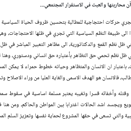
ن محاربتها والعبث في الاستقرار المجتمعي...
 تجري حركات احتجاجية للمطالبة بتحسين ظروف الحياة السياسية و
ا الى طبيعة النظم السياسية التي تجري في ظلها الاحتجاجات، وه
في ظل نظم القمع والدكتاتورية، الى مظاهر التعبير المباشر في ظل 
ل نظم تحمي حق التظاهر بأعتباره حق انساني ودستوري، وهنا تعت
، باعتبار ان الانسان والمتظاهر وحياته خطوط حمراء لا يمكن المس
لب، فالانسان هو الهدف الاسمى والغاية العليا من وراء الاصلاح 
ه وقتله وأخفائه قسرا وتغيبه يعتبر مسلمة اساسية في سقوط سمع
ويع ويجسد اشد الحالات اغترابا بين المواطن والحاكم، ومن هنا 
ة والتي تسعى في حقها المشروع لحماية نفسها وتعزيز السلم المجت