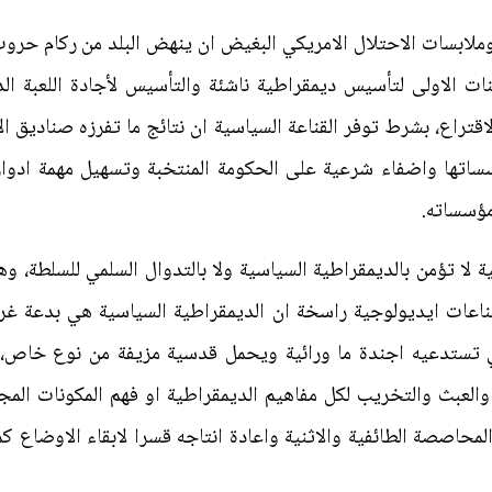
لابسات الاحتلال الامريكي البغيض ان ينهض البلد من ركام حروب 
نات الاولى لتأسيس ديمقراطية ناشئة والتأسيس لأجادة اللعبة ا
قتراع، بشرط توفر القناعة السياسية ان نتائج ما تفرزه صناديق ال
سساتها واضفاء شرعية على الحكومة المنتخبة وتسهيل مهمة ادوا
مؤسساته.
لا تؤمن بالديمقراطية السياسية ولا بالتدوال السلمي للسلطة، و
ناعات ايديولوجية راسخة ان الديمقراطية السياسية هي بدعة غربي
200 جرى التحايل والعبث والتخريب لكل مفاهيم الديمقراطية او فهم المكونات 
حاصصة الطائفية والاثنية واعادة انتاجه قسرا لابقاء الاوضاع 