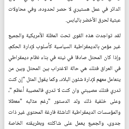
الدائر في عمل هستيري لا حصر لحدوده، وفي محاولات
عبثية لحرق الأخضر باليابس.
لقد تواجدت هذه القوى تحت المظلة الأمريكية والجميع
غير مؤمن بالديمقراطية السياسية كأسلوب لإدارة الحكم،
وإذا كان المحتل صادقا في نيته في بناء نظام ديمقراطي
في العراق فتلك هي حالة الاغتراب بين المحتل وبين من
يتعامل معهم لإدارة شئون البلاد، وكما يقول المثل "إن كنت
تدري فتلك مصيبتي وان كنت لا تدري فالمصيبة أعظم "،
وعلى خلفية ذلك ولد الدستور "رغم مثالبه "معطلا
والمؤسسات الديمقراطية الناشئة فارغة المحتوى غير ذات
جدوى، والجميع يعمل على شاكلته وبطريقته الخاصة