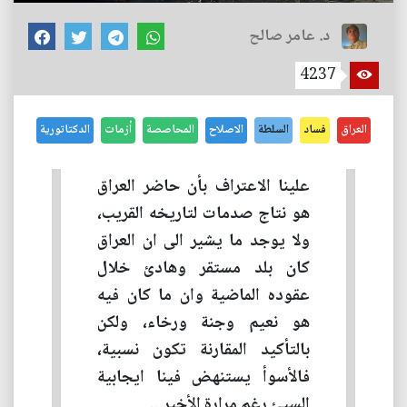
د. عامر صالح
4237
العراق
فساد
السلطة
الاصلاح
المحاصصة
أزمات
الدكتاتورية
علينا الاعتراف بأن حاضر العراق
هو نتاج صدمات لتاريخه القريب،
ولا يوجد ما يشير الى ان العراق
كان بلد مستقر وهادئ خلال
عقوده الماضية وان ما كان فيه
هو نعيم وجنة ورخاء، ولكن
بالتأكيد المقارنة تكون نسبية،
فالأسوأ يستنهض فينا ايجابية
السيئ رغم مرارة الأخير...