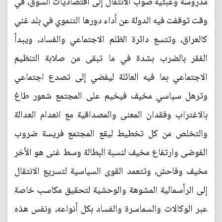
مدروسة وعبثية صوب الانتقال إلى اقتصاديات السوق، في
وقت توقفت فيه الدولة عن أداء دورها التنموي في بلد غني
كالعراق، وتتسع دائرة الظلم الاجتماعي والفساد، ويبدأ
الفقر بالضرب بشدة في ما تبقى من صلابة التنظيم
الاجتماعي بما فيه العائلة ليفضي إلى تصدع اجتماعي
وترهل سياسي مخيف فيخيم على المجتمع شعور طاغ
بالاغتراب وفقدان المعنى والمصداقية مع انعدام العدالة
والتخلص من كل تخطيط ليقع المجتمع فريسة ضروب
الفوضى وارتفاع مخيف لنسبة البطالة وسط غنى هو الأخر
مخيف وفاحش، وتتعمد القوى السياسية لتسريع الانتقال
إلى الرأسمالية المشوهة والوحشية لتحقيق مكاسب خاصة
عبر الوكالات والسماسرة والفساد بكل أنواعه، ونفس هذه