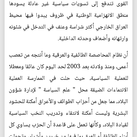
القوى تندفع إلى تسويات سياسية غير عادلة يسودها
منطق الانهزامية الوطنية في ظروف يبدوا فيها محيط
العراق الخارجي أكثر شراسة وعنف في التدخل في شئونه
وارتهانه وأضعاف وحدته الداخلية.
أن نظام المحاصصة الطائفية والعرقية وما أنتجه من تعصب
أعمى، ومنذ ولادته بعد 2003 لحد اليوم كان عائقا ومعطلا
للعملية السياسية، حيث حلت في الممارسة العملية
الانتماءات الضيقة محل " علم السياسة " لإدارة شؤون
البلاد، مما جعل من أحزاب الطوائف والأعراق أمكنة للحشود
البشرية وليست أمكنة لانتقاء وتدريب النخب السياسية
لقيادة البلاد، وكأنها تعمل على قاعدة أن الحزب يساوي كل
أبناء الطائفة أو العرق بما فيها من خيرين وأشرار، وتحولت