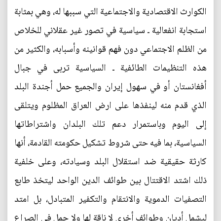
الكوارث الاقتصادية والاجتماعية التي سببها له، وهي بمثابة
استجابة انفعالية ـ سياسية في تصور غير عقلاني للخلاص
من الظلم الاجتماعي دون فهم قوانينه وأسبابه، والكثير من
هذه التنظيمات الطائفية ـ السياسية تربى في جبال
أفغانستان أو في سهول إيران والجميع حمل أجندة البلد
الذي قدم منه لينفذها على ارض العراق المظلوم ويتلقى
إلى اليوم وباستمرار دعم تلك البلدان واشتراطاتها
السياسية، بما فيه حتى شروط تشكيل حكومته القادمة، أنها
كارثة حقيقية ضد استقلال البلد وسيادته، وعلى خلفية
ذلك اشتد الاقتتال بين طوائف الدين الواحد ليتخذ طابع
التصفيات الدموية والانتقام والتكفير المتبادل، بل امتد
ليشمل أديان وطوائف أخرى لا ناقة لها ولا جمل في الصراع