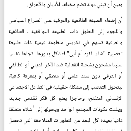
وبين أن تبني دولة تضم مختلف الأديان والأعراق.
أن إضفاء الصبغة الطائفية والعرقية على الصراع السياسي
واللجوء إلى الحلول ذات الطبيعة التوافقية ـ الطائفية
والعرقية تسهم في تكريس منظومة قيمية ذات طبيعة
تعصبية "شاء الفرد أم أبى" لتشكل بدورها اتجاها نفسيا
سلبيا مشحون بشحنة انفعالية ضد الأخر الديني أو الطائفي
أو العرقي دون سند علمي أو منطقي أو بمعرفة كافية،
ليتحول التعصب إلى مشكلة حقيقية في التفاعل الاجتماعي
الإنساني المنفتح، وحاجزا يمنع كل فكر تقدمي جديد،
ويفتت مكونات المجتمع الواحد ويحولها إلى أشلاء منغلقة
ذاتيا بعيدة كل البعد عن التطورات المتلاحقة التي تحصل