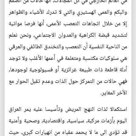
في العالم الخارجي في كل المجالات، أنها حالات من الصمم
والبكم والعمى الهستيري والتي لا تدرك الأشياء والظواهر
إلا من خلال اتجاهات التعصب الأعمى، أنها فرصا مواتية
لتشديد قبضة الكراهية والعدوان الاجتماعي، ونحن نعلم
من الناحية النفسية أن التعصب والتخندق الطائفي والعرقي
هي سلوكيات مكتسبة ومتعلمة في أعمها الأغلب ولا توجد
أدلة قاطعة ذات طبيعة غرائزية أو فسيولوجية لوجودها،
فهي حالات من التمركز حول الذات وعدم تقبل الحوار مع
الأخر المغاير.
استكمالا لذات النهج المريض وتأسيسا عليه يمر العراق
اليوم بأزمات مركبة، سياسية، واقتصادية، وصحية وأمنية
قد تؤدي الى ما لا يحمد عقباه من انهيارات كبرى، حيث