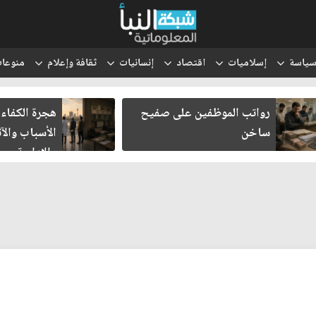
ياسة
إسلاميات
اقتصاد
إنسانيات
ثقافة وإعلام
منوعا
رواتب الموظفين على صفيح
هجرة الكفاءا
ساخن
الأسباب والآث
والإدارية