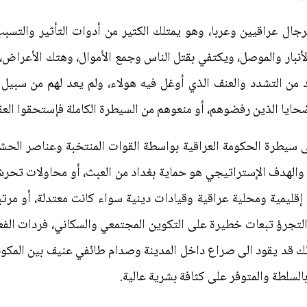
ال عراقيين وعربا، وهو يمتلك الكثير من أدوات التأثير والتسبب
بار والموصل، ويكتفي بقتل الناس وجمع الأموال، وهتك الأعراض،
زيد من التشدد والعنف الذي أوغل فيه هولاء، ولم يعد لهم من سبي
حايا الذين رفضوهم، أو منعوهم من السيطرة الكاملة فإستحقوا العق
الى سيطرة الحكومة العراقية بواسطة القوات المنتخبة وعناصر الحش
والهدف الإستراتيجي هو حماية بغداد من العبث، أو محاولات تحرش
قليمية ومحلية عراقية وقيادات دينية سواء كانت معتدلة، أو مرت
التجرؤ تبعات خطيرة على التكوين المجتمعي والسكاني، فردات الف
ذلك قد يقود الى صراع داخل المدينة وصدام طائفي عنيف بين المكونا
لسلطة والمتوفر على كثافة بشرية عالية.