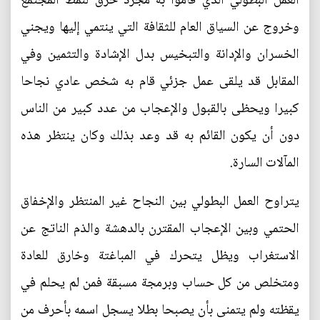
العمل البطولي الذي قاموا به مجرد خرق لنمط المجتمع
وخروج عن السياق العام للثقافة التي ينتمي إليها ويجني
الخسران والإدانة والتبخيس بدل الإشادة والتثمين وفي
المقابل قد يلقى عمل جزئي قام به شخص عادي نجاحا
كبيرا ويحظى بالقبول والإعجاب من عدد كبير من الناس
دون أن يكون القائم به قد وعد بذلك وكان ينتظر هذه
المآلات السارة.
يتراوح العمل البطولي بين النجاح غير المنتظر والإخفاق
الحتمي وبين الإعجاب المقترن بالدهشة والذم الناتج عن
الاستغراب ويظل يتحرك في المباغتة وخارق للعادة
ومتخلص من كل حساب وبرمجة مسبقة فمن لم يحلم في
يقظته ولم يتمنى بأن يصبحا بطلا يسجل اسمه بأحرف من