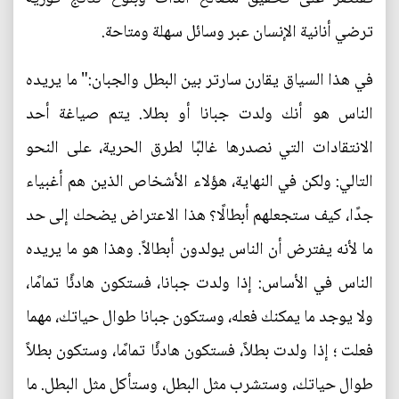
ترضي أنانية الإنسان عبر وسائل سهلة ومتاحة.
في هذا السياق يقارن سارتر بين البطل والجبان:" ما يريده
الناس هو أنك ولدت جبانا أو بطلا. يتم صياغة أحد
الانتقادات التي نصدرها غالبًا لطرق الحرية، على النحو
التالي: ولكن في النهاية، هؤلاء الأشخاص الذين هم أغبياء
جدًا، كيف ستجعلهم أبطالًا؟ هذا الاعتراض يضحك إلى حد
ما لأنه يفترض أن الناس يولدون أبطالاً. وهذا هو ما يريده
الناس في الأساس: إذا ولدت جبانا، فستكون هادئًا تمامًا،
ولا يوجد ما يمكنك فعله، وستكون جبانا طوال حياتك، مهما
فعلت ؛ إذا ولدت بطلاً، فستكون هادئًا تمامًا، وستكون بطلاً
طوال حياتك، وستشرب مثل البطل، وستأكل مثل البطل. ما