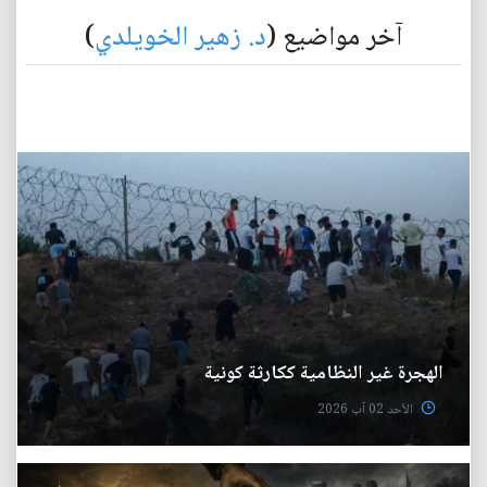
آخر مواضيع (
د. زهير الخويلدي
)
الهجرة غير النظامية ككارثة كونية
الأحد 02 آب 2026