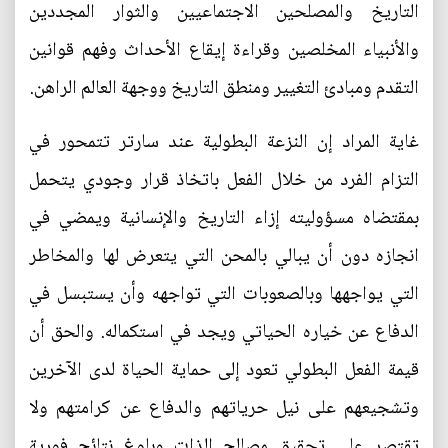
التاريخ والمصلحين الاجتماعيين والثوار المجددين
والأنبياء المخلصين وقراءة إيقاع الأحداث وفهم قوانين
التقدم ومبادئ التغيير ومنطق التاريخ ووجهة العالم الراهن.
غاية المراد إن النزعة البطولية عند سارتر تتمحور في
التزام الفرد من خلال الفعل باتخاذ قرار وجودي يتحمل
بمقتضاه مسؤوليته إزاء التاريخ والإنسانية ويمضي في
انجازه دون أن يبالي بالمحن التي يتعرض لها والمخاطر
التي يواجهها وبالصعوبات التي تواجهه وأن يستبسل في
الدفاع عن خياره الحياتي ويجد في استكماله. والحق أن
قيمة الفعل البطولي تعود إلى حماية الحياة لدى الآخرين
وتشجيعهم على نيل حرياتهم والدفاع عن كرامتهم ولا
تقتصر على تحقيق مصالح الذات وبلوغ نتائج فورية