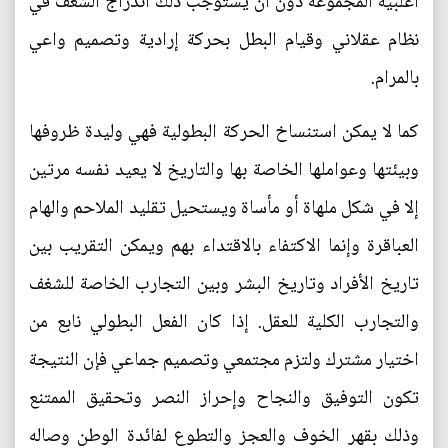
أغلبية المجموعة دون أن يستوجب ذلك اندراج الشغف في
نظام عقلاني وقيام البطل بحركة إرادية وتصميم واعي
بالمرام.
كما لا يمكن استنساخ الحركة البطولية فهي وليدة ظروفها
وبيئتها وعواملها الخاصة بها والتاريخ لا يعيد نفسه مرتين
إلا في شكل ملهاة أو مأساة ويستحيل تقليد الملاحم والهام
العباقرة وإنما الاكتفاء بالاقتداء بهم ويمكن التقريب بين
تاريخ الأفراد وتاريخ البشر وبين التجارب الخاصة للشغف
والتجارب الكلية للعقل. إذا كان الفعل البطولي نابع من
اختيار مشترك ولتزم مجتمعي وتصميم جماعي فإن النتيجة
تكون التوفيق والنجاح وإحراز النصر وتحقيق الممتنع
وذلك بقهر الخوف والعجز والتطوع لفائدة الوطن وصاله