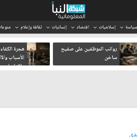
ياسة
إسلاميات
اقتصاد
إنسانيات
ثقافة وإعلام
منوعا
رواتب الموظفين على صفيح
هجرة الكفاءا
ساخن
الأسباب والآث
والإدارية
هدي