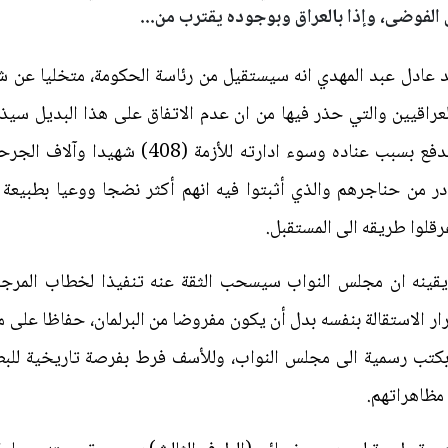
 الفوضى، وإذا بالعراق وبوجوده يقترب من...
د عادل عبد المهدي انه سيستقيل من رئاسة الحكومة، متخليا عن ش
عراقيين والتي حذر فيها من ان عدم الاتفاق على هذا البديل سيذه
وبوجوده يقترب من هذه الفوضى، ويدفع بسبب عناده
در من حناجرهم والذي أثبتوا فيه انهم أكثر نضجا ووعيا بطبيعة
قلوا طريقه الى المستقبل.
يقينه ان مجلس النواب سيسحب الثقة عنه تنفيذا لخطاب المرجعية 
رار الاستقالة بنفسه بدل أن يكون مفروضا من البرلمان، حفاظا على م
 بكتب رسمية الى مجلس النواب، وللأسف فرط بفرصة تاريخية للبطو
مظاهراتهم.