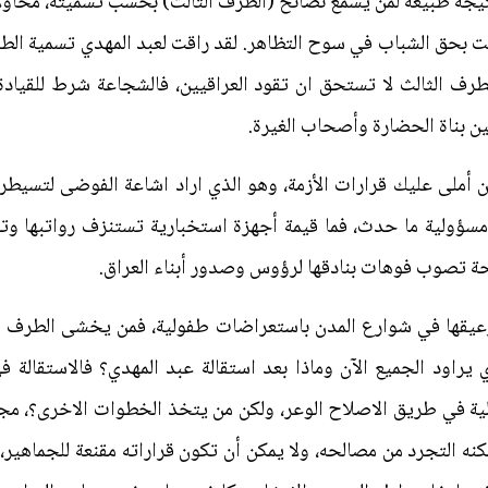
 نتيجة طبيعة لمن يسمع نصائح (الطرف الثالث) بحسب تسميته، محاولا
ت بحق الشباب في سوح التظاهر. لقد راقت لعبد المهدي تسمية الطرف
طرف الثالث لا تستحق ان تقود العراقيين، فالشجاعة شرط للقياد
ين بناة الحضارة وأصحاب الغيرة.
ن أملى عليك قرارات الأزمة، وهو الذي اراد اشاعة الفوضى لتسيطر 
 مسؤولية ما حدث، فما قيمة أجهزة استخبارية تستنزف رواتبها وتج
ة تصوب فوهات بنادقها لرؤوس وصدور أبناء العراق.
زعيقها في شوارع المدن باستعراضات طفولية، فمن يخشى الطرف ا
 يراود الجميع الآن وماذا بعد استقالة عبد المهدي؟ فالاستقالة 
ة في طريق الاصلاح الوعر، ولكن من يتخذ الخطوات الاخرى؟، مجل
نه التجرد من مصالحه، ولا يمكن أن تكون قراراته مقنعة للجماهير، و