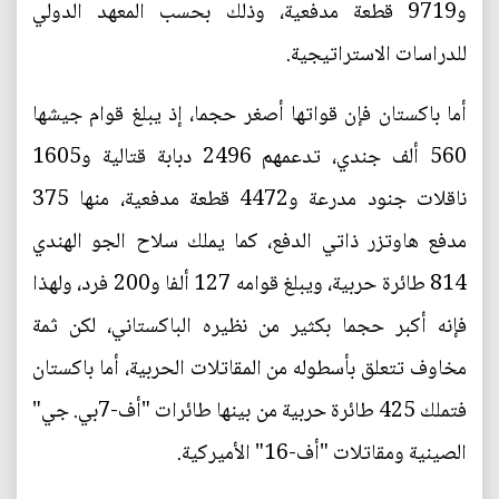
و9719 قطعة مدفعية، وذلك بحسب المعهد الدولي
للدراسات الاستراتيجية.
أما باكستان فإن قواتها أصغر حجما، إذ يبلغ قوام جيشها
560 ألف جندي، تدعمهم 2496 دبابة قتالية و1605
ناقلات جنود مدرعة و4472 قطعة مدفعية، منها 375
مدفع هاوتزر ذاتي الدفع، كما يملك سلاح الجو الهندي
814 طائرة حربية، ويبلغ قوامه 127 ألفا و200 فرد، ولهذا
فإنه أكبر حجما بكثير من نظيره الباكستاني، لكن ثمة
مخاوف تتعلق بأسطوله من المقاتلات الحربية، أما باكستان
فتملك 425 طائرة حربية من بينها طائرات "أف-7بي. جي"
الصينية ومقاتلات "أف-16" الأميركية.