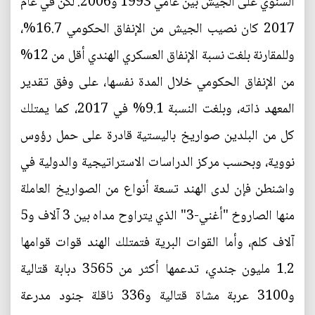
السنوي على الجيش بين عامي 1993 و2006. لكن في عام
2017 كان نصيب الجيش من الإنفاق الحكومي 16.7%،
وللمقارنة بلغت نسبة الإنفاق العسكري الهندي أقل من 12%
من الإنفاق الحكومي خلال المدة نفسها، على وفق تقدير
المعهد ذاته، وبلغت النسبة 9.1% في 2017، كما يمتلك
كل من البلدين صواريخ باليستية قادرة على حمل رؤوس
نووية، وبحسب مركز الدراسات الاستراتيجية والدولية في
واشنطن فإن لدى الهند تسعة أنواع من الصواريخ العاملة
منها الصاروخ "أغني-3" الذي يتراوح مداه بين 3 آلاف و5
آلاف كلم، وأما القوات البرية فتمتلك الهند قوات قوامها
1.2 مليون جندي، تدعمها أكثر من 3565 دبابة قتالية
و3100 عربة مشاة قتالية و336 ناقلة جنود مدرعة