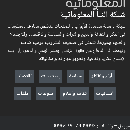
شبكة النبأ المعلوماتية
شبكة واسعة متعددة الأبواب والصفحات تتضمن معارف ومعلومات
في الفكر والثقافة والدين والتراث والسياسة والاقتصاد والاجتماع
والعلوم وغيرها، تتمثل في صحيفة الكترونية يومية شاملة..
وتهدف إلى الدفاع عن حقوق الإنسان ونشر الوعي والدعوة إلى بناء
الإنسان فكريا وثقافيا، وتطوير مهاراته وإمكانياته
آراء وافكار
سياسة
إسلاميات
اقتصاد
إنسانيات
ثقافة وإعلام
منوعات
ملفات
موبايل + واتساب : 009647902409092