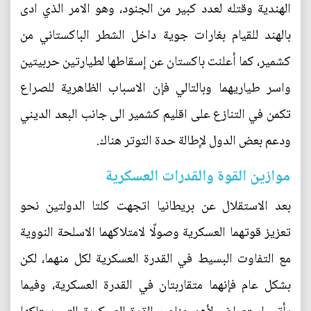
الهندية وقتله لعدد كبير من الجنود، وهو الامر الذي ادى
بالهند للقيام بغارات جوية داخل الشطر الباكستاني من
كشمير، كما أعلنت باكستان عن إسقاطها لطيارتين حربيتين
واسر طياريهما وبالتالي فإن الاسباب الظاهرية للصراع
تكمن في التنازع على اقليم كشمير الى جانب البعد الديني
ودعم بعض الدول لإطالة حدة التوتر هناك.
موازين القوة والقدرات العسكرية
بعد الاستقلال عن بريطانيا اتجهت كلتا الدولتين نحو
تعزيز قوتهما العسكرية وصولًا لامتلاكهما الاسلحة النووية
مع التفاوت البسيط في القدرة العسكرية لكل منهما، لكن
بشكل عام فإنهما متقاربتان في القدرة العسكرية، وفيما