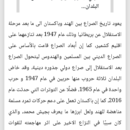
البلدان...
يعود تاريخ الصراع بين الهند وباكستان الى ما بعد مرحلة
الاستقلال عن بريطانيا وذلك عام 1947 بعد تنازعهما على
اقليم كشمير، كما إن أبعاد الصراع قامت بالأساس على
الصراع الديني بين المسلمين والهندوس ليتحول الصراع
بعد الاستقلال إلى صراع دولي جذوره دينية، وقد خاض
البلدان ثلاثة حروب منها حربين في عام 1947 و حرب
واحدة في عام 1965، فضلًا عن التوترات التي حدثت عام
2016، كما إن باكستان تعمل على دعم حركات تمرد مسلمة
مناهضة للهند ولعل ابرزها ما يعرف بجيش محمد، والذي
كان سببًا في النزاع الاخير على اثر مهاجمته للقوات