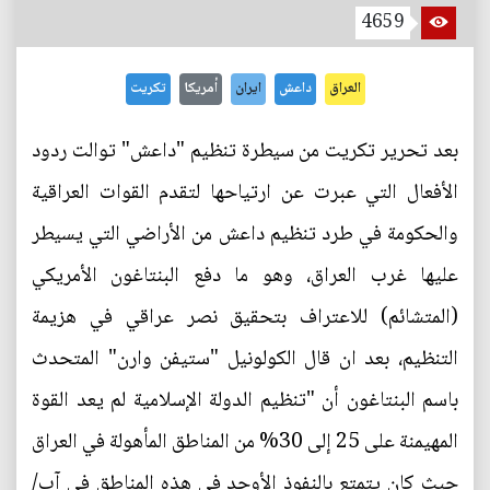
4659
العراق
داعش
ايران
أمريكا
تكريت
بعد تحرير تكريت من سيطرة تنظيم "داعش" توالت ردود
الأفعال التي عبرت عن ارتياحها لتقدم القوات العراقية
والحكومة في طرد تنظيم داعش من الأراضي التي يسيطر
عليها غرب العراق، وهو ما دفع البنتاغون الأمريكي
(المتشائم) للاعتراف بتحقيق نصر عراقي في هزيمة
التنظيم، بعد ان قال الكولونيل "ستيفن وارن" المتحدث
باسم البنتاغون أن "تنظيم الدولة الإسلامية لم يعد القوة
المهيمنة على 25 إلى 30% من المناطق المأهولة في العراق
حيث كان يتمتع بالنفوذ الأوحد في هذه المناطق في آب/