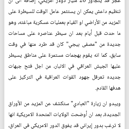
عجز قد يتجاوز 20 مليار دولار امريكي، إضافة الى ان
تنظيم داعش يمكن ان يستثمر عامل الوقت للسيطرة على
المزيد من الأراضي او القيام بعمليات عسكرية مباغته، وهو
ما حدث قبل أيام بعد ان سيطر عناصره على مساحات
جديدة من "مصفى بيجي" كان قد طرد منها في وقت
سابق، كما انه يقوم بهجمات مستمرة على مناطق يسيطر
عليها الجيش العراقي في الانبار، من اجل فتح جبهات
جديده تعرقل جهود القوات العراقية في التركيز على
هدفها القادم.
ويبدو ان زيارة "العبادي" ستكشف عن المزيد من الأوراق
الجديدة، بعد ان أوضحت الولايات المتحدة الامريكية انها
لا ترغب بدور إيراني قد يفوق الدور الامريكي في العراق،