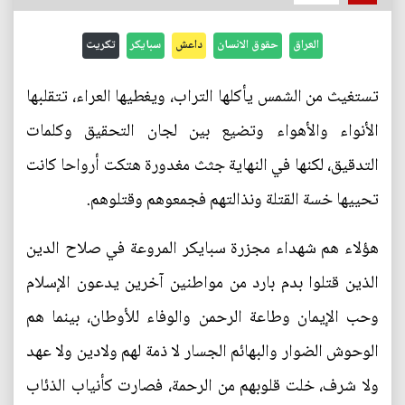
العراق
حقوق الانسان
داعش
سبايكر
تكريت
تستغيث من الشمس يأكلها التراب، ويغطيها العراء، تتقلبها
الأنواء والأهواء وتضيع بين لجان التحقيق وكلمات
التدقيق، لكنها في النهاية جثث مغدورة هتكت أرواحا كانت
تحييها خسة القتلة ونذالتهم فجمعوهم وقتلوهم.
هؤلاء هم شهداء مجزرة سبايكر المروعة في صلاح الدين
الذين قتلوا بدم بارد من مواطنين آخرين يدعون الإسلام
وحب الإيمان وطاعة الرحمن والوفاء للأوطان، بينما هم
الوحوش الضوار والبهائم الجسار لا ذمة لهم ولادين ولا عهد
ولا شرف، خلت قلوبهم من الرحمة، فصارت كأنياب الذئاب