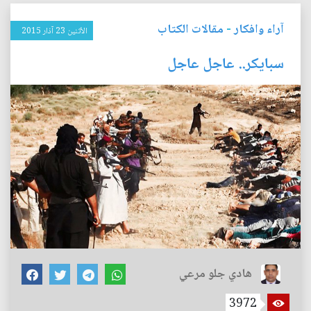
آراء وافكار
-
مقالات الكتاب
الأثنين 23 آذار 2015
سبايكر.. عاجل عاجل
هادي جلو مرعي
3972