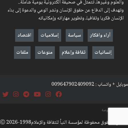
والعلوم وغيرها، تتمثل في صحيفة الكترونية يومية شاملة..
وتهدف إلى الدفاع عن حقوق الإنسان ونشر الوعي والدعوة إلى بناء
الإنسان فكريا وثقافيا، وتطوير مهاراته وإمكانياته
آراء وافكار
سياسة
إسلاميات
اقتصاد
إنسانيات
ثقافة وإعلام
منوعات
ملفات
موبايل + واتساب : 009647902409092
السياسة والخصوصة
جميع الحقوق محفوظة لمؤسسة النبأ للثقافة والإعلامⒸ 2026-1998