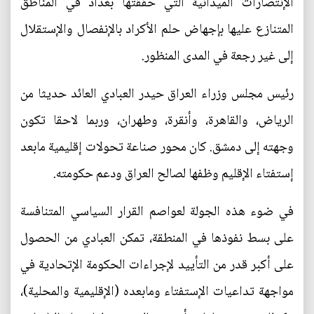
الإنتصارات الميدانية التي حققتها بغداد في المناطق
المتنازع عليها بإجهاض حلم الأكراد بالإنفصال والإستقلال
إلى غير رجعة في المدى المنظور.
رئيس مجلس وزراء العراق حيدر العبادي العائد حديثا من
الرياض، والقاهرة، وأنقرة، وطهران، وربما لاحقا تكون
وجهته إلى دمشق. كان محور صناعة تحولات إقليمية مابعد
إستفتاء الإقليم وظفها لصالح العراق ودعم حكومته.
في ضوء هذه الجولة لعواصم القرار السياسي المتنافسة
على بسط نفوذها في المنطقة، تمكن العبادي من الحصول
على أكبر قدر من التأييد لإجراءات الحكومة الإتحادية في
مواجهة تداعيات الإستفتاء ومابعده (الإقليمية والمحلية)،