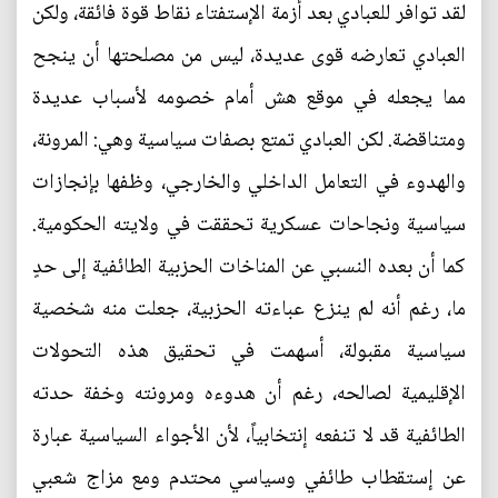
لقد توافر للعبادي بعد أزمة الإستفتاء نقاط قوة فائقة، ولكن
العبادي تعارضه قوى عديدة، ليس من مصلحتها أن ينجح
مما يجعله في موقع هش أمام خصومه لأسباب عديدة
ومتناقضة. لكن العبادي تمتع بصفات سياسية وهي: المرونة،
والهدوء في التعامل الداخلي والخارجي، وظفها بإنجازات
سياسية ونجاحات عسكرية تحققت في ولايته الحكومية.
كما أن بعده النسبي عن المناخات الحزبية الطائفية إلى حدٍ
ما، رغم أنه لم ينزع عباءته الحزبية، جعلت منه شخصية
سياسية مقبولة، أسهمت في تحقيق هذه التحولات
الإقليمية لصالحه، رغم أن هدوءه ومرونته وخفة حدته
الطائفية قد لا تنفعه إنتخابياً، لأن الأجواء السياسية عبارة
عن إستقطاب طائفي وسياسي محتدم ومع مزاج شعبي