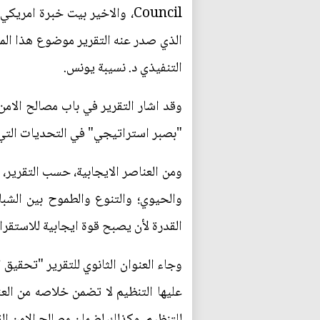
Council، والاخير بيت خبرة ا
الذي صدر عنه التقرير موضوع هذا الم
التنفيذي د. نسيبة يونس.
وقد اشار التقرير في باب مصالح الامن
"بصبر استراتيجي" في التحديات التي 
ومن العناصر الايجابية، حسب التقرير، م
والحيوي؛ والتنوع والطموح بين الشباب
القدرة لأن يصبح قوة ايجابية للاستقر
وجاء العنوان الثانوي للتقرير "تحقيق
عليها التنظيم لا تضمن خلاصه من الع
للتنظيم، وكذلك لضمان مصالح الامن ال