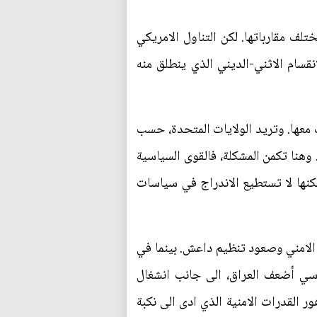
لف مقارباتها. لكن التناول الامريكي
يد فيه: فهو يتمثل صورة اصبحت نمطية منذ عام 2005، وقوامها الانقسام الاثني-الديني الذي ينطلق منه
 معها. وتريد الولايات المتحدة، حسب
 وهنا تكمن المشكلة، فالقوى السياسية
لكنها لا تستطيع الاندراج في سياسات
م 2011 وتقليص انشطتها ذات المضمون الامني وصعود تنظيم داعش. بينما في
ام 2011، على نحو خاص، وخطاب سياسي أضعف العراق، الى جانب انشغال
 القدرات الامنية الذي ادى الى نكبة