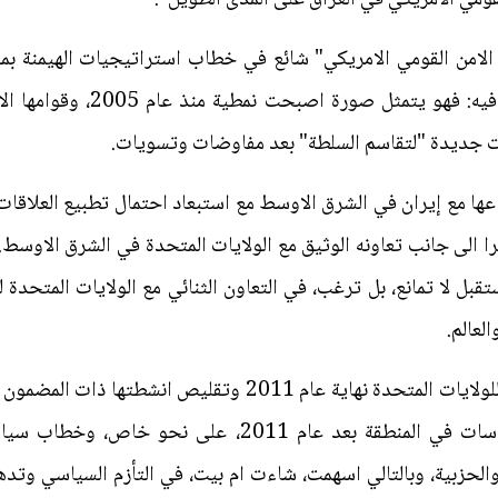
لامن القومي الامريكي" شائع في خطاب استراتيجيات الهيمنة بمخت
للعراق الذي اوضحه التقرير لا جد
ات جديدة "لتقاسم السلطة" بعد مفاوضات وتسويات.
اعها مع إيران في الشرق الاوسط مع استبعاد احتمال تطبيع العلاقات
ا الى جانب تعاونه الوثيق مع الولايات المتحدة في الشرق الاوسط.
قبل لا تمانع، بل ترغب، في التعاون الثنائي مع الولايات المتحدة 
لعالم.
وربط التقرير بين الانسحاب العسكري للولايات المتحدة نهاية عا
الواقع انتهجت الولايات المتحدة سياسات في المنطقة بعد ع
لحزبية، وبالتالي اسهمت، شاءت ام بيت، في التأزم السياسي وتدهور