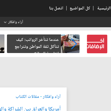
الرئيسية
|
كل المواضيع
|
اتصل بنا
آراء وافكار
س
النسبية.. حين
عندما تتأخر الرواتب: كيف
لباطل
تتآكل ثقة المواطن وتتراجع
إنتاجية الدولة؟
آراء وافكار
-
مقالات الكتاب
أمريكا والعراق بين الشراكة واله