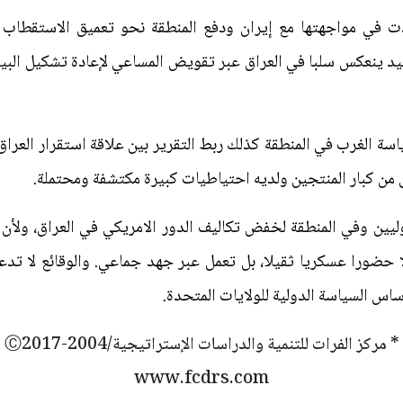
دت في مواجهتها مع إيران ودفع المنطقة نحو تعميق الاستقطاب ب
عيد ينعكس سلبا في العراق عبر تقويض المساعي لإعادة تشكيل البي
اسة الغرب في المنطقة كذلك ربط التقرير بين علاقة استقرار العرا
 من كبار المنتجين ولديه احتياطيات كبيرة مكتشفة ومحتملة.
ليين وفي المنطقة لخفض تكاليف الدور الامريكي في العراق، ولأن ا
ا حضورا عسكريا ثقيلا، بل تعمل عبر جهد جماعي. والوقائع لا تد
س السياسة الدولية للولايات المتحدة.
* مركز الفرات للتنمية والدراسات الإستراتيجية/2004-Ⓒ2017
www.fcdrs.com