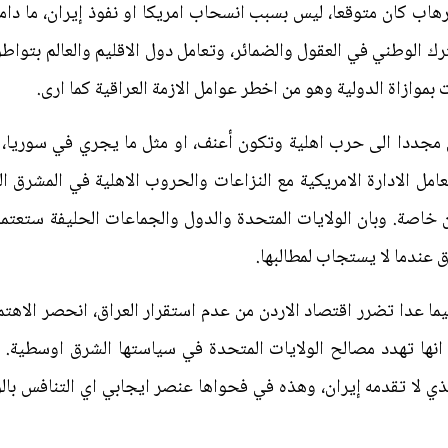
رهاب كان متوقعا، ليس بسبب انسحاب امريكا او نفوذ إيران، ما دا
ترك الوطني في العقول والضمائر، وتعامل دول الاقليم والعالم بتواطؤ
بموازاة الدولية وهو من اخطر عوامل الازمة العراقية كما ارى.
 مجددا الى حرب اهلية وتكون أعنف، او مثل ما يجري في سوريا، 
عامل الادارة الامريكية مع النزاعات والحروب الاهلية في المشرق 
ان خاصة. وبان الولايات المتحدة والدول والجماعات الحليفة ستعت
ق عندما لا يستجاب لمطالبها.
يما عدا تضرر اقتصاد الاردن من عدم استقرار العراق، انحصر الاهت
انها تهدد مصالح الولايات المتحدة في سياستها الشرق اوسطية. ثم
لذي لا تقدمه إيران، وهذه في فحواها عنصر ايجابي اي التنافس بالو