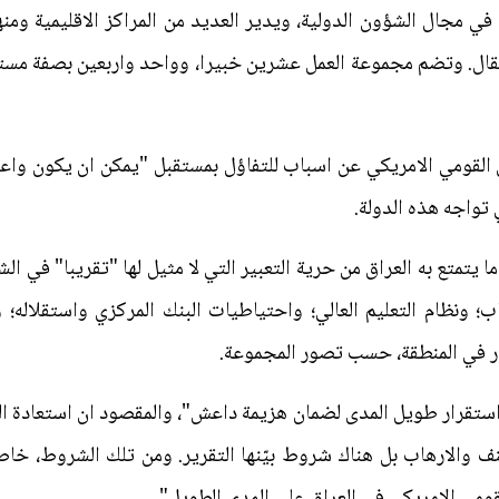
مريكي في مجال الشؤون الدولية، ويدير العديد من المراكز الاقليمية 
قال. وتضم مجموعة العمل عشرين خبيرا، وواحد واربعين بصفة مستش
 القومي الامريكي عن اسباب للتفاؤل بمستقبل "يمكن ان يكون واعدا
تواجه هذه الدولة.
ا يتمتع به العراق من حرية التعبير التي لا مثيل لها "تقريبا" في ا
؛ ونظام التعليم العالي؛ واحتياطيات البنك المركزي واستقلاله؛ وث
ار في المنطقة، حسب تصور المجموعة.
 استقرار طويل المدى لضمان هزيمة داعش"، والمقصود ان استعادة ال
نف والارهاب بل هناك شروط بيّنها التقرير. ومن تلك الشروط، خاص
قومي الامريكي في العراق على المدى الطويل".