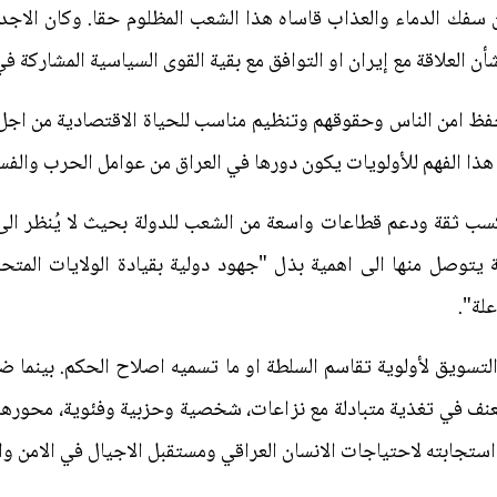
 سفك الدماء والعذاب قاساه هذا الشعب المظلوم حقا. وكان الاجد
أن العلاقة مع إيران او التوافق مع بقية القوى السياسية المشاركة ف
حفظ امن الناس وحقوقهم وتنظيم مناسب للحياة الاقتصادية من اجل 
 هذا الفهم للأولويات يكون دورها في العراق من عوامل الحرب والفسا
سب ثقة ودعم قطاعات واسعة من الشعب للدولة بحيث لا يُنظر الى
 يتوصل منها الى اهمية بذل "جهود دولية بقيادة الولايات المت
لة".
لتسويق لأولوية تقاسم السلطة او ما تسميه اصلاح الحكم. بينما 
العنف في تغذية متبادلة مع نزاعات، شخصية وحزبية وفئوية، محورها 
استجابته لاحتياجات الانسان العراقي ومستقبل الاجيال في الامن وال