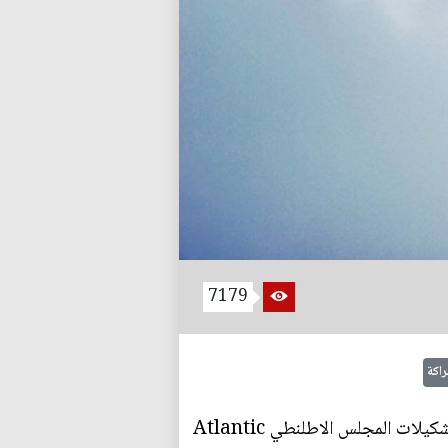
7179
راكة
نُشر تقرير مجموعة عمل مستقبل العراق برئاسة السفير ريان كروكر في مايو/أيار 2017، والمجموعة من تشكيلات المجلس الاطلنطي Atlantic