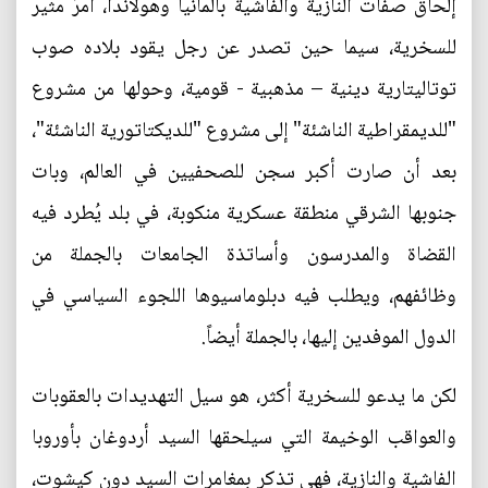
إلحاق صفات النازية والفاشية بألمانيا وهولاندا، أمرٌ مثير
للسخرية، سيما حين تصدر عن رجل يقود بلاده صوب
توتاليتارية دينية – مذهبية - قومية، وحولها من مشروع
"للديمقراطية الناشئة" إلى مشروع "للديكتاتورية الناشئة"،
بعد أن صارت أكبر سجن للصحفيين في العالم، وبات
جنوبها الشرقي منطقة عسكرية منكوبة، في بلد يُطرد فيه
القضاة والمدرسون وأساتذة الجامعات بالجملة من
وظائفهم، ويطلب فيه دبلوماسيوها اللجوء السياسي في
الدول الموفدين إليها، بالجملة أيضاً.
لكن ما يدعو للسخرية أكثر، هو سيل التهديدات بالعقوبات
والعواقب الوخيمة التي سيلحقها السيد أردوغان بأوروبا
الفاشية والنازية، فهي تذكر بمغامرات السيد دون كيشوت،