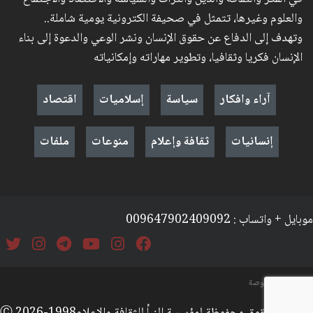
والعلوم وغيرها، تتمثل في صحيفة الكترونية يومية شاملة..
وتهدف إلى الدفاع عن حقوق الإنسان ونشر الوعي والدعوة إلى بناء
الإنسان فكريا وثقافيا، وتطوير مهاراته وإمكانياته
آراء وافكار
سياسة
إسلاميات
اقتصاد
إنسانيات
ثقافة وإعلام
منوعات
ملفات
موبايل + واتساب : 009647902409092
السياسة والخصوصة
جميع الحقوق محفوظة لمؤسسة النبأ للثقافة والإعلامⒸ 2026-1998