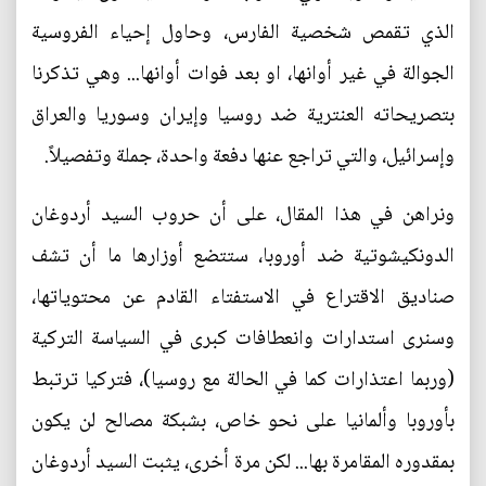
الذي تقمص شخصية الفارس، وحاول إحياء الفروسية
الجوالة في غير أوانها، او بعد فوات أوانها... وهي تذكرنا
بتصريحاته العنترية ضد روسيا وإيران وسوريا والعراق
وإسرائيل، والتي تراجع عنها دفعة واحدة، جملة وتفصيلاً.
ونراهن في هذا المقال، على أن حروب السيد أردوغان
الدونكيشوتية ضد أوروبا، ستتضع أوزارها ما أن تشف
صناديق الاقتراع في الاستفتاء القادم عن محتوياتها،
وسنرى استدارات وانعطافات كبرى في السياسة التركية
(وربما اعتذارات كما في الحالة مع روسيا)، فتركيا ترتبط
بأوروبا وألمانيا على نحو خاص، بشبكة مصالح لن يكون
بمقدوره المقامرة بها... لكن مرة أخرى، يثبت السيد أردوغان