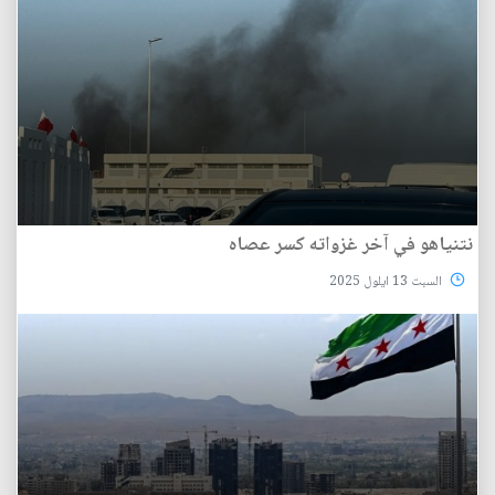
نتنياهو في آخر غزواته كسر عصاه
السبت 13 ايلول 2025