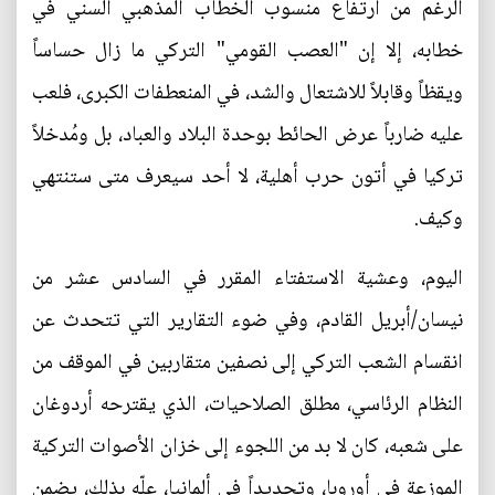
الرغم من ارتفاع منسوب الخطاب المذهبي السني في
خطابه، إلا إن "العصب القومي" التركي ما زال حساساً
ويقظاً وقابلاً للاشتعال والشد، في المنعطفات الكبرى، فلعب
عليه ضارباً عرض الحائط بوحدة البلاد والعباد، بل ومُدخلاً
تركيا في أتون حرب أهلية، لا أحد سيعرف متى ستنتهي
وكيف.
اليوم، وعشية الاستفتاء المقرر في السادس عشر من
نيسان/أبريل القادم، وفي ضوء التقارير التي تتحدث عن
انقسام الشعب التركي إلى نصفين متقاربين في الموقف من
النظام الرئاسي، مطلق الصلاحيات، الذي يقترحه أردوغان
على شعبه، كان لا بد من اللجوء إلى خزان الأصوات التركية
الموزعة في أوروبا، وتحديداً في ألمانيا، علّه بذلك، يضمن