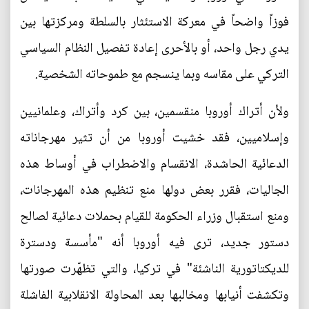
فوزاً واضحاً في معركة الاستئثار بالسلطة ومركزتها بين
يدي رجل واحد، أو بالأحرى إعادة تفصيل النظام السياسي
التركي على مقاسه وبما ينسجم مع طموحاته الشخصية.
ولأن أتراك أوروبا منقسمين، بين كرد وأتراك، وعلمانيين
وإسلاميين، فقد خشيت أوروبا من أن تثير مهرجاناته
الدعائية الحاشدة، الانقسام والاضطراب في أوساط هذه
الجاليات، فقرر بعض دولها منع تنظيم هذه المهرجانات،
ومنع استقبال وزراء الحكومة للقيام بحملات دعائية لصالح
دستور جديد، ترى فيه أوروبا أنه "مأسسة ودسترة
للديكتاتورية الناشئة" في تركيا، والتي تظهّرت صورتها
وتكشفت أنيابها ومخالبها بعد المحاولة الانقلابية الفاشلة