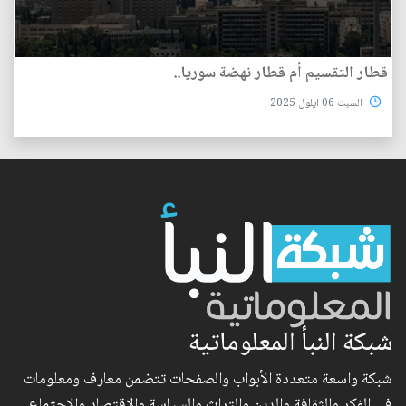
قطار التقسيم أم قطار نهضة سوريا..
السبت 06 ايلول 2025
شبكة النبأ المعلوماتية
شبكة واسعة متعددة الأبواب والصفحات تتضمن معارف ومعلومات
في الفكر والثقافة والدين والتراث والسياسة والاقتصاد والاجتماع