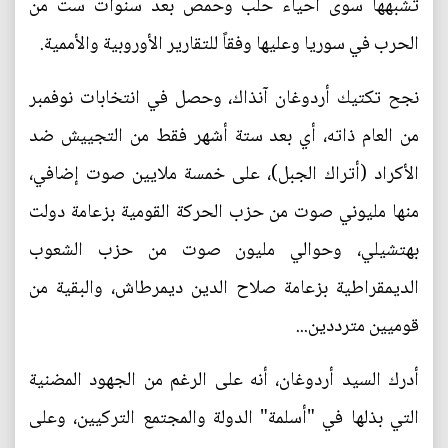
تشبهها سوى أحياء حلب وحمص بعد سنوات ست من
الحرب في سوريا وعليها وفقاً للتقارير الأوروبية والأممية.
نجح تكتيك أردوغان آنذاك، وحصل في انتخابات نوفمبر
من العام ذاته، أي بعد ستة أشهر فقط من التجييش ضد
الأكراد (أتراك الجبل)، على خمسة ملايين صوت إضافي،
منها مليوني صوت من حزب الحركة القومية بزعامة دولت
بهتشيلي، وحوالي مليون صوت من حزب الشعوب
الديمقراطية بزعامة صلاح الدين ديمرطاش، والبقية من
قوميين مترددين...
أدرك السيد أردوغان، أنه على الرغم من الجهود المضنية
التي بذلها في "أسلمة" الدولة والمجتمع التركيين، وعلى