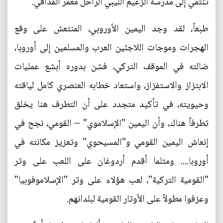
تنتمي إلى مدرسة الزعيم الليبي الراحل معمر القذافي.
طبعاً، لقد وجد اليمين الأوروبي، المنتعش على وقع
الهجرات وموجات اللاجئين العرب والمسلمين إلى أوروبا،
ضالته في الموقف التركي، فشن بدوره أبشع عمليات
الابتزاز والاستفزاز، واستعاد خطابه العنصري كامل لياقته
وحيويته، في تأكيد متجدد على أن التطرف هنا يخلق
تطرفاً هناك، وأن اليمين "الإسلاموي" – القومي، نجح في
إنعاش اليمين القومي و"المسيحوي" وتعزيز مكانته في
أوروبا.... ومثلما أقدم أردوغان على اللعب على وتر
"القومية التركية"، لعب هؤلاء على وتر "الإسلاموفوبيا"
وعزفوا مطولاً على الأوتار القومية لبلدانهم.