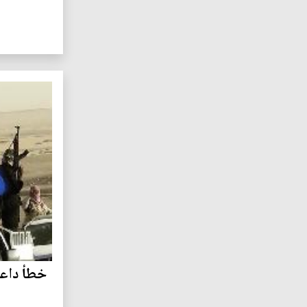
خطأ داعش