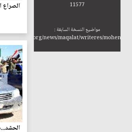
11577
الصراع ا
مواضيع النسخة السابقة :
ttp://annabaa.org/news/maqalat/writeres/mohendal
الحشد...