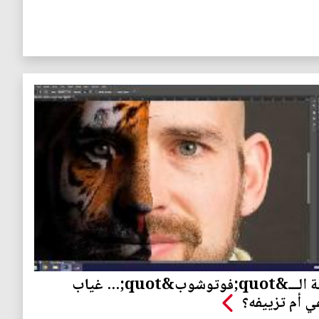
ثقافة الـــ&quot;فوتوشوب&quot;... غياب
ي أم تزييفه؟