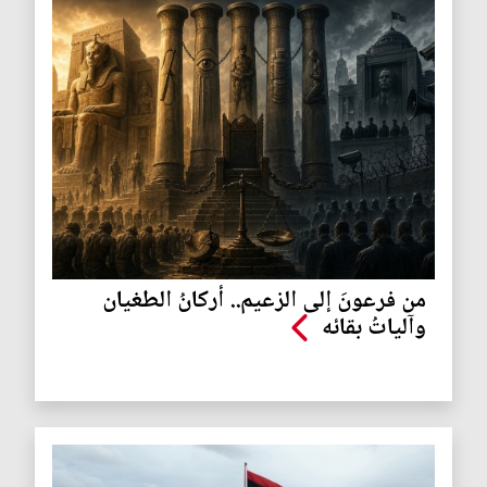
من فرعونَ إلى الزعيم.. أركانُ الطغيان
وآلياتُ بقائه