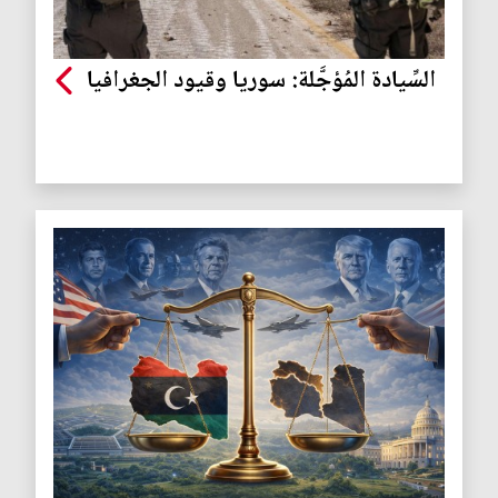
السِّيادة المُؤجَّلة: سوريا وقيود الجغرافيا