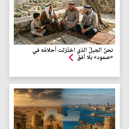
نحنُ الجيلُ الذي اختُزلت أحلامُه في
«صمود» بلا أفق