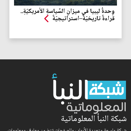
وِحدةُ ليبيا في ميزانِ السِّياسةِ الأمريكيّةِ..
قراءةٌ تاريخيّةٌ–استراتيجيّةٌ
شبكة النبأ المعلوماتية
شبكة واسعة متعددة الأبواب والصفحات تتضمن معارف ومعلومات