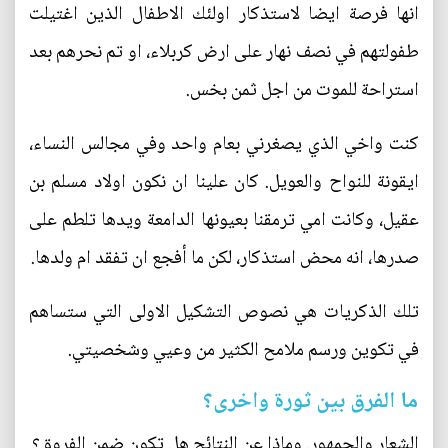
انها فرصة ايضا لاستذكار اولئك الاطفال الذين اغتيلت
طفولتهم في نصف نهار على ارض كربلاء، او تم نحرهم بعد
استراحة للموت من اجل ثمن بخس.
كنت واخي الذي يصغرني بعام واحد وفي مجالس النساء،
ايقونة للنواح والعويل. كان علينا ان نكون اولاد مسلم بن
عقيل، وكانت امي ترمقنا بعيونها الدامعة ويدها تلطم على
صدرها، انه محض استذكار، لكن ما أفجع ان تفقد ام ولدها.
تلك الذكريات هي نصوص التشكيل الاولى التي ستساهم
في تكوين ورسم ملامح الكثير من وعيي وشخصيتي.
ما الفرق بين ثورة واخرى؟
الشعار والجمهور. وماذا عن النتائج هل تكون ضمن الفروق؟