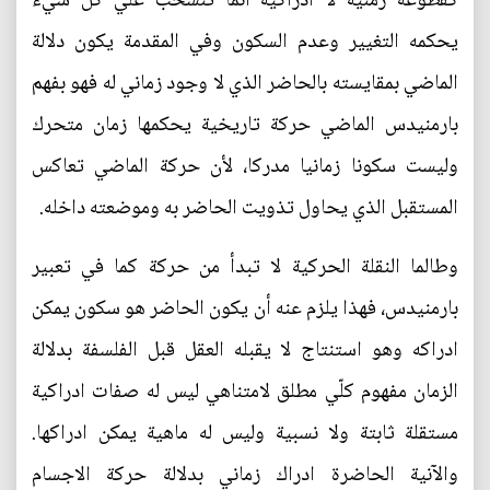
كقطوعة زمنية لا ادراكية أنما تنسحب علي كل شيء
يحكمه التغيير وعدم السكون وفي المقدمة يكون دلالة
الماضي بمقايسته بالحاضر الذي لا وجود زماني له فهو بفهم
بارمنيدس الماضي حركة تاريخية يحكمها زمان متحرك
وليست سكونا زمانيا مدركا، لأن حركة الماضي تعاكس
المستقبل الذي يحاول تذويت الحاضر به وموضعته داخله.
وطالما النقلة الحركية لا تبدأ من حركة كما في تعبير
بارمنيدس، فهذا يلزم عنه أن يكون الحاضر هو سكون يمكن
ادراكه وهو استنتاج لا يقبله العقل قبل الفلسفة بدلالة
الزمان مفهوم كلّي مطلق لامتناهي ليس له صفات ادراكية
مستقلة ثابتة ولا نسبية وليس له ماهية يمكن ادراكها.
والآنية الحاضرة ادراك زماني بدلالة حركة الاجسام