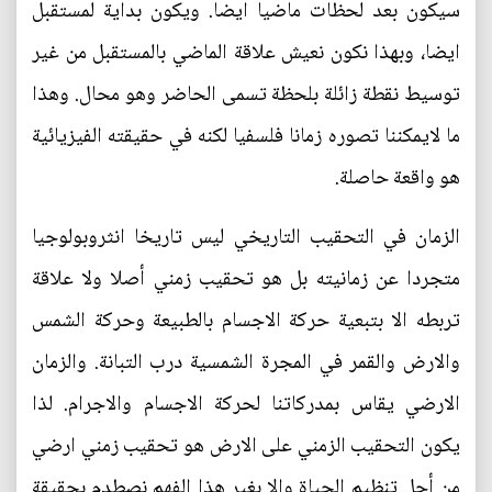
سيكون بعد لحظات ماضيا ايضا. ويكون بداية لمستقبل
ايضا، وبهذا نكون نعيش علاقة الماضي بالمستقبل من غير
توسيط نقطة زائلة بلحظة تسمى الحاضر وهو محال. وهذا
ما لايمكننا تصوره زمانا فلسفيا لكنه في حقيقته الفيزيائية
هو واقعة حاصلة.
الزمان في التحقيب التاريخي ليس تاريخا انثروبولوجيا
متجردا عن زمانيته بل هو تحقيب زمني أصلا ولا علاقة
تربطه الا بتبعية حركة الاجسام بالطبيعة وحركة الشمس
والارض والقمر في المجرة الشمسية درب التبانة. والزمان
الارضي يقاس بمدركاتنا لحركة الاجسام والاجرام. لذا
يكون التحقيب الزمني على الارض هو تحقيب زمني ارضي
من أجل تنظيم الحياة والا بغير هذا الفهم نصطدم بحقيقة