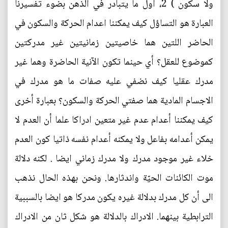
ولا سكون ) 2، اول ما يتبادر في الذهن بضوء تفسيرنا
العبارة هو التساؤل كيف يمكننا اعدام الحركة والسكون في
الحاضر اللتين هما خاصيتين زمانيتين غير مدركتين
كموضوع للعقل؟ أي حينما تكون الآنية الحاضرة وهما غير
مدرك عقليا كيف نضفي عليه صفات ما هو مدرك في
الاجسام المادية هما صفتي الحركة والسكون؟ بعبارة أخرى
كيف يمكننا أعدام عدم غير متعين ادراكا علما أن العدم لا
يمكن أعدامه بفاعل ولا يمكنه أعدام نفسه ذاتيا كون العدم
خلاء غير موجود مدرك ولا مدرك زماني ايضا . لكنه دلالة
موت الكائنات الحيّة واندثارها. ونحن بهذه الحال نذهب
الى أن كل مدرك بدلالة غيره يكون مدركا هو ايضا بالسببية
الترابطية بينهما. الادراك بالدلالة هو شكل ثان من الادراك