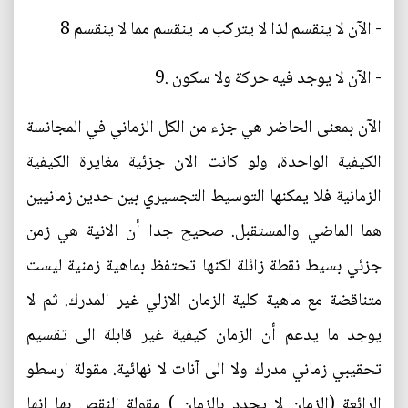
- الآن لا ينقسم لذا لا يتركب ما ينقسم مما لا ينقسم 8
- الآن لا يوجد فيه حركة ولا سكون .9
الآن بمعنى الحاضر هي جزء من الكل الزماني في المجانسة
الكيفية الواحدة، ولو كانت الان جزئية مغايرة الكيفية
الزمانية فلا يمكنها التوسيط التجسيري بين حدين زمانيين
هما الماضي والمستقبل. صحيح جدا أن الانية هي زمن
جزئي بسيط نقطة زائلة لكنها تحتفظ بماهية زمنية ليست
متناقضة مع ماهية كلية الزمان الازلي غير المدرك. ثم لا
يوجد ما يدعم أن الزمان كيفية غير قابلة الى تقسيم
تحقيبي زماني مدرك ولا الى آنات لا نهائية. مقولة ارسطو
الرائعة (الزمان لا يحدد بالزمان ) مقولة النقص بها انها