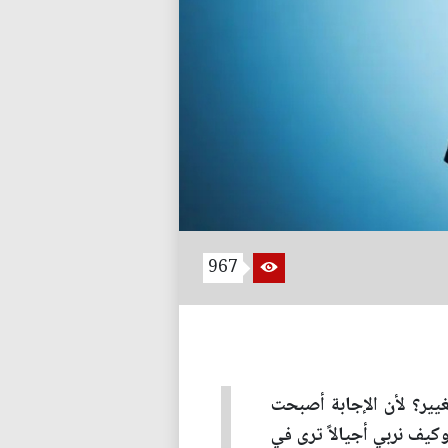
967
يير؟ لأن الإجابة أصبحت
يف نربي أجيالاً ترى في