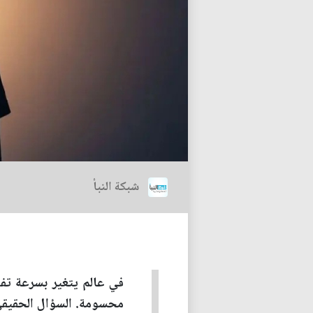
شبكة النبأ
في عالم يتغير بسرعة تفو
محسومة. السؤال الحقيقي 