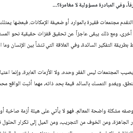
فاً، وفي المبادرة مسؤولية لا مغامرة؟...
تقدم مجتمعات فقيرة بالموارد أو ضعيفة الإمكانات. فبعضها يمتلك
أخرى، ومع ذلك يبقى عاجزاً عن تحقيق قفزات حقيقية نحو المستق
بطريقة التفكير السائدة، وفي العلاقة التي تنشأ بين الإنسان وما 
صيب المجتمعات ليس الفقر وحده، ولا الأزمات العابرة، وإنما اعتي
نطق، ويغدو التمسك بالسائد قيمة بحد ذاته، مهما أثبت الواقع مح
وصفه مشكلة واضحة المعالم. فهو لا يأتي على هيئة أزمة صاخبة أو ا
كار الجاهزة، ومن الخوف من التجريب، ومن الميل إلى تكرار الحلول