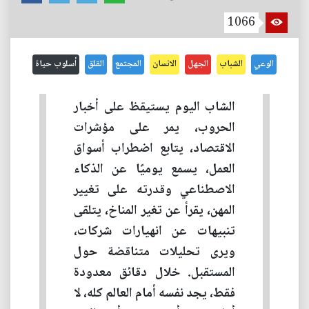
1066
الوعي
الشباب
الجهل
الانسان
المجتمع
القلق
أسلوب حياة
الشاب اليوم يستيقظ على أخبار
الحروب، يمر على مؤشرات
الاقتصاد، يتابع اضطراب أسواق
العمل، يسمع يوميًا عن الذكاء
الاصطناعي وقدرته على تغيير
المهن، يقرأ عن تغير المناخ، يتلقى
تنبيهات عن انهيارات شركات،
ويرى تحليلات متناقضة حول
المستقبل. خلال دقائق معدودة
فقط، يجد نفسه أمام العالم كله، لا