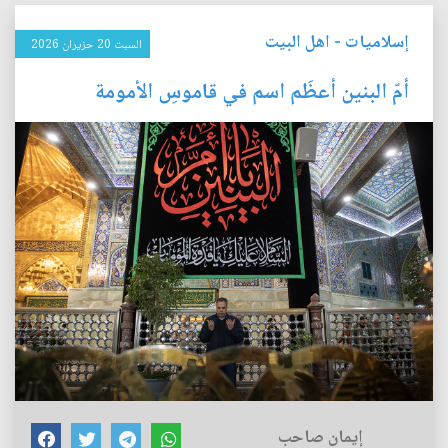
إسلاميات
-
اهل البيت
السبت 20 حزيران 2026
أمّ البنين أعظَم اسم في قاموسِ الأمومة
إيمان صاحب