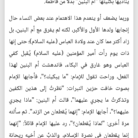
يناديها بكنيتها "أم البنين" بدلاً من فاطمة.
وربما يضعف أو ينعدم هذا الاهتمام عند بعض النساء حال
إنجابها ولدها الأول والأكبر، لكنه لم يفرق مع أم البنين، بل
زاد أكثر مما كان عند ولادة العباس (عليه السلام)؛ حتى إنها
ذات يوم رأت أمير المؤمنين (عليه السلام) يُقبل كفي
العباس وهو غارق في البكاء، فاندهشت أم البنين لهذا
الفعل، وراحت تقول للإمام: "ما يبكيك؟"، فأجابها الإمام
بصوت خافت حزين النبرات: "نظرتُ إلى هذين الكفين
وتذكرتُ ما يجري عليهما"، قالت أم البنين: "ماذا يجري
عليهما؟"، أجابها الإمام: "إنهما يُقطعان من الزند". ثم سألته
مرة أخرى: "لماذا يُقطعان؟"، رد عليها الإمام قائلاً: "إنهما
إنما يقطعان في نصرة الإسلام، والذبَّ عن أخيه ريحانة