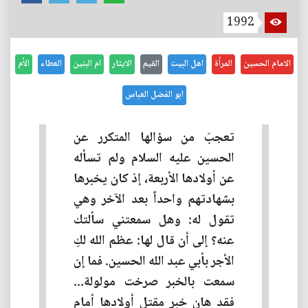
1992
الامام الحسين
المرأة
اهل البيت
القيم
الايثار
ام البنين
العطاء
الأم
ابو الفضل العباس
تعجبَ من سؤالها المتكرر عن
الحسين عليه السلام ولم تسأله
عن أولادها الأربعة، إذ كان يخبرها
بشهادتهم واحداً بعد الآخر وهي
تقول له: وهل سمعتني سألتك
عنه؟ إلى أن قال لها: عظم الله لكِ
الأجر بأبي عبد الله الحسين. فما إن
سمعت بالخبر صرخت مولولة...
فقد هان خبر مقتل أولادها أمام