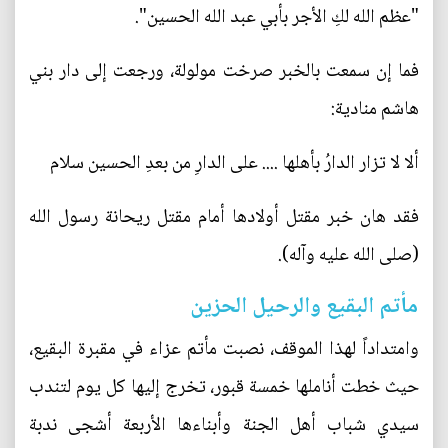
"عظم الله لكِ الأجر بأبي عبد الله الحسين".
فما إن سمعت بالخبر صرخت مولولة، ورجعت إلى دار بني
هاشم منادية:
ألا لا تزار الدارُ بأهلها .... على الدارِ من بعدِ الحسين سلام
فقد هان خبر مقتل أولادها أمام مقتل ريحانة رسول الله
(صلى الله عليه وآله).
مأتم البقيع والرحيل الحزين
وامتداداً لهذا الموقف، نصبت مأتم عزاء في مقبرة البقيع،
حيث خطت أناملها خمسة قبور، تخرج إليها كل يوم لتندب
سيدي شباب أهل الجنة وأبناءها الأربعة أشجى ندبة