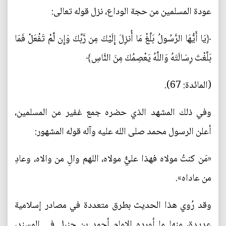
عودة المسلمين من حجة الوداع، نزل قوله تعالى:
﴿يَا أَيُّهَا الرَّسُولُ بَلِّغْ مَا أُنزِلَ إِلَيْكَ مِن رَّبِّكَ وَإِن لَّمْ تَفْعَلْ فَمَا
بَلَّغْتَ رِسَالَتَهُ وَاللَّهُ يَعْصِمُكَ مِنَ النَّاسِ﴾
(المائدة: 67).
وفي ذلك المشهد الذي حضره جمع غفير من المسلمين،
أعلن الرسول محمد صلى الله عليه وآله قوله المشهور:
«مَن كنتُ مولاه فهذا عليٌّ مولاه، اللهم والِ من والاه، وعادِ
من عاداه».
وقد رُوي هذا الحديث بطرق متعددة في مصادر إسلامية
عديدة، منها ما أورده الإمام أحمد بن حنبل في المسند،