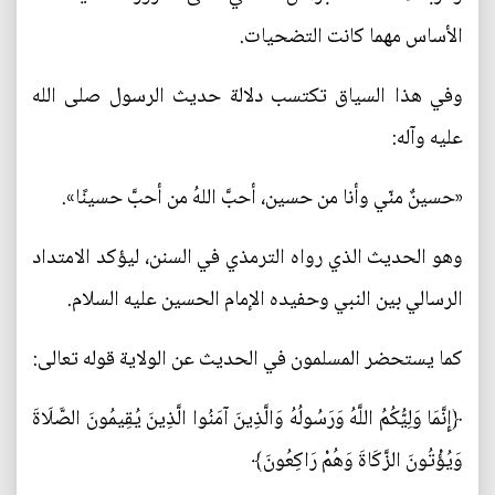
الأساس مهما كانت التضحيات.
وفي هذا السياق تكتسب دلالة حديث الرسول صلى الله
عليه وآله:
«حسينٌ منّي وأنا من حسين، أحبَّ اللهُ من أحبَّ حسينًا».
وهو الحديث الذي رواه الترمذي في السنن، ليؤكد الامتداد
الرسالي بين النبي وحفيده الإمام الحسين عليه السلام.
كما يستحضر المسلمون في الحديث عن الولاية قوله تعالى:
﴿إِنَّمَا وَلِيُّكُمُ اللَّهُ وَرَسُولُهُ وَالَّذِينَ آمَنُوا الَّذِينَ يُقِيمُونَ الصَّلَاةَ
وَيُؤْتُونَ الزَّكَاةَ وَهُمْ رَاكِعُونَ﴾