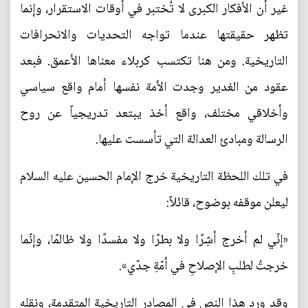
غير أن الأفكار الكبرى لا تُختبر في أوقات الاستقرار، وإنما
تظهر حقيقتها عندما تواجه التحديات والانحرافات
التاريخية. ومن هنا تكتسب كربلاء معناها الأعمق. فبعد
عقود من الغدير وجدت الأمة نفسها أمام واقع سياسي
وأخلاقي مختلف، واقع أخذ يبتعد تدريجياً عن روح
الرسالة ومبادئ العدالة التي تأسست عليها.
في تلك اللحظة التاريخية خرج الإمام الحسين عليه السلام
ليعلن موقفه بوضوح، قائلاً:
«إنّي لم أخرج أشِرًا ولا بطرًا ولا مفسدًا ولا ظالمًا، وإنّما
خرجتُ لطلبِ الإصلاحِ في أمّةِ جدّي».
وقد ورد هذا النص في المصادر التاريخية المتقدمة، ونقله