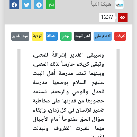
شبكة النبأ
1237
كربلاء
الامام علي
اهل البيت
الوعي
العدالة
الولاية
عيد الغدير
وسيبقى الغدير إشراقةً للمعنى،
وتبقى كربلاء حارساً لذلك المعنى،
وبينهما تمتد مدرسة أهل البيت
عليهم السلام بوصفها مدرسة
للعدل والوعي والرحمة، تستمد
حضورها من قدرتها على مخاطبة
ضمير الإنسان في كل زمان، وإبقاء
سؤال الحق مفتوحاً أمام الأجيال
مهما تغيرت الظروف وتبدلت