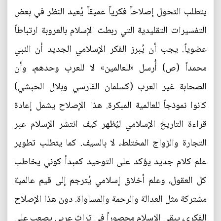
يتطلب التحول إصلاحاً فكرياً عميقاً يُعيد النظر في بعض
التفسيرات التقليدية التي ربطت الإسلام بالعروبة ارتباطاً
عضوياً. يجب أن يُبرز الفكر الإسلامي الجديد أن النبي
محمداً (ص) أُرسل «للعالمين» لا للعرب وحدهم، وأن
الصحابة غير العرب (كسلمان الفارسي وبلال الحبشي)
كانوا نموذجاً للعالمية المبكرة. هذا الإصلاح يشمل إعادة
قراءة التاريخ الإسلامي ليُظهر كيف انتشر الإسلام عبر
التجارة والزواج المختلط، لا بالسيف. كما يتطلب تطوير
علم كلام جديد يؤكد على التوحيد كمبدأ كوني يخاطب
كل العقول، وعلم أخلاق إسلامي يُترجم إلى قيم عالمية
مشتركة مثل العدالة والرحمة والمساواة. دون هذا الإصلاح
الفكري، يبقى الإسلام محصوراً في تراث عربي يصعب على