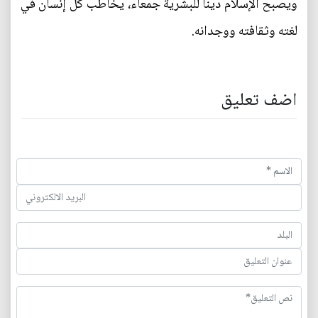
ويصبح الإسلام ديناً للبشرية جمعاء، يخاطب كل إنسان في
لغته وثقافته ووجدانه.
اضف تعليق