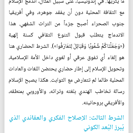
ما يثريها. في إندونيسيا، على سبيل المثال، اندمج الإسلام
مع الثقافة المحلية دون أن يفقد جوهره، وفي أفريقيا
جنوب الصحراء أصبح جزءاً من التراث الشفهي. هذا
الاندماج يتطلب قبول التنوع الثقافي كسنة إلهية
(«وَجَعَلْنَاكُمْ شُعُوبًا وَقَبَائِلَ لِتَعَارَفُوا»). الشرط الحضاري هنا
هو إلغاء أي تفوق عرقي أو لغوي داخل الأمة الإسلامية،
وتحويل الإسلام إلى إطار حضاري يحتضن اللغات والعادات
المحلية طالما لم تتعارض مع الثوابت. هكذا يصبح الإسلام
رسالة تخاطب الهندي بلغته وتراثه، والأوروبي بمنطقه،
والأفريقي بروحانيته.
الشرط الثالث: الإصلاح الفكري والعقائدي الذي
يُبرز البُعد الكوني