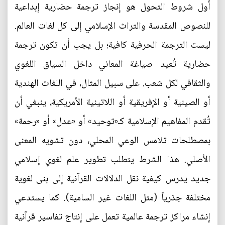
أول شروط التحول هو إنجاز ترجمة حضارية إبداعية
للنصوص المقدسة والتراث الإسلامي إلى كل لغات العالم.
ليست الترجمة الحرفية كافية؛ بل يجب أن تكون ترجمة
حضارية تُعيد صياغة المعاني داخل السياق اللغوي
والثقافي لكل شعب. على سبيل المثال، في اللغات الهندية
أو الصينية أو الإفريقية أو اللاتينية الأمريكية، ينبغي أن
تُقدم المفاهيم الإسلامية كـ«توحيد» أو «عدل» أو «رحمة»
بمصطلحات تلامس الوعي المحلي، دون تشويه المعنى
الأصلي. هذا الشرط يتطلب تطوير علم لغوي إسلامي
جديد يدرس كيفية نقل الدلالات القرآنية إلى بنى لغوية
مختلفة جذرياً (مثل اللغات غير السامية). كما يستدعي
إنشاء مراكز ترجمة عالمية تعمل على إنتاج تفاسير قرآنية