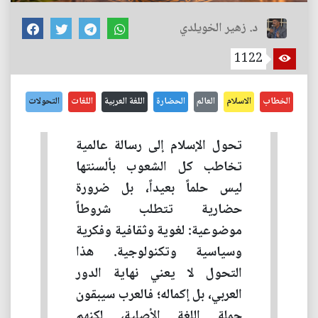
د. زهير الخويلدي
1122
الخطاب
الاسلام
العالم
الحضارة
اللغة العربية
اللغات
التحولات
تحول الإسلام إلى رسالة عالمية
تخاطب كل الشعوب بألسنتها
ليس حلماً بعيداً، بل ضرورة
حضارية تتطلب شروطاً
موضوعية: لغوية وثقافية وفكرية
وسياسية وتكنولوجية. هذا
التحول لا يعني نهاية الدور
العربي، بل إكماله؛ فالعرب سيبقون
حملة اللغة الأصلية، لكنهم