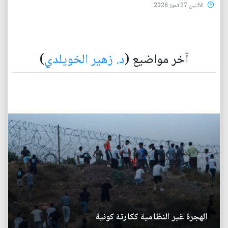
الأثنين 27 تموز 2026
آخر مواضيع (
د. زهير الخويلدي
)
الهجرة غير النظامية ككارثة كونية