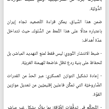
الدُّوليّة.
ضمن هذا السِّياق، يمكن قراءة التَّصعيد تجاه إيران
باعتباره مثالًا على هذا النَّمط من السُّلوك، حيث تتداخل
عدّة أهداف:
- ضبط الانتشار النَّووي: ليس فقط لمنع التهديد المباشر، بل
للحفاظ على بنية ردع تظل خاضعة للهيمنة الغربيّة.
- إعادة تشكيل التوازن العسكري: عبر الحدّ من القدرات
الصَّاروخيّة التي تمكِّن فاعلين إقليميّين من تعديل موازين
القوّة.
- التَّحكُّم في تدفُّقات الطَّاقة: بما يؤثِّر بشكل غير مباشر