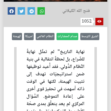
فتح الله الكيلاني
1052
الشرق الاوسط
صدام الحضارات
النظام العالمي
امريكا
الهيمنة
نهاية التاريخ" لم تمثِّل نهايةً
للصِّراع، بل لحظةً انتقالية في بنية
النِّظام الدُّولي. فقد أُعيد توظيفها
ضمن استراتيجيّات تهدف إلى
تثبيت الهيمنة، لكنها في الوقت
ذاته أسهمت في تحفيز قوى أخرى
على إعادة التموضع. السُّؤال
المركزي لم يعد يتعلَّق بمدى صحّة