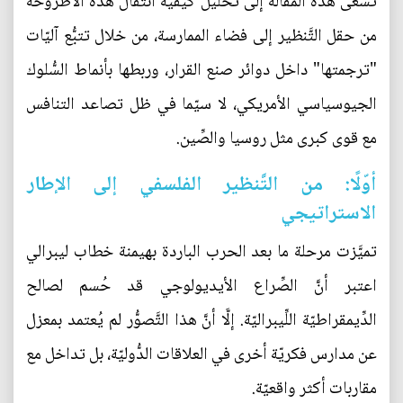
تسعى هذه المقالة إلى تحليل كيفيّة انتقال هذه الأطروحة
من حقل التَّنظير إلى فضاء الممارسة، من خلال تتبُّع آليّات
"ترجمتها" داخل دوائر صنع القرار، وربطها بأنماط السُّلوك
الجيوسياسي الأمريكي، لا سيّما في ظل تصاعد التنافس
مع قوى كبرى مثل روسيا والصِّين.
أوّلًا: من التَّنظير الفلسفي إلى الإطار
الاستراتيجي
تميَّزت مرحلة ما بعد الحرب الباردة بهيمنة خطاب ليبرالي
اعتبر أنَّ الصِّراع الأيديولوجي قد حُسم لصالح
الدِّيمقراطيّة اللِّيبراليّة. إلَّا أنَّ هذا التَّصوُّر لم يُعتمد بمعزل
عن مدارس فكريّة أخرى في العلاقات الدُّوليّة، بل تداخل مع
مقاربات أكثر واقعيّة.