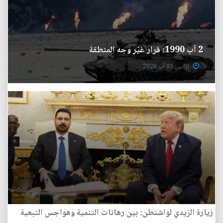
2 آب 1990: قرار غيّر وجه المنطقة
الأثنين 03 آب 2026
زيارة الزيدي لواشنطن: بين رهانات التنمية وهواجس التبعية