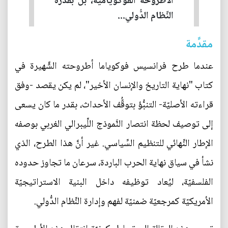
الأطروحة الفوكوياميّة، بل بقدرة
النِّظام الدُّولي...
مقدِّمة
عندما طرح فرانسيس فوكوياما أطروحته الشَّهيرة في
كتاب "نهاية التاريخ والإنسان الأخير"، لم يكن يقصد -وفق
قراءته الأصليّة- التنبُّؤ بتوقُّف الأحداث، بقدر ما كان يسعى
إلى توصيف لحظة انتصار النَّموذج اللِّيبرالي الغربي بوصفه
الإطار النِّهائي للتنظيم السِّياسي. غير أنَّ هذا الطرح، الذي
نشأ في سياق نهاية الحرب الباردة، سرعان ما تجاوز حدوده
الفلسفيّة، ليُعاد توظيفه داخل البنية الاستراتيجيّة
الأمريكيّة كمرجعيّة ضمنيّة لفهم وإدارة النِّظام الدُّولي.