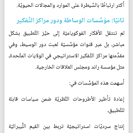
أكثر ارتباطًا بالسَّيطرة على الموارد والمجالات الحيويّة.
ثانيًا: مؤسَّسات الوساطة ودور مراكز التَّفكير
لم تنتقل الأفكار الفوكوياميّة إلى حيِّز التَّطبيق بشكل
مباشر، بل عبر قنوات مؤسَّسيّة لعبت دور الوسيط، وفي
مقدِّمتها مراكز التَّفكير الاستراتيجي في الولايات المتَّحدة،
مثل مؤسسة راند ومجلس العلاقات الخارجية.
أسهمت هذه المؤسَّسات في:
إعادة تأطير الأطروحات النَّظريّة ضمن سياسات قابلة
للتَّطبيق،
إنتاج سرديّات استراتيجيّة تربط بين القيم اللِّيبراليّة