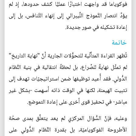
فوكوياما قد واجهت اختبارًا عمليًّا كشف حدودها، إذ لم
يؤدِّ انتصار النَّموذج اللِّيبرالي إلى إنهاء التَّنافس، بل إلى
إعادة تشكيله في صور جديدة.
خاتمة
تُظهر القراءة المتأنِّية للتحوُّلات الجارية أنَّ "نهاية التاريخ"
لم تمثِّل نهايةً للصِّراع، بل لحظةً انتقالية في بنية النِّظام
الدُّولي. فقد أُعيد توظيفها ضمن استراتيجيّات تهدف إلى
تثبيت الهيمنة، لكنها في الوقت ذاته أسهمت -بشكل غير
مباشر- في تحفيز قوى أخرى على إعادة التموضع.
وعليه، فإنَّ السُّؤال المركزي لم يعد يتعلَّق بمدى صحّة
الأطروحة الفوكوياميّة، بل بقدرة النِّظام الدُّولي على