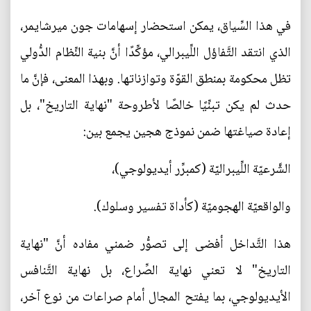
في هذا السِّياق، يمكن استحضار إسهامات جون ميرشايمر،
الذي انتقد التَّفاؤل اللِّيبرالي، مؤكِّدًا أنَّ بنية النِّظام الدُّولي
تظل محكومة بمنطق القوّة وتوازناتها. وبهذا المعنى، فإنَّ ما
حدث لم يكن تبنِّيًا خالصًا لأطروحة "نهاية التاريخ"، بل
إعادة صياغتها ضمن نموذج هجين يجمع بين:
الشَّرعيّة اللِّيبراليّة (كمبرِّر أيديولوجي)،
والواقعيّة الهجوميّة (كأداة تفسير وسلوك).
هذا التَّداخل أفضى إلى تصوُّر ضمني مفاده أنَّ "نهاية
التاريخ" لا تعني نهاية الصِّراع، بل نهاية التَّنافس
الأيديولوجي، بما يفتح المجال أمام صراعات من نوع آخر،