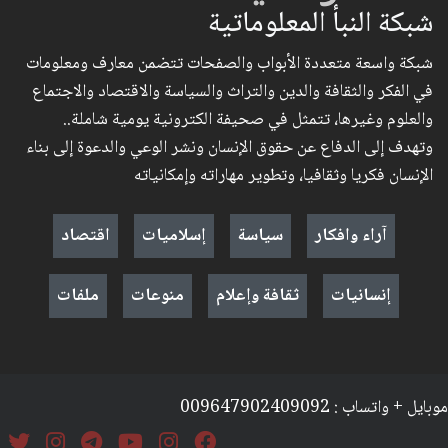
شبكة النبأ المعلوماتية
شبكة واسعة متعددة الأبواب والصفحات تتضمن معارف ومعلومات
في الفكر والثقافة والدين والتراث والسياسة والاقتصاد والاجتماع
والعلوم وغيرها، تتمثل في صحيفة الكترونية يومية شاملة..
وتهدف إلى الدفاع عن حقوق الإنسان ونشر الوعي والدعوة إلى بناء
الإنسان فكريا وثقافيا، وتطوير مهاراته وإمكانياته
آراء وافكار
سياسة
إسلاميات
اقتصاد
إنسانيات
ثقافة وإعلام
منوعات
ملفات
موبايل + واتساب : 009647902409092