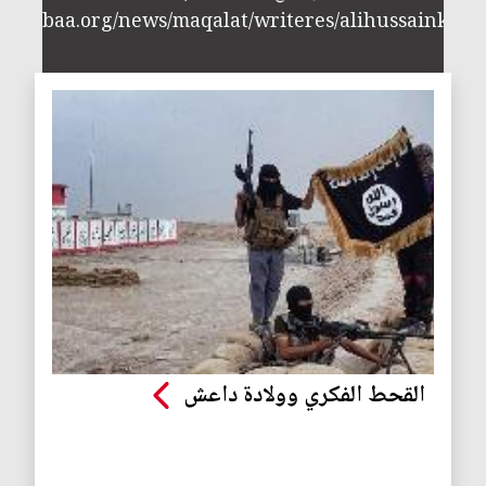
/annabaa.org/news/maqalat/writeres/alihussainkuba
القحط الفكري وولادة داعش